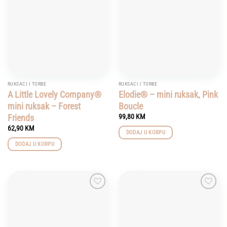
wishlist
wishlist
RUKSACI I TORBE
RUKSACI I TORBE
A Little Lovely Company®
Elodie® – mini ruksak, Pink
mini ruksak – Forest
Boucle
Friends
99,80
KM
62,90
KM
DODAJ U KORPU
DODAJ U KORPU
Add to
Add to
wishlist
wishlist