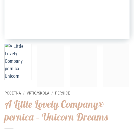
POČETNA
/
VRTIĆ/ŠKOLA
/
PERNICE
A Little Lovely Company®
pernica – Unicorn Dreams