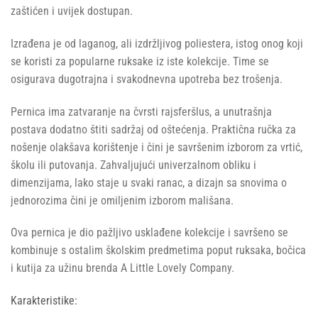
zaštićen i uvijek dostupan.
Izrađena je od laganog, ali izdržljivog poliestera, istog onog koji
se koristi za popularne ruksake iz iste kolekcije. Time se
osigurava dugotrajna i svakodnevna upotreba bez trošenja.
Pernica ima zatvaranje na čvrsti rajsferšlus, a unutrašnja
postava dodatno štiti sadržaj od oštećenja. Praktična ručka za
nošenje olakšava korištenje i čini je savršenim izborom za vrtić,
školu ili putovanja. Zahvaljujući univerzalnom obliku i
dimenzijama, lako staje u svaki ranac, a dizajn sa snovima o
jednorozima čini je omiljenim izborom mališana.
Ova pernica je dio pažljivo usklađene kolekcije i savršeno se
kombinuje s ostalim školskim predmetima poput ruksaka, bočica
i kutija za užinu brenda A Little Lovely Company.
Karakteristike: