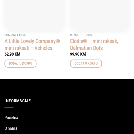
RUKSACI I TORBE
RUKSACI I TORBE
A Little Lovely Company®
Elodie® – mini ruksak,
mini ruksak – Vehicles
Dalmatian Dots
62,90
KM
99,90
KM
DODAJ U KORPU
DODAJ U KORPU
INFORMACIJE
Početna
O nama