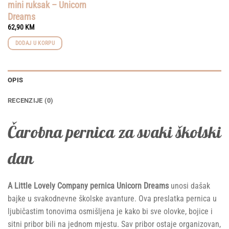
mini ruksak – Unicorn
Dreams
62,90
KM
DODAJ U KORPU
OPIS
RECENZIJE (0)
Čarobna pernica za svaki školski
dan
A Little Lovely Company pernica Unicorn Dreams
unosi dašak
bajke u svakodnevne školske avanture. Ova preslatka pernica u
ljubičastim tonovima osmišljena je kako bi sve olovke, bojice i
sitni pribor bili na jednom mjestu. Sav pribor ostaje organizovan,