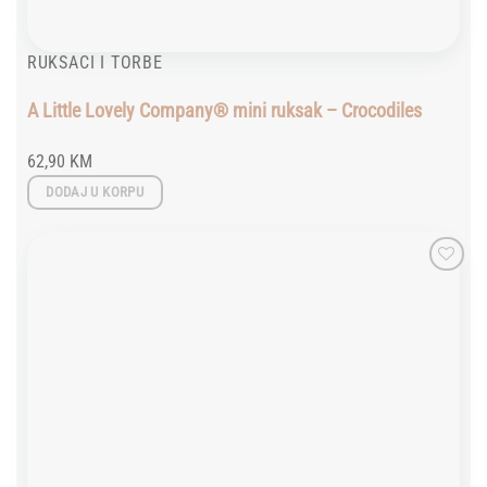
RUKSACI I TORBE
A Little Lovely Company® mini ruksak – Crocodiles
62,90
KM
DODAJ U KORPU
Add to
wishlist