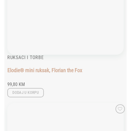
RUKSACI I TORBE
Elodie® mini ruksak, Florian the Fox
99,80
KM
DODAJ U KORPU
Add to
wishlist