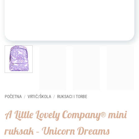
POČETNA
/
VRTIĆ/ŠKOLA
/
RUKSACI I TORBE
A Little Lovely Company® mini
ruksak – Unicorn Dreams