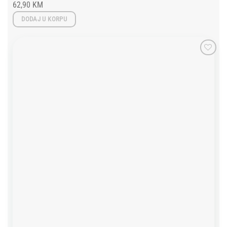
62,90
KM
DODAJ U KORPU
Add to
wishlist