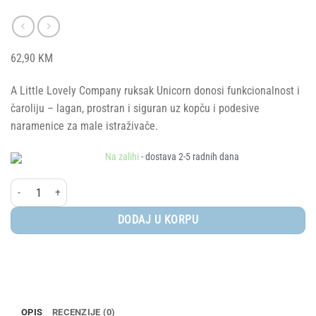
62,90
KM
A Little Lovely Company ruksak Unicorn donosi funkcionalnost i
čaroliju – lagan, prostran i siguran uz kopču i podesive
naramenice za male istraživače.
Na zalihi
- dostava 2-5 radnih dana
A Little Lovely Company® mini ruksak - Unicorn Dreams količina
DODAJ U KORPU
OPIS
RECENZIJE (0)