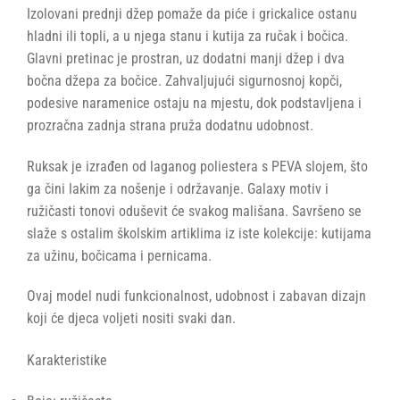
Izolovani prednji džep pomaže da piće i grickalice ostanu
hladni ili topli, a u njega stanu i kutija za ručak i bočica.
Glavni pretinac je prostran, uz dodatni manji džep i dva
bočna džepa za bočice. Zahvaljujući sigurnosnoj kopči,
podesive naramenice ostaju na mjestu, dok podstavljena i
prozračna zadnja strana pruža dodatnu udobnost.
Ruksak je izrađen od laganog poliestera s PEVA slojem, što
ga čini lakim za nošenje i održavanje. Galaxy motiv i
ružičasti tonovi oduševit će svakog mališana. Savršeno se
slaže s ostalim školskim artiklima iz iste kolekcije: kutijama
za užinu, bočicama i pernicama.
Ovaj model nudi funkcionalnost, udobnost i zabavan dizajn
koji će djeca voljeti nositi svaki dan.
Karakteristike