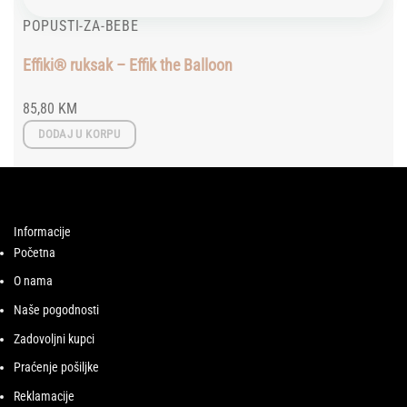
POPUSTI-ZA-BEBE
Effiki® ruksak – Effik the Balloon
85,80
KM
DODAJ U KORPU
Informacije
Početna
O nama
Naše pogodnosti
Zadovoljni kupci
Praćenje pošiljke
Reklamacije