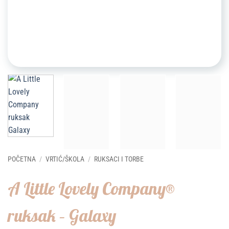
POČETNA
/
VRTIĆ/ŠKOLA
/
RUKSACI I TORBE
A Little Lovely Company®
ruksak – Galaxy