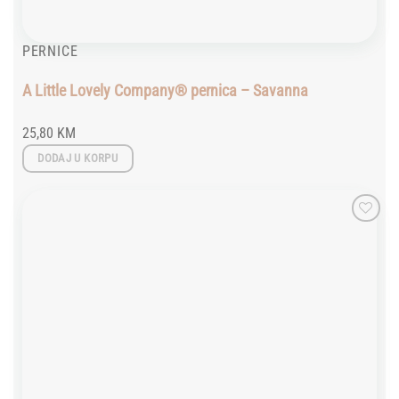
PERNICE
A Little Lovely Company® pernica – Savanna
25,80
KM
DODAJ U KORPU
Add to
wishlist