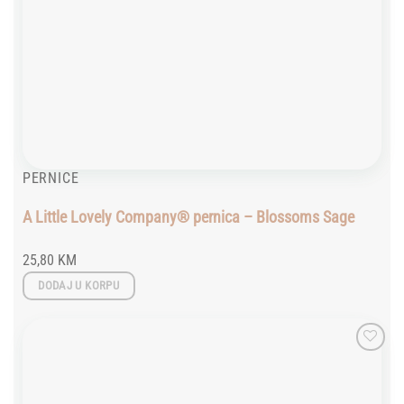
PERNICE
A Little Lovely Company® pernica – Blossoms Sage
25,80
KM
DODAJ U KORPU
Add to
wishlist