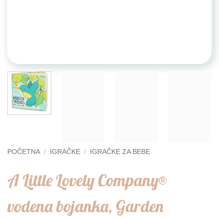
POČETNA
/
IGRAČKE
/
IGRAČKE ZA BEBE
A Little Lovely Company®
vodena bojanka, Garden