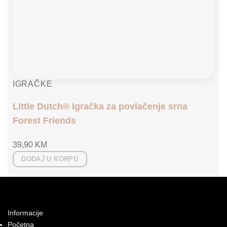
IGRAČKE
Little Dutch® Igračka za povlačenje srna
Forest Friends
39,90
KM
DODAJ U KORPU
Informacije
Početna