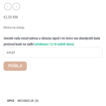
62,50
KM
Nema na stanju
Unesite vašu email adresu u obrazac ispod i mi ćemo vas obavijestiti kada
:
proizvod bude na zalihi
(očekivano 12-18 radnih dana)
OPIS
RECENZIJE (0)