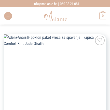
Skip
info@melanie.ba | 060 33 21 081
to
content
0
Add to
wishlist