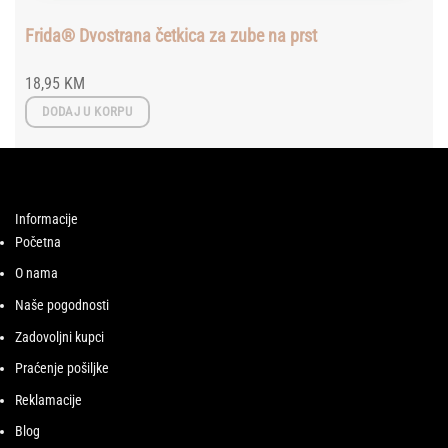
Frida® Dvostrana četkica za zube na prst
18,95
KM
DODAJ U KORPU
Informacije
Početna
O nama
Naše pogodnosti
Zadovoljni kupci
Praćenje pošiljke
Reklamacije
Blog