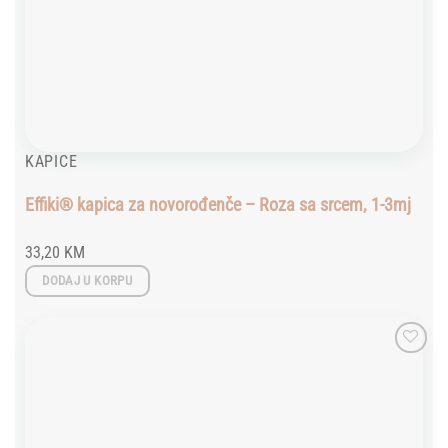
KAPICE
Effiki® kapica za novorođenče – Roza sa srcem, 1-3mj
33,20
KM
DODAJ U KORPU
Add to
wishlist