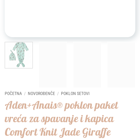
POČETNA
/
NOVOROĐENČE
/
POKLON SETOVI
Aden+Anais® poklon paket
vreća za spavanje i kapica
Comfort Knit Jade Giraffe