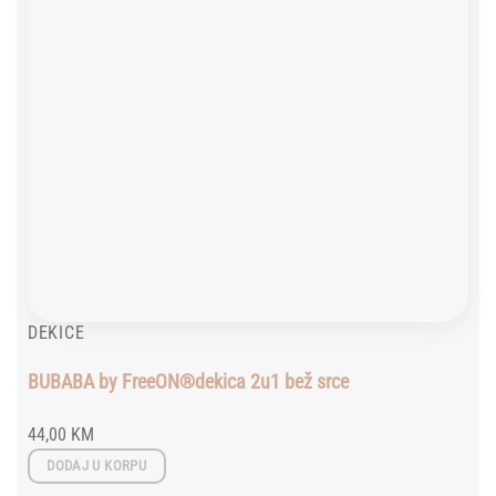
DEKICE
BUBABA by FreeON®dekica 2u1 bež srce
44,00
KM
DODAJ U KORPU