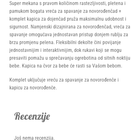
Super mekana s pravom količinom rastezljivosti, pletena i
pamukom bogata vreća za spavanje za novorođenčad +
komplet kapica za dojenčad pruža maksimalnu udobnost i
sigurnost. Namjenski dizajnirana za novorođenčad, vreća za
spavanje omogućava jednostavan pristup donjem rublju za
brzu promjenu pelena. Fleksibilni dekolte čini povijanje
jednostavnijim i interaktivnijim, dok rukavi koji se mogu
presaviti pomažu u sprečavanju ogrebotina od sitnih noktiju
bebe. Kapica na čvor za bebe će rasti sa Vašom bebom.
Komplet uključuje vreću za spavanje za novorođenče i
kapicu za novorođenče.
Recenzije
Još nema recenzija.