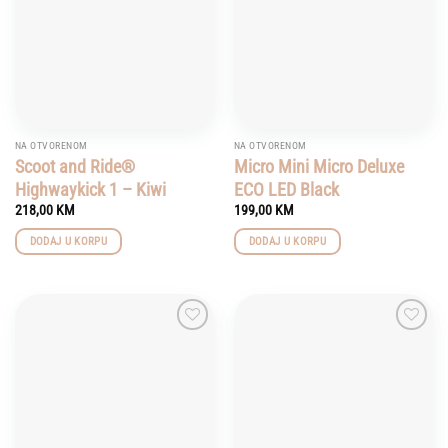
NA OTVORENOM
NA OTVORENOM
Scoot and Ride®
Micro Mini Micro Deluxe
Highwaykick 1 – Kiwi
ECO LED Black
218,00
KM
199,00
KM
DODAJ U KORPU
DODAJ U KORPU
Add to
Add to
wishlist
wishlist