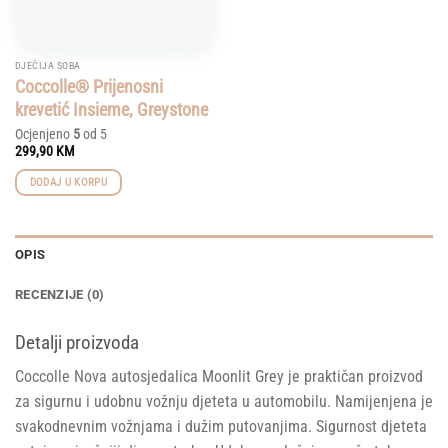
DJEČIJA SOBA
Coccolle® Prijenosni
krevetić Insieme, Greystone
Ocjenjeno
5
od 5
299,90
KM
DODAJ U KORPU
OPIS
RECENZIJE (0)
Detalji proizvoda
Coccolle Nova autosjedalica Moonlit Grey je praktičan proizvod
za sigurnu i udobnu vožnju djeteta u automobilu. Namijenjena je
svakodnevnim vožnjama i dužim putovanjima. Sigurnost djeteta