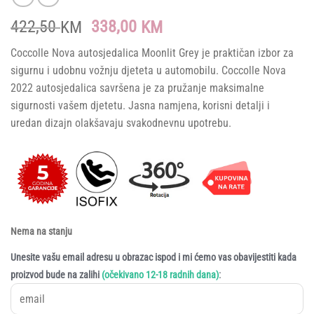
Original
Current
422,50
338,00
KM
KM
price
price
Coccolle Nova autosjedalica Moonlit Grey je praktičan izbor za
was:
is:
sigurnu i udobnu vožnju djeteta u automobilu. Coccolle Nova
422,50 KM.
338,00 KM.
2022 autosjedalica savršena je za pružanje maksimalne
sigurnosti vašem djetetu. Jasna namjena, korisni detalji i
uredan dizajn olakšavaju svakodnevnu upotrebu.
Nema na stanju
Unesite vašu email adresu u obrazac ispod i mi ćemo vas obavijestiti kada
:
proizvod bude na zalihi
(očekivano 12-18 radnih dana)