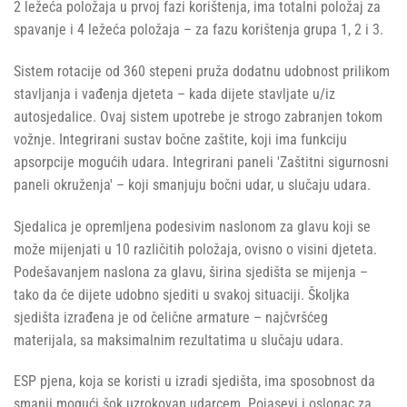
2 ležeća položaja u prvoj fazi korištenja, ima totalni položaj za
spavanje i 4 ležeća položaja – za fazu korištenja grupa 1, 2 i 3.
Sistem rotacije od 360 stepeni pruža dodatnu udobnost prilikom
stavljanja i vađenja djeteta – kada dijete stavljate u/iz
autosjedalice. Ovaj sistem upotrebe je strogo zabranjen tokom
vožnje. Integrirani sustav bočne zaštite, koji ima funkciju
apsorpcije mogućih udara. Integrirani paneli 'Zaštitni sigurnosni
paneli okruženja' – koji smanjuju bočni udar, u slučaju udara.
Sjedalica je opremljena podesivim naslonom za glavu koji se
može mijenjati u 10 različitih položaja, ovisno o visini djeteta.
Podešavanjem naslona za glavu, širina sjedišta se mijenja –
tako da će dijete udobno sjediti u svakoj situaciji. Školjka
sjedišta izrađena je od čelične armature – najčvršćeg
materijala, sa maksimalnim rezultatima u slučaju udara.
ESP pjena, koja se koristi u izradi sjedišta, ima sposobnost da
smanji mogući šok uzrokovan udarcem. Pojasevi i oslonac za