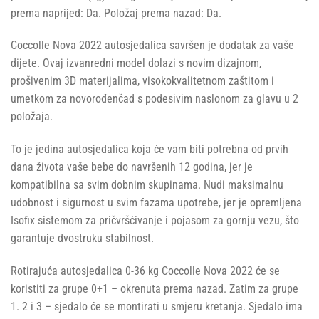
prema naprijed: Da. Položaj prema nazad: Da.
Coccolle Nova 2022 autosjedalica savršen je dodatak za vaše
dijete. Ovaj izvanredni model dolazi s novim dizajnom,
prošivenim 3D materijalima, visokokvalitetnom zaštitom i
umetkom za novorođenčad s podesivim naslonom za glavu u 2
položaja.
To je jedina autosjedalica koja će vam biti potrebna od prvih
dana života vaše bebe do navršenih 12 godina, jer je
kompatibilna sa svim dobnim skupinama. Nudi maksimalnu
udobnost i sigurnost u svim fazama upotrebe, jer je opremljena
Isofix sistemom za pričvršćivanje i pojasom za gornju vezu, što
garantuje dvostruku stabilnost.
Rotirajuća autosjedalica 0-36 kg Coccolle Nova 2022 će se
koristiti za grupe 0+1 – okrenuta prema nazad. Zatim za grupe
1. 2 i 3 – sjedalo će se montirati u smjeru kretanja. Sjedalo ima