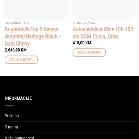
BUGABOO KOLICA
AUTOSJEDALICE
Bugaboo® Fox 5 Renew
Autosjedalica iSize 100-150
Graphite/Heritage Black –
cm CAM Corsa, Crna
Dark Cherry
418,00
KM
2.640,90
KM
DODAJ U KORPU
DODAJ U KORPU
INFORMACIJE
Početna
O nama
Naše pogodnosti