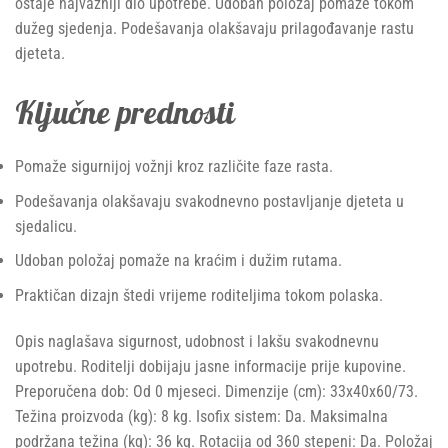
ostaje najvažniji dio upotrebe. Udoban položaj pomaže tokom
dužeg sjedenja. Podešavanja olakšavaju prilagođavanje rastu
djeteta.
Ključne prednosti
Pomaže sigurnijoj vožnji kroz različite faze rasta.
Podešavanja olakšavaju svakodnevno postavljanje djeteta u
sjedalicu.
Udoban položaj pomaže na kraćim i dužim rutama.
Praktičan dizajn štedi vrijeme roditeljima tokom polaska.
Opis naglašava sigurnost, udobnost i lakšu svakodnevnu
upotrebu. Roditelji dobijaju jasne informacije prije kupovine.
Preporučena dob: Od 0 mjeseci. Dimenzije (cm): 33x40x60/73.
Težina proizvoda (kg): 8 kg. Isofix sistem: Da. Maksimalna
podržana težina (kg): 36 kg. Rotacija od 360 stepeni: Da. Položaj