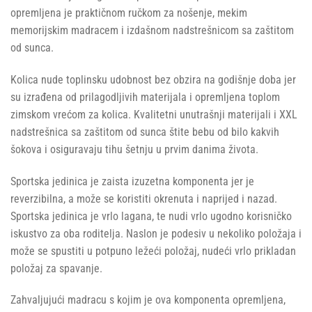
opremljena je praktičnom ručkom za nošenje, mekim
memorijskim madracem i izdašnom nadstrešnicom sa zaštitom
od sunca.
Kolica nude toplinsku udobnost bez obzira na godišnje doba jer
su izrađena od prilagodljivih materijala i opremljena toplom
zimskom vrećom za kolica. Kvalitetni unutrašnji materijali i XXL
nadstrešnica sa zaštitom od sunca štite bebu od bilo kakvih
šokova i osiguravaju tihu šetnju u prvim danima života.
Sportska jedinica je zaista izuzetna komponenta jer je
reverzibilna, a može se koristiti okrenuta i naprijed i nazad.
Sportska jedinica je vrlo lagana, te nudi vrlo ugodno korisničko
iskustvo za oba roditelja. Naslon je podesiv u nekoliko položaja i
može se spustiti u potpuno ležeći položaj, nudeći vrlo prikladan
položaj za spavanje.
Zahvaljujući madracu s kojim je ova komponenta opremljena,