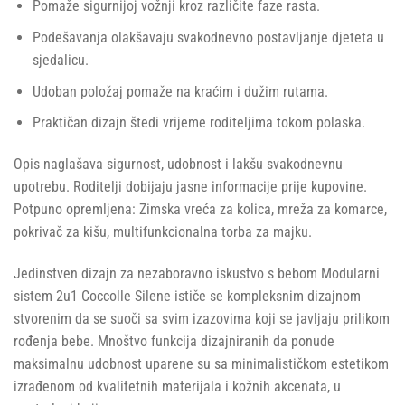
Pomaže sigurnijoj vožnji kroz različite faze rasta.
Podešavanja olakšavaju svakodnevno postavljanje djeteta u
sjedalicu.
Udoban položaj pomaže na kraćim i dužim rutama.
Praktičan dizajn štedi vrijeme roditeljima tokom polaska.
Opis naglašava sigurnost, udobnost i lakšu svakodnevnu
upotrebu. Roditelji dobijaju jasne informacije prije kupovine.
Potpuno opremljena: Zimska vreća za kolica, mreža za komarce,
pokrivač za kišu, multifunkcionalna torba za majku.
Jedinstven dizajn za nezaboravno iskustvo s bebom Modularni
sistem 2u1 Coccolle Silene ističe se kompleksnim dizajnom
stvorenim da se suoči sa svim izazovima koji se javljaju prilikom
rođenja bebe. Mnoštvo funkcija dizajniranih da ponude
maksimalnu udobnost uparene su sa minimalističkom estetikom
izrađenom od kvalitetnih materijala i kožnih akcenata, u