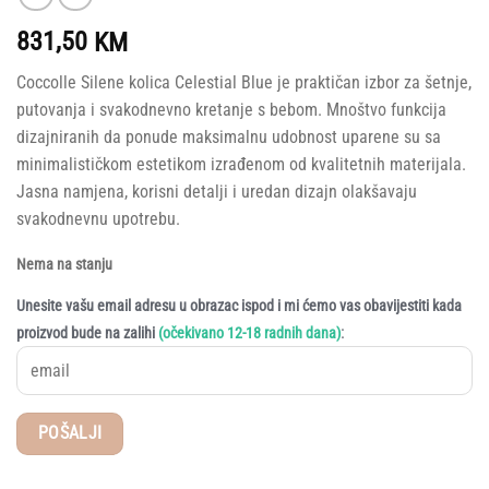
831,50
KM
Coccolle Silene kolica Celestial Blue je praktičan izbor za šetnje,
putovanja i svakodnevno kretanje s bebom. Mnoštvo funkcija
dizajniranih da ponude maksimalnu udobnost uparene su sa
minimalističkom estetikom izrađenom od kvalitetnih materijala.
Jasna namjena, korisni detalji i uredan dizajn olakšavaju
svakodnevnu upotrebu.
Nema na stanju
Unesite vašu email adresu u obrazac ispod i mi ćemo vas obavijestiti kada
:
proizvod bude na zalihi
(očekivano 12-18 radnih dana)