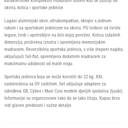
karakteristike Kompleksni modularni sistem koji se sastoji od
okvira, kolica i sportske jedinice.
Lagani aluminijski okvir, ultrakompaktan, sklopiv s jednom
rukom i sa sportskom jedinicom na okviru. PU točkovi od čvrste
legure, tvrdi i upotrebljivi na bilo kojoj površini. Kolica izdašnih
dimenzija, prošivena iznutra i opremljena memorijskim
madracem. Reverzibilna sportska jedinica, s više stepeni nagiba,
uključujući full-flat, opremljena dodatnim madracem za
maksimalnu udobnost od malih nogu.
Sportska jedinica koja se može koristiti do 22 kg. XXL
nadstrešnica sa UV zaštitom. Set uključuje adaptere za
određene GB, Cybex i Maxi Cosi modele dječjih sjedalica (ljuski).
Informacije su organizovane tako da se lako čitaju. Kupac brzo
vidi glavne prednosti i važne detalje.