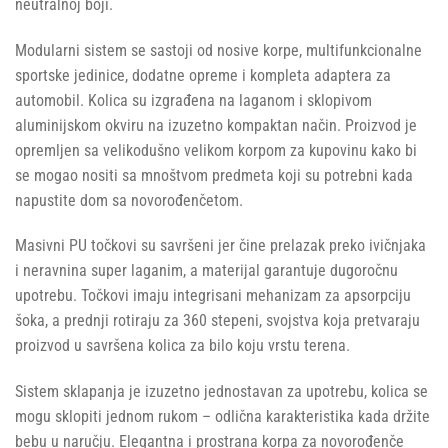
neutralnoj boji.
Modularni sistem se sastoji od nosive korpe, multifunkcionalne
sportske jedinice, dodatne opreme i kompleta adaptera za
automobil. Kolica su izgrađena na laganom i sklopivom
aluminijskom okviru na izuzetno kompaktan način. Proizvod je
opremljen sa velikodušno velikom korpom za kupovinu kako bi
se mogao nositi sa mnoštvom predmeta koji su potrebni kada
napustite dom sa novorođenčetom.
Masivni PU točkovi su savršeni jer čine prelazak preko ivičnjaka
i neravnina super laganim, a materijal garantuje dugoročnu
upotrebu. Točkovi imaju integrisani mehanizam za apsorpciju
šoka, a prednji rotiraju za 360 stepeni, svojstva koja pretvaraju
proizvod u savršena kolica za bilo koju vrstu terena.
Sistem sklapanja je izuzetno jednostavan za upotrebu, kolica se
mogu sklopiti jednom rukom – odlična karakteristika kada držite
bebu u naručju. Elegantna i prostrana korpa za novorođenče