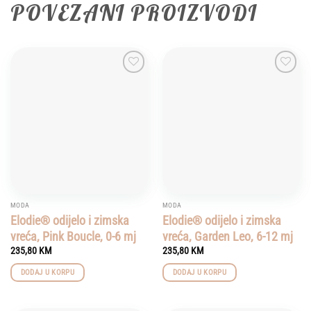
POVEZANI PROIZVODI
Add to
Add to
wishlist
wishlist
MODA
MODA
Elodie® odijelo i zimska
Elodie® odijelo i zimska
vreća, Pink Boucle, 0-6 mj
vreća, Garden Leo, 6-12 mj
235,80
KM
235,80
KM
DODAJ U KORPU
DODAJ U KORPU