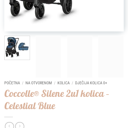
POČETNA
/
NA OTVORENOM
/
KOLICA
/
DJEČIJA KOLICA 0+
Coccolle® Silene 2u1 kolica –
Celestial Blue