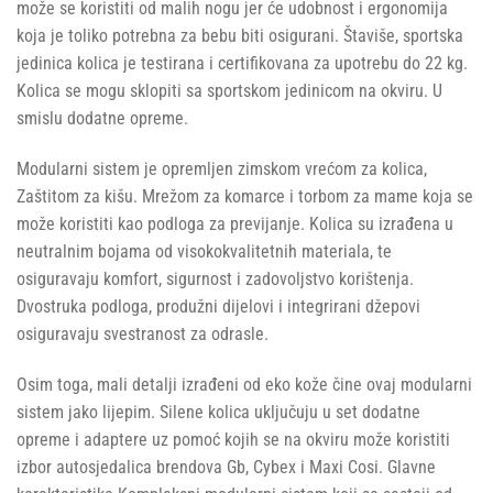
može se koristiti od malih nogu jer će udobnost i ergonomija
koja je toliko potrebna za bebu biti osigurani. Štaviše, sportska
jedinica kolica je testirana i certifikovana za upotrebu do 22 kg.
Kolica se mogu sklopiti sa sportskom jedinicom na okviru. U
smislu dodatne opreme.
Modularni sistem je opremljen zimskom vrećom za kolica,
Zaštitom za kišu. Mrežom za komarce i torbom za mame koja se
može koristiti kao podloga za previjanje. Kolica su izrađena u
neutralnim bojama od visokokvalitetnih materiala, te
osiguravaju komfort, sigurnost i zadovoljstvo korištenja.
Dvostruka podloga, produžni dijelovi i integrirani džepovi
osiguravaju svestranost za odrasle.
Osim toga, mali detalji izrađeni od eko kože čine ovaj modularni
sistem jako lijepim. Silene kolica uključuju u set dodatne
opreme i adaptere uz pomoć kojih se na okviru može koristiti
izbor autosjedalica brendova Gb, Cybex i Maxi Cosi. Glavne