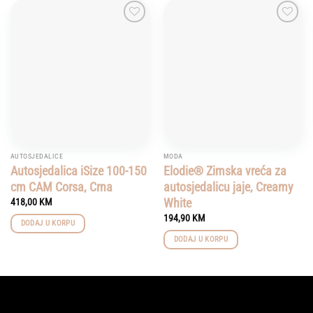
Add to
Add to
wishlist
wishlist
AUTOSJEDALICE
MODA
Autosjedalica iSize 100-150
Elodie® Zimska vreća za
cm CAM Corsa, Crna
autosjedalicu jaje, Creamy
White
418,00
KM
194,90
KM
DODAJ U KORPU
DODAJ U KORPU