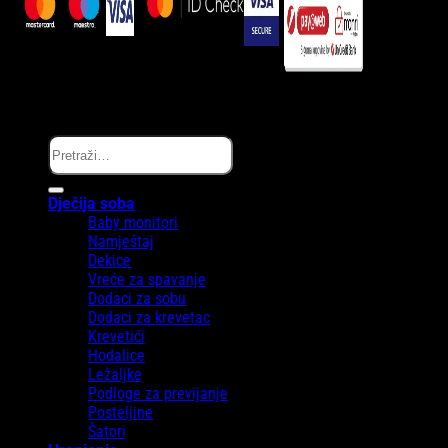
Copyright © Melanie.ba 2025
Pretraži:
Dječija soba
Baby monitori
Namještaj
Dekice
Vreće za spavanje
Dodaci za sobu
Dodaci za krevetac
Krevetići
Hodalice
Ležaljke
Podloge za previjanje
Posteljine
Šatori