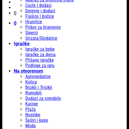
Cucle i dodaci
Dojenje i dodaci
0
Flašice i bočice
Hranilice
0
Pribor za hranjenje
Siperci
Grizala/Glodalice
Igračke
Igračke za bebe
Igračke za djecu
Plišane igračke
Podloge za igru
Na otvorenom
Autosjedalice
Kolica
Bicikli i Tricikli
Romobili
Dodaci za romobile
Kacige
Plaža
Nosiljke
Šeširi i kape
Moda