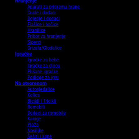
Hranjenje
Aparati za pripremu hrane
Cucle i dodaci
Dojenje i dodaci
Flašice i bočice
Hranilice
Pribor za hranjenje
Siperci
Grizala/Glodalice
Igračke
Igračke za bebe
Igračke za djecu
Plišane igračke
Podloge za igru
Na otvorenom
Autosjedalice
Kolica
Bicikli i Tricikli
Romobili
Dodaci za romobile
Kacige
Plaža
Nosiljke
Šeširi i kape