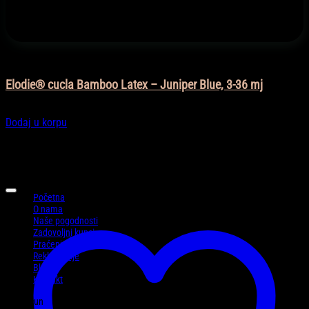
Cucle i dodaci
Elodie® cucla Bamboo Latex – Juniper Blue, 3-36 mj
18,90
KM
Dodaj u korpu
Informacije
Početna
O nama
Naše pogodnosti
Zadovoljni kupci
Praćenje pošiljke
Reklamacije
Blog
Kontakt
Moj račun