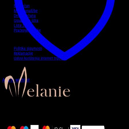
Moj račun
Moje narudžbe
Detalji računa
Izgubljena šifra
Lista želja
Praćenje pošiljke
Politike
Politika sigurnosti
Reklamacije
Uslovi korištenja internet trgovine
Add to wishlist
Zaprati nas…