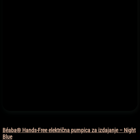
Dojenje i dodaci
Béaba® Hands-Free električna pumpica za izdajanje – Night
Blue