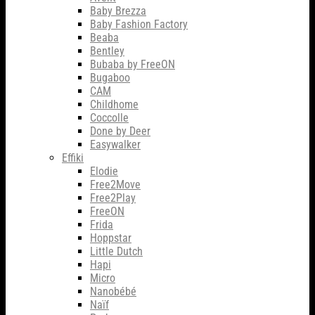
Baby Brezza
Baby Fashion Factory
Beaba
Bentley
Bubaba by FreeON
Bugaboo
CAM
Childhome
Coccolle
Done by Deer
Easywalker
Effiki
Elodie
Free2Move
Free2Play
FreeON
Frida
Hoppstar
Little Dutch
Hapi
Micro
Nanobébé
Naïf