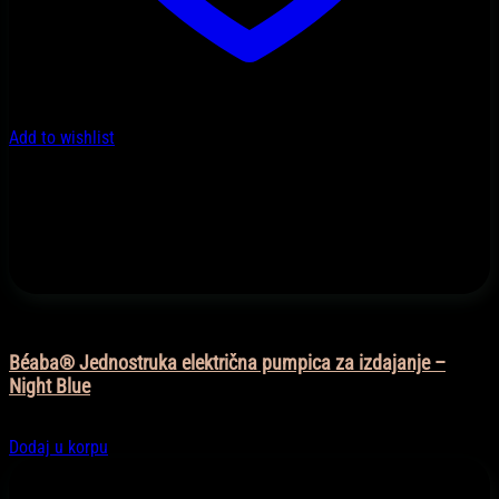
Add to wishlist
Dojenje i dodaci
Béaba® Jednostruka električna pumpica za izdajanje –
Night Blue
159,90
KM
Dodaj u korpu