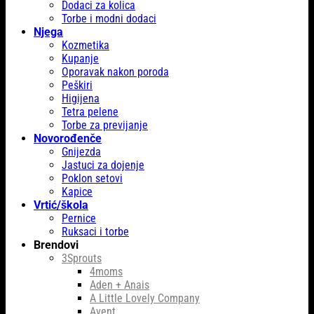
Dodaci za kolica
Torbe i modni dodaci
Njega
Kozmetika
Kupanje
Oporavak nakon poroda
Peškiri
Higijena
Tetra pelene
Torbe za previjanje
Novorođenče
Gnijezda
Jastuci za dojenje
Poklon setovi
Kapice
Vrtić/škola
Pernice
Ruksaci i torbe
Brendovi
3Sprouts
4moms
Aden + Anais
A Little Lovely Company
Avent