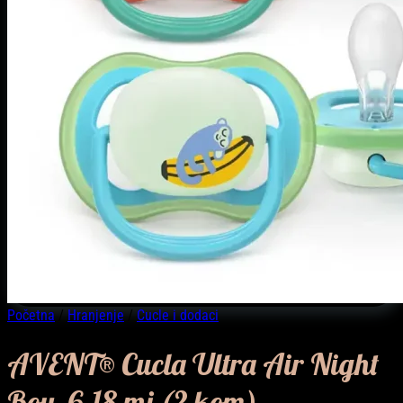
Početna
/
Hranjenje
/
Cucle i dodaci
AVENT® Cucla Ultra Air Night
Boy, 6-18 mj (2 kom)