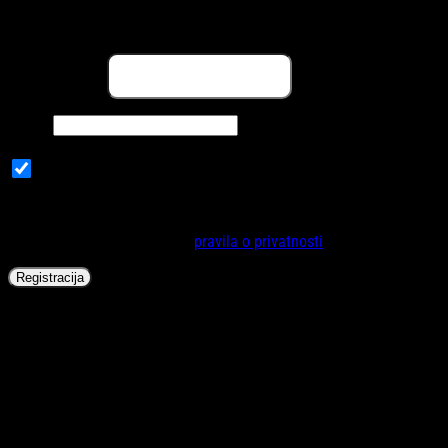
Registracija
Obavezno
Email adresa
*
Obavezno
Šifra
*
Subscribe to our newsletter
Vaši lični podaci će se koristiti za poboljšanje korisničkog iskustva
na internet stranici, za upravljanje pristupa vašem računu i za
druge svrhe opisane u našoj
pravila o privatnosti
.
Registracija
AVENT® Cucla Ultra Air Night Boy, 6-18 mj (2 kom)