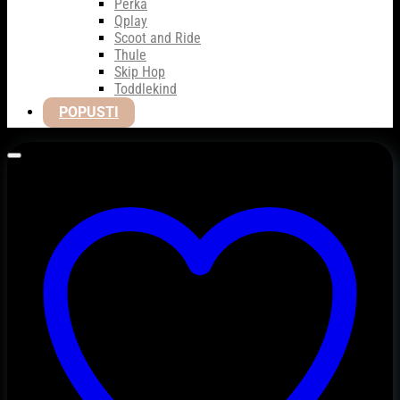
Perka
Qplay
Scoot and Ride
Thule
Skip Hop
Toddlekind
POPUSTI