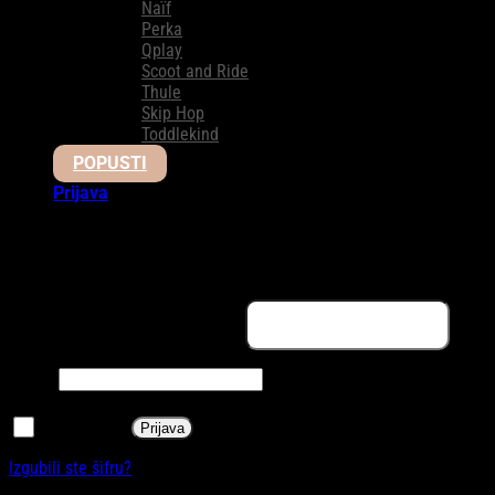
Naïf
Perka
Qplay
Scoot and Ride
Thule
Skip Hop
Toddlekind
POPUSTI
Prijava
Prijava
Obavezno
Korisničko ime ili email adresa
*
Obavezno
Šifra
*
Zapamti me
Prijava
Izgubili ste šifru?