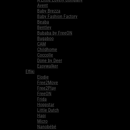
Avent
Baby Brezza
Baby Fashion Factory
Beaba
Bentley
Bubaba by FreeON
Bugaboo
CAM
Childhome
Coccolle
Done by Deer
Easywalker
Effiki
Elodie
Free2Move
Free2Play
FreeON
Frida
Hoppstar
Little Dutch
Hapi
Micro
Nanobébé