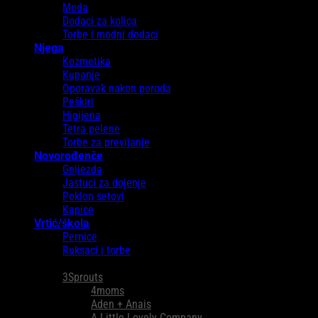
Moda
Dodaci za kolica
Torbe i modni dodaci
Njega
Kozmetika
Kupanje
Oporavak nakon poroda
Peškiri
Higijena
Tetra pelene
Torbe za previjanje
Novorođenče
Gnijezda
Jastuci za dojenje
Poklon setovi
Kapice
Vrtić/škola
Pernice
Ruksaci i torbe
Brendovi
3Sprouts
4moms
Aden + Anais
A Little Lovely Company