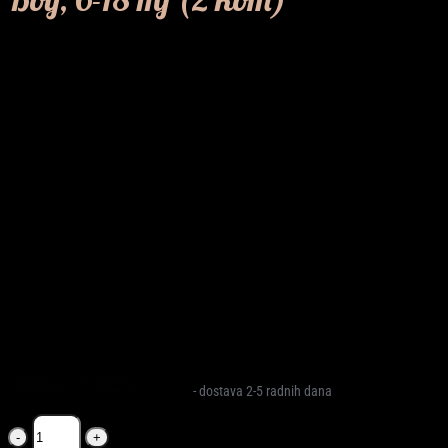
19,90
KM
AVENT® Cucla Ultra Air Night Boy, 6-18 mj (2 kom)
je Philips Avent
Ultra Air Night cucla Boy 6-18 mj namijenjena bebama, sa laganim
oblikom i praktičnim pakovanjem za svakodnevnu upotrebu.
Na zalihi
- dostava 2-5 radnih dana
AVENT®
Cucla