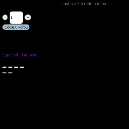
Na zalihi
- dostava 2-5 radnih dana
AVENT®
Cucla
Ultra
Dodaj u korpu
Air
✕
Night
KORPA
Boy,
Vaša košarica je prazna
6-
Započnite s kupovinom!
18
Započnite kupovinu
mj
0
(2
kom)
količina