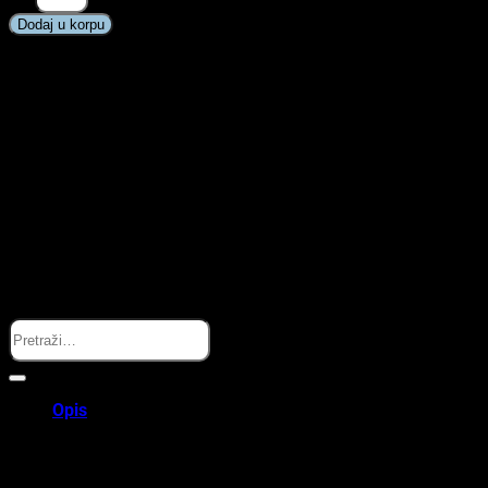
Ultra
Dodaj u korpu
Air
Night
Boy,
6-
18
mj
(2
kom)
količina
Search
Opis
Philips Avent Cucla Ultra Air Night Boy, 6-18