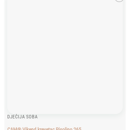
Add to
wishlist
DJEČIJA SOBA
CAM® Vikend krevetac Pisolino 265