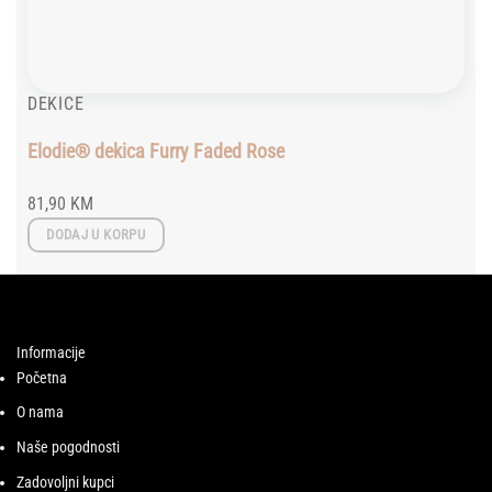
DEKICE
Elodie® dekica Furry Faded Rose
81,90
KM
DODAJ U KORPU
Informacije
Početna
O nama
Naše pogodnosti
Zadovoljni kupci