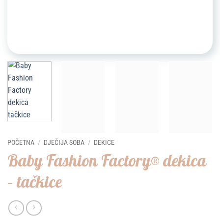
POČETNA
/
DJEČIJA SOBA
/
DEKICE
Baby Fashion Factory® dekica
– tačkice