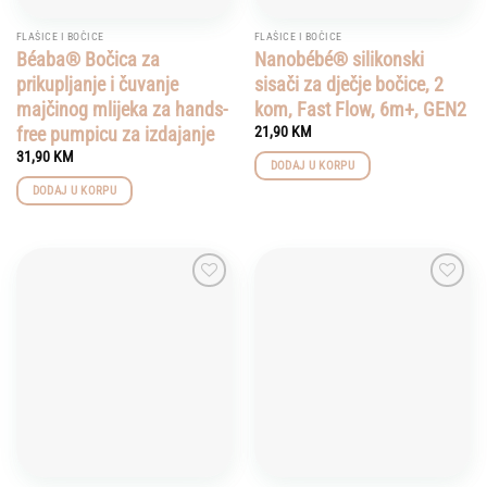
FLAŠICE I BOČICE
FLAŠICE I BOČICE
Béaba® Bočica za
Nanobébé® silikonski
prikupljanje i čuvanje
sisači za dječje bočice, 2
majčinog mlijeka za hands-
kom, Fast Flow, 6m+, GEN2
free pumpicu za izdajanje
21,90
KM
31,90
KM
DODAJ U KORPU
DODAJ U KORPU
Add to
Add to
wishlist
wishlist