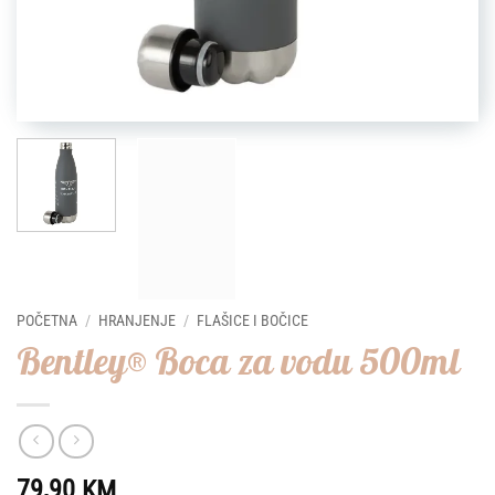
POČETNA
/
HRANJENJE
/
FLAŠICE I BOČICE
Bentley® Boca za vodu 500ml
79,90
KM