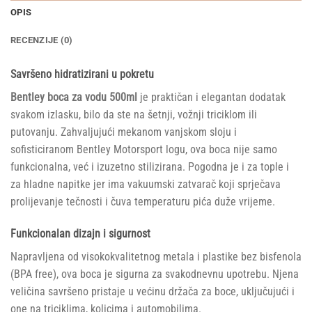
OPIS
RECENZIJE (0)
Savršeno hidratizirani u pokretu
Bentley boca za vodu 500ml
je praktičan i elegantan dodatak
svakom izlasku, bilo da ste na šetnji, vožnji triciklom ili
putovanju. Zahvaljujući mekanom vanjskom sloju i
sofisticiranom Bentley Motorsport logu, ova boca nije samo
funkcionalna, već i izuzetno stilizirana. Pogodna je i za tople i
za hladne napitke jer ima vakuumski zatvarač koji sprječava
prolijevanje tečnosti i čuva temperaturu pića duže vrijeme.
Funkcionalan dizajn i sigurnost
Napravljena od visokokvalitetnog metala i plastike bez bisfenola
(BPA free), ova boca je sigurna za svakodnevnu upotrebu. Njena
veličina savršeno pristaje u većinu držača za boce, uključujući i
one na triciklima, kolicima i automobilima.