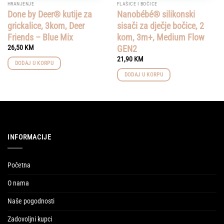
HRANJENJE
FLAŠICE I BOČICE
Done by Deer® kutije za
Nanobébé® silikonski
grickalice, 3kom, Deer
sisači za dječje bočice, 2
Friends – Blue Mix
kom, 3m+, Medium Flow
GEN2
26,50
KM
21,90
KM
DODAJ U KORPU
DODAJ U KORPU
INFORMACIJE
Početna
O nama
Naše pogodnosti
Zadovoljni kupci