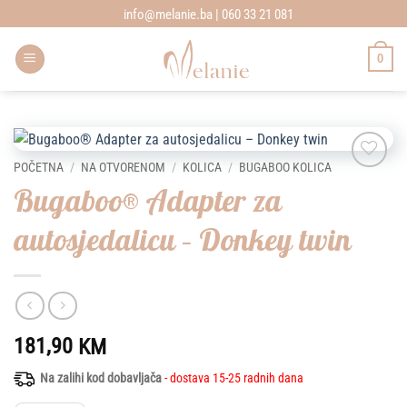
Skip
info@melanie.ba | 060 33 21 081
to
content
0
POČETNA
/
NA OTVORENOM
/
KOLICA
/
BUGABOO KOLICA
Add to
Bugaboo® Adapter za
wishlist
autosjedalicu – Donkey twin
181,90
KM
Na zalihi kod dobavljača
- dostava 15-25 radnih dana