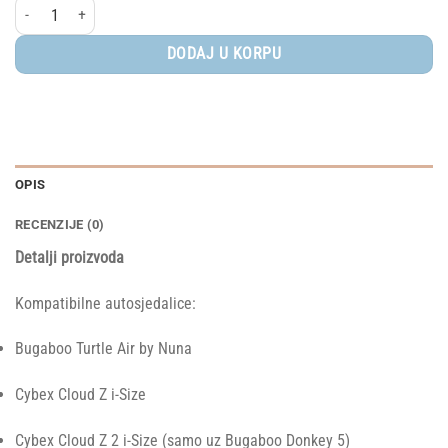
Bugaboo® Adapter za autosjedalicu – Donkey twin količina
DODAJ U KORPU
OPIS
RECENZIJE (0)
Detalji proizvoda
Kompatibilne autosjedalice:
Bugaboo Turtle Air by Nuna
Cybex Cloud Z i-Size
Cybex Cloud Z 2 i-Size (samo uz Bugaboo Donkey 5)