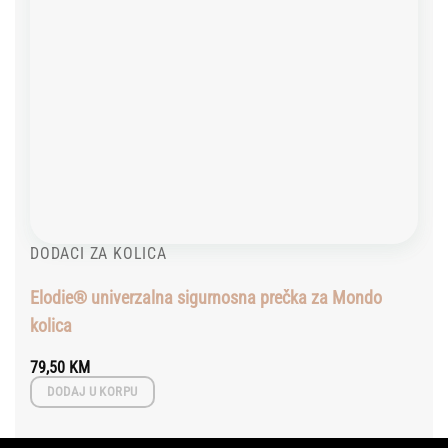
DODACI ZA KOLICA
Elodie® univerzalna sigurnosna prečka za Mondo
kolica
79,50
KM
DODAJ U KORPU