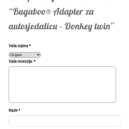
“Bugaboo® Adapter za
autosjedalicu – Donkey twin”
Vaša ocjena
*
Vaša recenzija:
*
Naziv
*