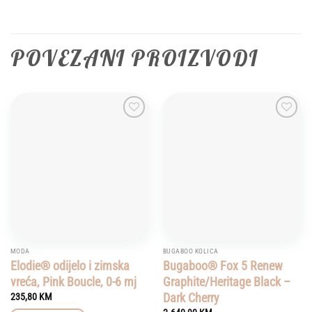
POVEZANI PROIZVODI
Add to
Add to
wishlist
wishlist
MODA
BUGABOO KOLICA
Elodie® odijelo i zimska
Bugaboo® Fox 5 Renew
vreća, Pink Boucle, 0-6 mj
Graphite/Heritage Black –
Dark Cherry
235,80
KM