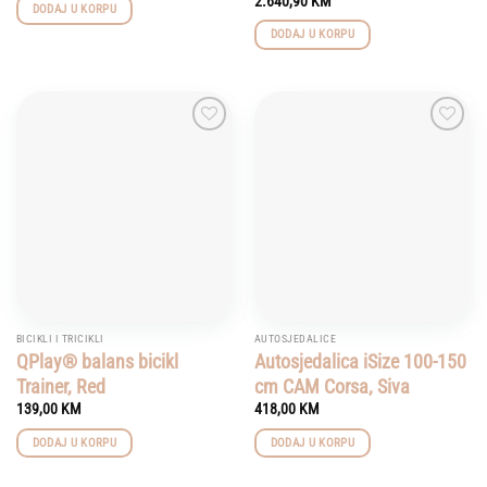
2.640,90
KM
DODAJ U KORPU
DODAJ U KORPU
Add to
Add to
wishlist
wishlist
BICIKLI I TRICIKLI
AUTOSJEDALICE
QPlay® balans bicikl
Autosjedalica iSize 100-150
Trainer, Red
cm CAM Corsa, Siva
139,00
KM
418,00
KM
DODAJ U KORPU
DODAJ U KORPU