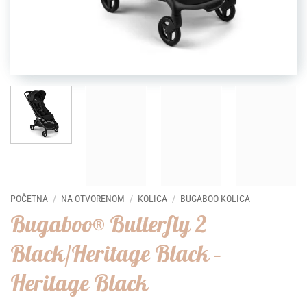
POČETNA
/
NA OTVORENOM
/
KOLICA
/
BUGABOO KOLICA
Bugaboo® Butterfly 2
Black/Heritage Black –
Heritage Black