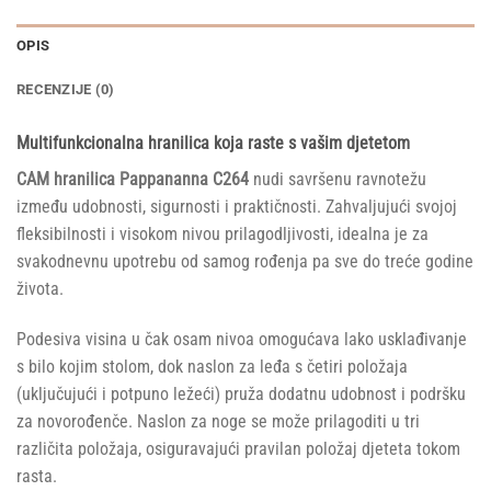
OPIS
RECENZIJE (0)
Multifunkcionalna hranilica koja raste s vašim djetetom
CAM hranilica Pappananna C264
nudi savršenu ravnotežu
između udobnosti, sigurnosti i praktičnosti. Zahvaljujući svojoj
fleksibilnosti i visokom nivou prilagodljivosti, idealna je za
svakodnevnu upotrebu od samog rođenja pa sve do treće godine
života.
Podesiva visina u čak osam nivoa omogućava lako usklađivanje
s bilo kojim stolom, dok naslon za leđa s četiri položaja
(uključujući i potpuno ležeći) pruža dodatnu udobnost i podršku
za novorođenče. Naslon za noge se može prilagoditi u tri
različita položaja, osiguravajući pravilan položaj djeteta tokom
rasta.