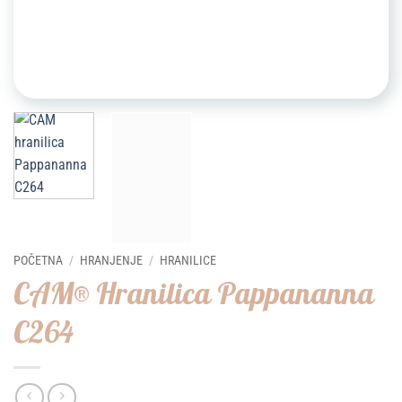
POČETNA
/
HRANJENJE
/
HRANILICE
CAM® Hranilica Pappananna
C264