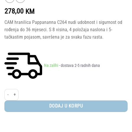
278,00
KM
CAM hranilica Pappananna C264 nudi udobnost i sigurnost od
rođenja do 36 mjeseci. S 8 visina, 4 položaja naslona i 5-
tačkastim pojasom, savršena je za svaku fazu rasta.
Na zalihi
- dostava 2-5 radnih dana
CAM® Hranilica Pappananna C264 količina
DODAJ U KORPU