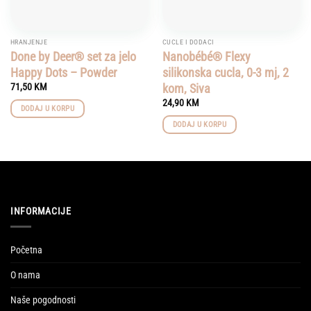
HRANJENJE
CUCLE I DODACI
Done by Deer® set za jelo
Nanobébé® Flexy
Happy Dots – Powder
silikonska cucla, 0-3 mj, 2
kom, Siva
71,50
KM
24,90
KM
DODAJ U KORPU
DODAJ U KORPU
INFORMACIJE
Početna
O nama
Naše pogodnosti