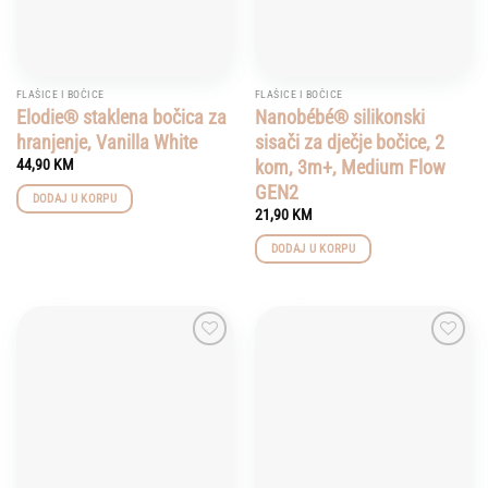
FLAŠICE I BOČICE
FLAŠICE I BOČICE
Elodie® staklena bočica za
Nanobébé® silikonski
hranjenje, Vanilla White
sisači za dječje bočice, 2
kom, 3m+, Medium Flow
44,90
KM
GEN2
DODAJ U KORPU
21,90
KM
DODAJ U KORPU
Add to
Add to
wishlist
wishlist