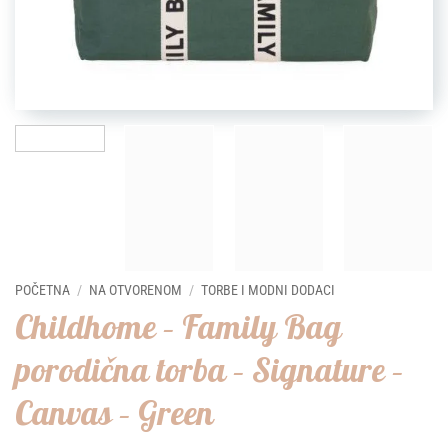
POČETNA
/
NA OTVORENOM
/
TORBE I MODNI DODACI
Childhome – Family Bag
porodična torba – Signature –
Canvas – Green