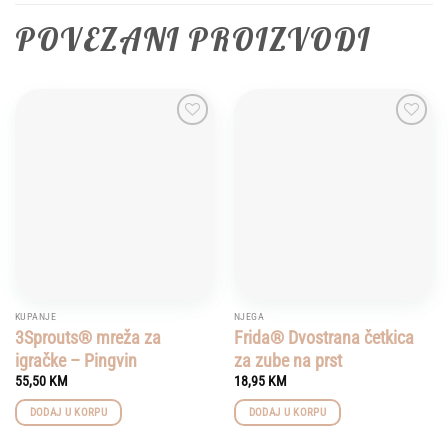
POVEZANI PROIZVODI
Add to
Add to
wishlist
wishlist
KUPANJE
NJEGA
3Sprouts® mreža za
Frida® Dvostrana četkica
igračke – Pingvin
za zube na prst
55,50
KM
18,95
KM
DODAJ U KORPU
DODAJ U KORPU