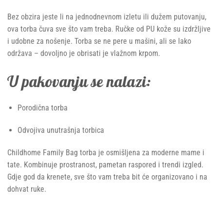
Bez obzira jeste li na jednodnevnom izletu ili dužem putovanju,
ova torba čuva sve što vam treba. Ručke od PU kože su izdržljive
i udobne za nošenje. Torba se ne pere u mašini, ali se lako
održava – dovoljno je obrisati je vlažnom krpom.
U pakovanju se nalazi:
Porodična torba
Odvojiva unutrašnja torbica
Childhome Family Bag torba je osmišljena za moderne mame i
tate. Kombinuje prostranost, pametan raspored i trendi izgled.
Gdje god da krenete, sve što vam treba bit će organizovano i na
dohvat ruke.