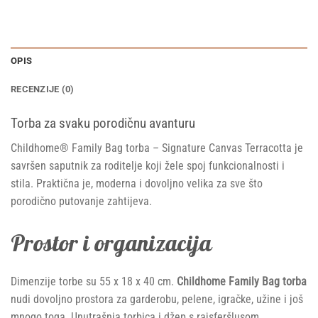
OPIS
RECENZIJE (0)
Torba za svaku porodičnu avanturu
Childhome® Family Bag torba – Signature Canvas Terracotta je
savršen saputnik za roditelje koji žele spoj funkcionalnosti i
stila. Praktična je, moderna i dovoljno velika za sve što
porodično putovanje zahtijeva.
Prostor i organizacija
Dimenzije torbe su 55 x 18 x 40 cm.
Childhome Family Bag torba
nudi dovoljno prostora za garderobu, pelene, igračke, užine i još
mnogo toga. Unutrašnja torbica i džep s rajsferšlusom