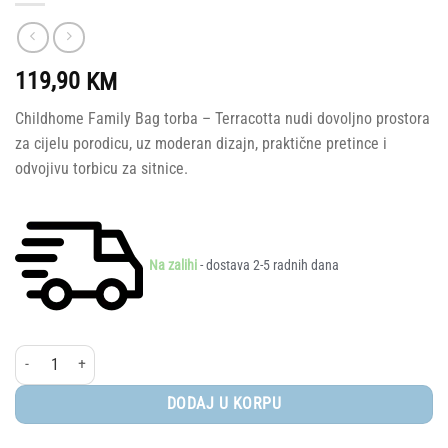
119,90
KM
Childhome Family Bag torba – Terracotta nudi dovoljno prostora
za cijelu porodicu, uz moderan dizajn, praktične pretince i
odvojivu torbicu za sitnice.
Na zalihi
- dostava 2-5 radnih dana
Childhome - Family Bag porodična torba - Signature - Canvas - Green količina
DODAJ U KORPU