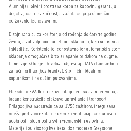
Aluminijski okvir i prostrana korpa za kupovinu garantuju
dugotrajnost i praktičnost, a zaštita od prljavštine čini
održavanje jednostavnim.
Dizajnirana su za korištenje od rođenja do četvrte godine
života, a zahvaljujući pametnom sklapanju, lako se prenose
i skladište. Korištenje je jednostavno jer automatski sistem
sklapanja omogućava brzo sklapanje pritiskom na dugme.
Dimenzije sklopljenih kolica odgovaraju IATA standardima
za ručni prtljag (bez branika), što ih čini idealnim
saputnikom i na dužim putovanjima.
Fleksibilni EVA-flex točkovi prilagođeni su svim terenima, a
lagana konstrukcija olakšava upravljanje i transport.
Prilagodljiva nadstrešnica sa UV50 zaštitom, integrisana
mreža protiv insekata i prozori za ventilaciju osiguravaju
udobnost i sigurnost u svim vremenskim uslovima.
Materijali su visokog kvaliteta, dok moderan Greystone