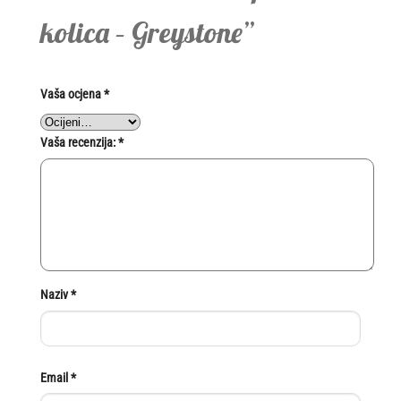
kolica – Greystone”
Vaša ocjena
*
Vaša recenzija:
*
Naziv
*
Email
*