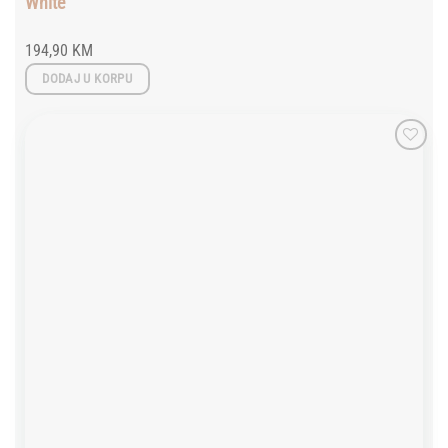
White
194,90
KM
DODAJ U KORPU
Add to
wishlist