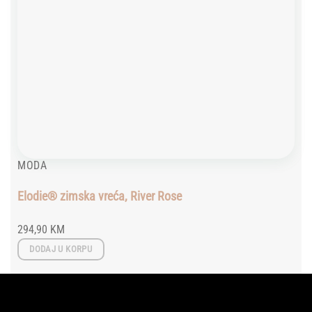
MODA
Elodie® zimska vreća, River Rose
294,90
KM
DODAJ U KORPU