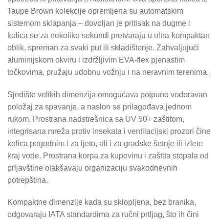
Taupe Brown kolekcije opremljena su automatskim
sistemom sklapanja – dovoljan je pritisak na dugme i
kolica se za nekoliko sekundi pretvaraju u ultra-kompaktan
oblik, spreman za svaki put ili skladištenje. Zahvaljujući
aluminijskom okviru i izdržljivim EVA-flex pjenastim
točkovima, pružaju udobnu vožnju i na neravnim terenima.
Sjedište velikih dimenzija omogućava potpuno vodoravan
položaj za spavanje, a naslon se prilagođava jednom
rukom. Prostrana nadstrešnica sa UV 50+ zaštitom,
integrisana mreža protiv insekata i ventilacijski prozori čine
kolica pogodnim i za ljeto, ali i za gradske šetnje ili izlete
kraj vode. Prostrana korpa za kupovinu i zaštita stopala od
prljavštine olakšavaju organizaciju svakodnevnih
potrepština.
Kompaktne dimenzije kada su sklopljena, bez branika,
odgovaraju IATA standardima za ručni prtljag, što ih čini