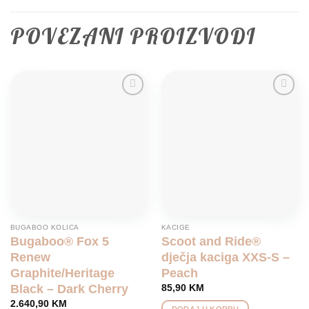
POVEZANI PROIZVODI
Add to
Add to
wishlist
wishlist
BUGABOO KOLICA
KACIGE
Bugaboo® Fox 5
Scoot and Ride®
Renew
dječja kaciga XXS-S –
Graphite/Heritage
Peach
Black – Dark Cherry
85,90
KM
2.640,90
KM
DODAJ U KORPU