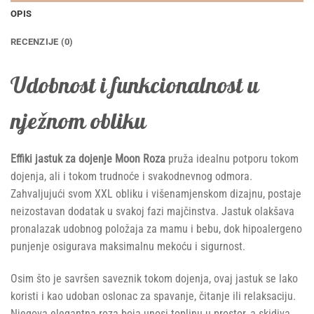
OPIS
RECENZIJE (0)
Udobnost i funkcionalnost u
nježnom obliku
Effiki jastuk za dojenje Moon Roza
pruža idealnu potporu tokom
dojenja, ali i tokom trudnoće i svakodnevnog odmora.
Zahvaljujući svom XXL obliku i višenamjenskom dizajnu, postaje
neizostavan dodatak u svakoj fazi majčinstva. Jastuk olakšava
pronalazak udobnog položaja za mamu i bebu, dok hipoalergeno
punjenje osigurava maksimalnu mekoću i sigurnost.
Osim što je savršen saveznik tokom dojenja, ovaj jastuk se lako
koristi i kao udoban oslonac za spavanje, čitanje ili relaksaciju.
Njegova elegantna roza boja unosi toplinu u prostor, a skidiva