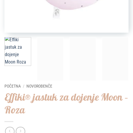
POČETNA
/
NOVOROĐENČE
Effiki® jastuk za dojenje Moon –
Roza