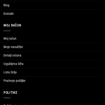
Blog
Kontakt
MOJ RAČUN
Moj račun
Moje narudžbe
Detalji računa
Izgubljena šifra
Lista želja
Praćenje pošiljke
POLITIKE