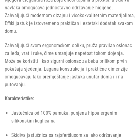
navlaka omogućava jednostavno održavanje higijene.
Zahvaljujući modernom dizajnu i visokokvalitetnim materijalima,
Effiki jastuk je istovremeno praktičan i estetski dodatak svakom
domu.
Zahvaljujući svom ergonomskom obliku, pruža pravilan oslonac
za leđa, vrat i ruke, čime umanjuje napetost tokom dojenja.
Može se koristiti i kao sigurni oslonac za bebu prilikom prvih
pokušaja sjedenja. Lagana konstrukcija i praktične dimenzije
omogućavaju lako premještanje jastuka unutar doma ili na
putovanju.
Karakteristike:
Jastučnica od 100% pamuka, punjena hipoalergenim
silikonskim kuglicama
Skidiva jastučnica sa rajsferšlusom za lako održavanje