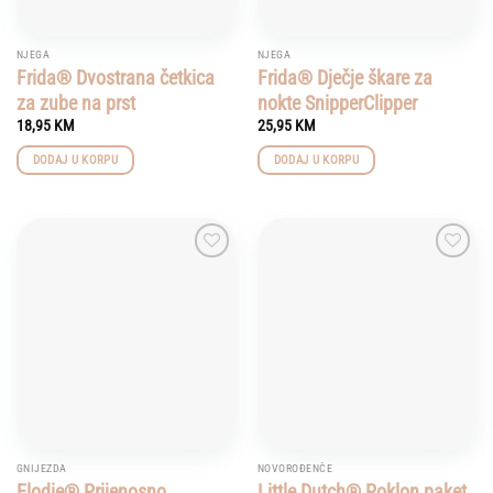
NJEGA
NJEGA
Frida® Dvostrana četkica
Frida® Dječje škare za
za zube na prst
nokte SnipperClipper
18,95
KM
25,95
KM
DODAJ U KORPU
DODAJ U KORPU
Add to
Add to
wishlist
wishlist
GNIJEZDA
NOVOROĐENČE
Elodie® Prijenosno
Little Dutch® Poklon paket