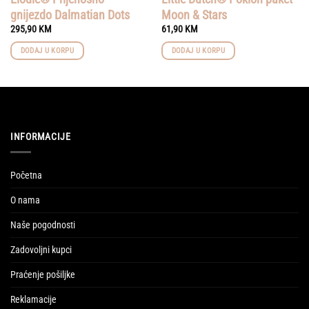
gnijezdo Dalmatian Dots
Moon & Stars
295,90
KM
61,90
KM
DODAJ U KORPU
DODAJ U KORPU
INFORMACIJE
Početna
O nama
Naše pogodnosti
Zadovoljni kupci
Praćenje pošiljke
Reklamacije