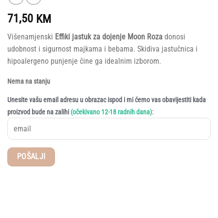
71,50
KM
Višenamjenski
Effiki jastuk za dojenje Moon Roza
donosi
udobnost i sigurnost majkama i bebama. Skidiva jastučnica i
hipoalergeno punjenje čine ga idealnim izborom.
Nema na stanju
Unesite vašu email adresu u obrazac ispod i mi ćemo vas obavijestiti kada
:
proizvod bude na zalihi
(očekivano 12-18 radnih dana)