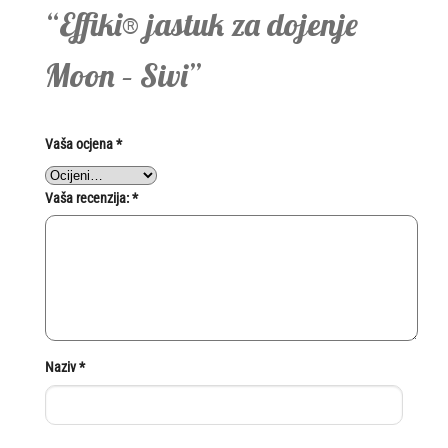
“Effiki® jastuk za dojenje
Moon – Sivi”
Vaša ocjena
*
Vaša recenzija:
*
Naziv
*