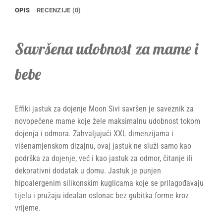
OPIS
RECENZIJE (0)
Savršena udobnost za mame i
bebe
Effiki jastuk za dojenje Moon Sivi savršen je saveznik za
novopečene mame koje žele maksimalnu udobnost tokom
dojenja i odmora. Zahvaljujući XXL dimenzijama i
višenamjenskom dizajnu, ovaj jastuk ne služi samo kao
podrška za dojenje, već i kao jastuk za odmor, čitanje ili
dekorativni dodatak u domu. Jastuk je punjen
hipoalergenim silikonskim kuglicama koje se prilagođavaju
tijelu i pružaju idealan oslonac bez gubitka forme kroz
vrijeme.