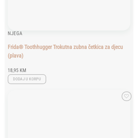
NJEGA
Frida® Toothhugger Trokutna zubna četkica za djecu
(plava)
18,95
KM
DODAJ U KORPU
Add to
wishlist