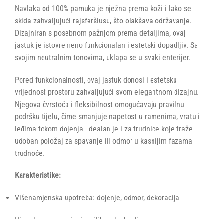
Navlaka od 100% pamuka je nježna prema koži i lako se
skida zahvaljujući rajsferšlusu, što olakšava održavanje.
Dizajniran s posebnom pažnjom prema detaljima, ovaj
jastuk je istovremeno funkcionalan i estetski dopadljiv. Sa
svojim neutralnim tonovima, uklapa se u svaki enterijer.
Pored funkcionalnosti, ovaj jastuk donosi i estetsku
vrijednost prostoru zahvaljujući svom elegantnom dizajnu.
Njegova čvrstoća i fleksibilnost omogućavaju pravilnu
podršku tijelu, čime smanjuje napetost u ramenima, vratu i
leđima tokom dojenja. Idealan je i za trudnice koje traže
udoban položaj za spavanje ili odmor u kasnijim fazama
trudnoće.
Karakteristike:
Višenamjenska upotreba: dojenje, odmor, dekoracija