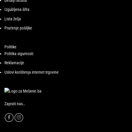
Detalji računa
Izgubljena šifra
Lista želja
Praćenje pošiljke
Politike
Politika sigurnosti
Reklamacije
Uslovi korištenja internet trgovine
Zaprati nas…