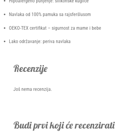
Hipoalergeno punjenje: silikonske kuglice
Navlaka od 100% pamuka sa rajsferšlusom
OEKO-TEX certifikat – sigurnost za mame i bebe
Lako održavanje: periva navlaka
Recenzije
Još nema recenzija.
Budi prvi koji će recenzirati