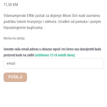
71,50
KM
Višenamjenski Effiki jastuk za dojenje Moon Sivi nudi savršenu
podršku tokom hranjenja i odmora. Izrađen od pamuka i punjen
hipoalergenim kuglicama.
Nema na stanju
Unesite vašu email adresu u obrazac ispod i mi ćemo vas obavijestiti kada
:
proizvod bude na zalihi
(očekivano 12-18 radnih dana)