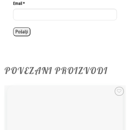
Email
*
POVEZANI PROIZVODI
Add to
wishlist