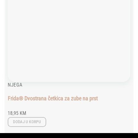
NJEGA
Frida® Dvostrana četkica za zube na prst
18,95
KM
DODAJ U KORPU