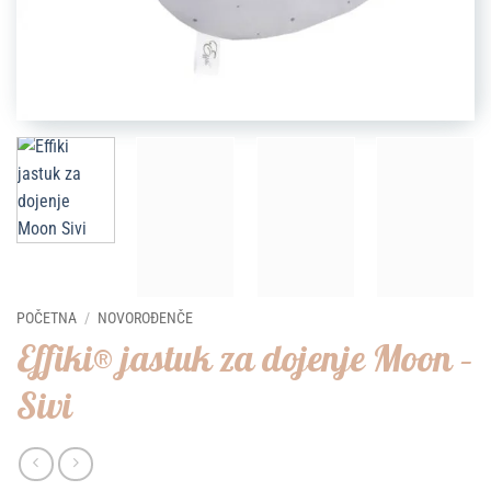
POČETNA
/
NOVOROĐENČE
Effiki® jastuk za dojenje Moon –
Sivi