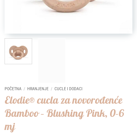
POČETNA
/
HRANJENJE
/
CUCLE I DODACI
Elodie® cucla za novorođenće
Bamboo – Blushing Pink, 0-6
mj