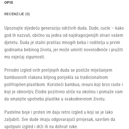
OPIS
RECENZIJE (0)
Upoznajte sljedeću generaciju održivih duda. Dude, cucle – kako
god ih nazvali, obično su jedna od najdragocjenijih stvari vašem
djetetu. Duda je stalni pratilac mnogih beba i roditelja u prvim
godinama bebinog života, jer može umiriti novorođenče i pružiti
mu osjećaj sigurnosti.
Prirodni izgled ovih prelijepih duda se postiže miješanjem
bambusovih vlakana biljnog porijekla sa tradicionalnom
polifropilen-plastikom. Koristeći bambus, resurs koji brzo raste i
koji je obnovljiv, Elodie pozitivno utiče na okolinu i pomaže vam
da smanjite upotrebu plastike u svakodnevnom životu.
Pastelne boje i prsten im daju retro izgled u koji se je lako
zaljubiti. Sve dude imaju odgovarajući privjesak, savršen da
upotpuni izgled i drži ih na dohvat ruke.