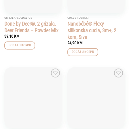
GRIZALA/GLODALICE
CUCLE I DODACI
Done by Deer®, 2 grizala,
Nanobébé® Flexy
Deer Friends – Powder Mix
silikonska cucla, 3m+, 2
kom, Siva
39,10
KM
24,90
KM
DODAJ U KORPU
DODAJ U KORPU
Add to
Add to
wishlist
wishlist