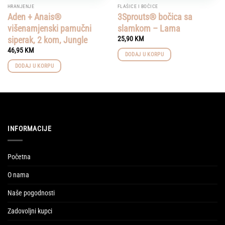
HRANJENJE
FLAŠICE I BOČICE
Aden + Anais®
3Sprouts® bočica sa
višenamjenski pamučni
slamkom – Lama
siperak, 2 kom, Jungle
25,90
KM
46,95
KM
DODAJ U KORPU
DODAJ U KORPU
INFORMACIJE
Početna
O nama
Naše pogodnosti
Zadovoljni kupci