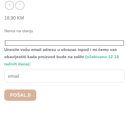
18,90
KM
Nema na stanju
Unesite vašu email adresu u obrazac ispod i mi ćemo vas
obavijestiti kada proizvod bude na zalihi
(očekivano 12-18
:
radnih dana)