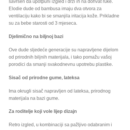
savršen da upotpuni izgled i drži ih na dohvat ruke.
Elodie dude od bambusa imaju dva otvora za
ventilaciju kako bi se smanjila iritacija kože. Prikladne
su za bebe starosti od 3 mjeseca.
Djelimično na biljnoj bazi
Ove dude sljedeće generacije su napravljene dijelom
od prirodnih biljnih materijala, i tako pomažu vašoj
porodici da smanji svakodnevnu upotrebu plastike.
Sisač od prirodne gume, lateksa
Ima okrugli sisač napravljen od lateksa, prirodnog
materijala na bazi gume.
Za roditelje koji vole lijep dizajn
Retro izgled, u kombinaciji sa pažljivo odabranim i