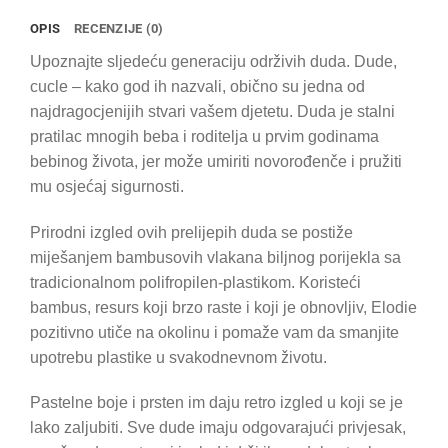
OPIS
RECENZIJE (0)
Upoznajte sljedeću generaciju održivih duda. Dude,
cucle – kako god ih nazvali, obično su jedna od
najdragocjenijih stvari vašem djetetu. Duda je stalni
pratilac mnogih beba i roditelja u prvim godinama
bebinog života, jer može umiriti novorođenče i pružiti
mu osjećaj sigurnosti.
Prirodni izgled ovih prelijepih duda se postiže
miješanjem bambusovih vlakana biljnog porijekla sa
tradicionalnom polifropilen-plastikom. Koristeći
bambus, resurs koji brzo raste i koji je obnovljiv, Elodie
pozitivno utiče na okolinu i pomaže vam da smanjite
upotrebu plastike u svakodnevnom životu.
Pastelne boje i prsten im daju retro izgled u koji se je
lako zaljubiti. Sve dude imaju odgovarajući privjesak,