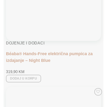
DOJENJE I DODACI
Béaba® Hands-Free električna pumpica za
izdajanje – Night Blue
319,90
KM
DODAJ U KORPU
Add to
wishlist