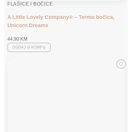
FLAŠICE I BOČICE
A Little Lovely Company® – Termo bočica,
Unicorn Dreams
44,90
KM
DODAJ U KORPU
Add to
wishlist