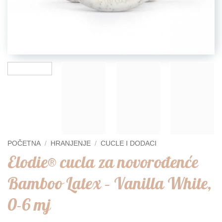
POČETNA
/
HRANJENJE
/
CUCLE I DODACI
Elodie® cucla za novorođenće
Bamboo Latex – Vanilla White,
0-6 mj