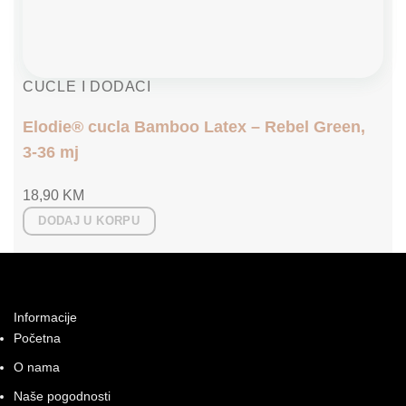
CUCLE I DODACI
Elodie® cucla Bamboo Latex – Rebel Green,
3-36 mj
18,90
KM
DODAJ U KORPU
Informacije
Početna
O nama
Naše pogodnosti