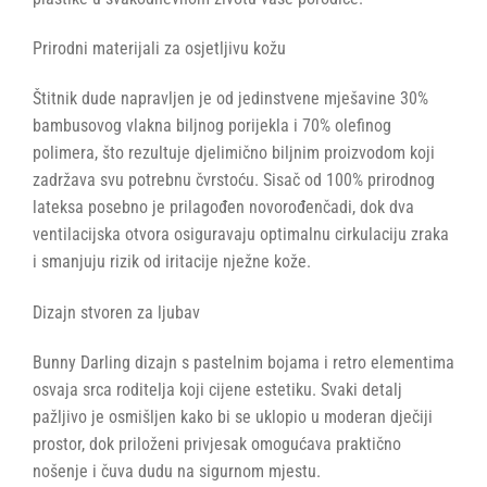
Prirodni materijali za osjetljivu kožu
Štitnik dude napravljen je od jedinstvene mješavine 30%
bambusovog vlakna biljnog porijekla i 70% olefinog
polimera, što rezultuje djelimično biljnim proizvodom koji
zadržava svu potrebnu čvrstoću. Sisač od 100% prirodnog
lateksa posebno je prilagođen novorođenčadi, dok dva
ventilacijska otvora osiguravaju optimalnu cirkulaciju zraka
i smanjuju rizik od iritacije nježne kože.
Dizajn stvoren za ljubav
Bunny Darling dizajn s pastelnim bojama i retro elementima
osvaja srca roditelja koji cijene estetiku. Svaki detalj
pažljivo je osmišljen kako bi se uklopio u moderan dječiji
prostor, dok priloženi privjesak omogućava praktično
nošenje i čuva dudu na sigurnom mjestu.