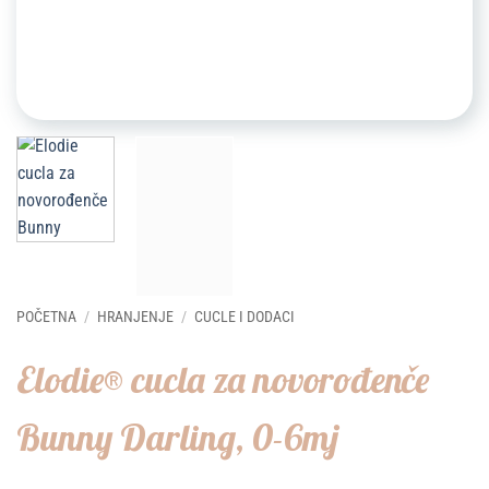
POČETNA
/
HRANJENJE
/
CUCLE I DODACI
Elodie® cucla za novorođenče
Bunny Darling, 0-6mj