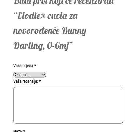
Budi prvi koji će recenzirati
“Elodie® cucla za
novorođenče Bunny
Darling, 0-6mj”
Vaša ocjena
*
Vaša recenzija:
*
Naziv
*