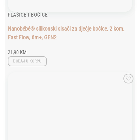
FLAŠICE I BOČICE
Nanobébé® silikonski sisači za dječje bočice, 2 kom,
Fast Flow, 6m+, GEN2
21,90
KM
DODAJ U KORPU
Add to
wishlist