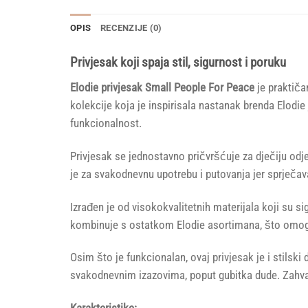
OPIS
RECENZIJE (0)
Privjesak koji spaja stil, sigurnost i poruku
Elodie privjesak Small People For Peace
je praktiča
kolekcije koja je inspirisala nastanak brenda Elodi
funkcionalnost.
Privjesak se jednostavno pričvršćuje za dječiju odj
je za svakodnevnu upotrebu i putovanja jer sprječava 
Izrađen je od visokokvalitetnih materijala koji su s
kombinuje s ostatkom Elodie asortimana, što omog
Osim što je funkcionalan, ovaj privjesak je i stils
svakodnevnim izazovima, poput gubitka dude. Zahval