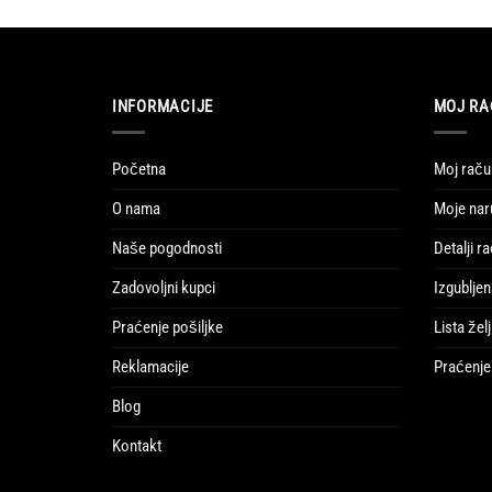
INFORMACIJE
MOJ R
Početna
Moj raču
O nama
Moje na
Naše pogodnosti
Detalji r
Zadovoljni kupci
Izgubljen
Praćenje pošiljke
Lista žel
Reklamacije
Praćenje 
Blog
Kontakt