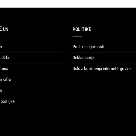
AČUN
POLITIKE
n
Politika sigurnosti
rudžbe
Reklamacije
ačuna
Uslovi korištenja internet trgovine
a šifra
ja
pošiljke