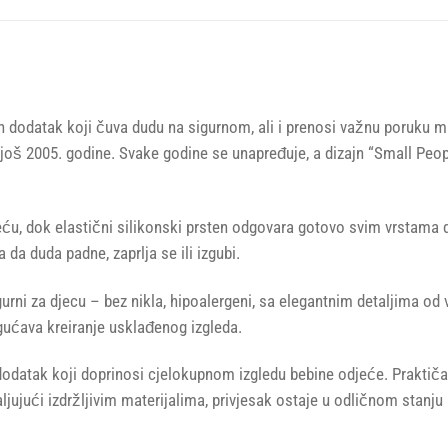
n dodatak koji čuva dudu na sigurnom, ali i prenosi važnu poruku mi
e još 2005. godine. Svake godine se unapređuje, a dizajn “Small Pe
eću, dok elastični silikonski prsten odgovara gotovo svim vrstama 
da duda padne, zaprlja se ili izgubi.
igurni za djecu – bez nikla, hipoalergeni, sa elegantnim detaljima od
ućava kreiranje usklađenog izgleda.
ki dodatak koji doprinosi cjelokupnom izgledu bebine odjeće. Prakti
jujući izdržljivim materijalima, privjesak ostaje u odličnom stanj