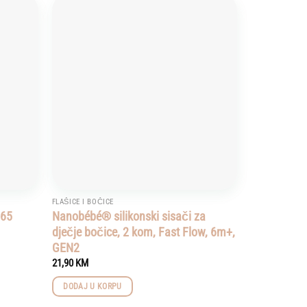
Add to
Add to
wishlist
wishlist
FLAŠICE I BOČICE
265
Nanobébé® silikonski sisači za
dječje bočice, 2 kom, Fast Flow, 6m+,
GEN2
21,90
KM
DODAJ U KORPU