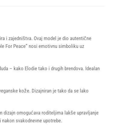
ra i zajedništva. Ovaj model je dio autentične
ople For Peace” nosi emotivnu simboliku uz
duda – kako Elodie tako i drugih brendova. Idealan
 veganske kože. Dizajniran je tako da se lako
čan dizajn omogućava roditeljima lakše upravljanje
u i nakon svakodnevne upotrebe.