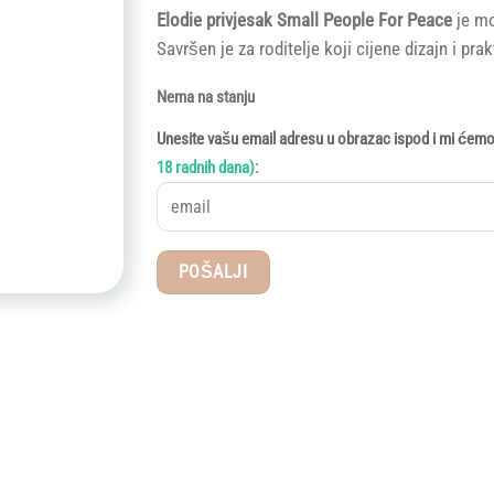
Elodie privjesak Small People For Peace
je mo
Savršen je za roditelje koji cijene dizajn i pra
Nema na stanju
Unesite vašu email adresu u obrazac ispod i mi ćemo 
:
18 radnih dana)