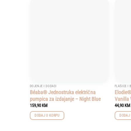
Add to
wishlist
DOJENJE I DODACI
FLAŠICE I
Béaba® Jednostruka električna
Elodie®
pumpica za izdajanje – Night Blue
Vanilla
159,90
KM
44,90
KM
DODAJ U KORPU
DODAJ 