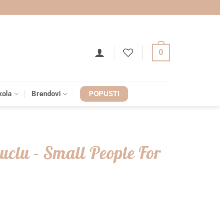
0
kola
Brendovi
POPUSTI
cuclu – Small People For