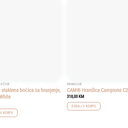
Add to
wishlist
 BOČICE
HRANILICE
 staklena bočica za hranjenje,
CAM® Hranilica Campione C
 White
318,00
KM
DODAJ U KORPU
U KORPU