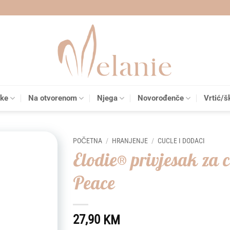
čke
Na otvorenom
Njega
Novorođenče
Vrtić/š
POČETNA
/
HRANJENJE
/
CUCLE I DODACI
Elodie® privjesak za 
Add to
Peace
wishlist
27,90
KM