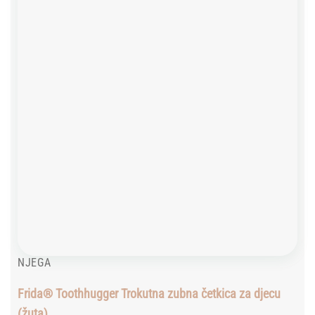
wishlist
NJEGA
Frida® Toothhugger Trokutna zubna četkica za djecu
(žuta)