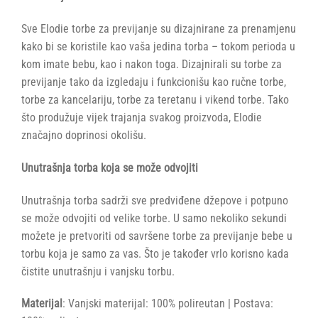
Sve Elodie torbe za previjanje su dizajnirane za prenamjenu
kako bi se koristile kao vaša jedina torba – tokom perioda u
kom imate bebu, kao i nakon toga. Dizajnirali su torbe za
previjanje tako da izgledaju i funkcionišu kao ručne torbe,
torbe za kancelariju, torbe za teretanu i vikend torbe. Tako
što produžuje vijek trajanja svakog proizvoda, Elodie
značajno doprinosi okolišu.
Unutrašnja torba koja se može odvojiti
Unutrašnja torba sadrži sve predviđene džepove i potpuno
se može odvojiti od velike torbe. U samo nekoliko sekundi
možete je pretvoriti od savršene torbe za previjanje bebe u
torbu koja je samo za vas. Što je također vrlo korisno kada
čistite unutrašnju i vanjsku torbu.
Materijal
: Vanjski materijal: 100% polireutan | Postava: