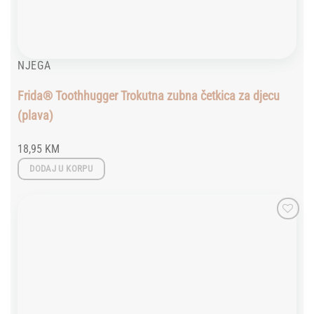
NJEGA
Frida® Toothhugger Trokutna zubna četkica za djecu
(plava)
18,95
KM
DODAJ U KORPU
Add to
wishlist