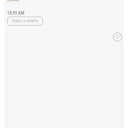
18,95
KM
DODAJ U KORPU
Add to
wishlist