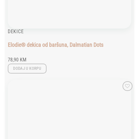
DEKICE
Elodie® dekica od baršuna, Dalmatian Dots
78,90
KM
DODAJ U KORPU
Add to
wishlist