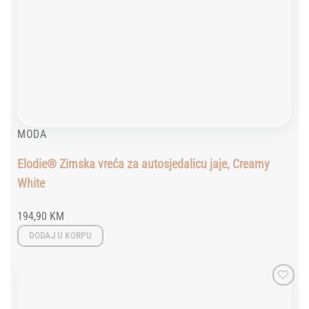
MODA
Elodie® Zimska vreća za autosjedalicu jaje, Creamy
White
194,90
KM
DODAJ U KORPU
Add to
wishlist