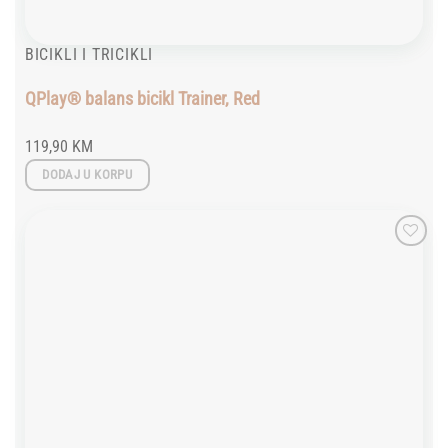
BICIKLI I TRICIKLI
QPlay® balans bicikl Trainer, Red
119,90
KM
DODAJ U KORPU
Add to
wishlist