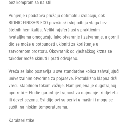
bez kompromisa na stil.
Punjenje i podstava pružaju optimalnu izolaciju, dok
BIONIC-FINISH® ECO površinski sloj odbija vlagu bez
štetnih hemikalija. Veliki rajsferšlusi s praktičnim
hvataljkama omogućuju lako otvaranje i zatvaranje, a gornji
dio se može u potpunosti ukloniti za korištenje u
zatvorenom prostoru. Okovratnik od vještačkog krzna se
također može skinuti i prati odvojeno.
Vreća se lako postavlja u sve standardne kolica zahvaljujući
univerzalnim otvorima za pojaseve. Protuklizna klapna drži
vreću stabilnom tokom vožnje. Namijenjena je dugotrajnoj
upotrebi – Elodie garantuje trajnost za najmanje tri djeteta
ili devet sezona. Svi dijelovi su perivi u mašini i mogu se
sušiti na niskim temperaturama.
Karakteristike