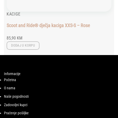
KACIGE
Scoot and Ride® dječja kaciga XXS-S – Rose
85,90
KM
DODAJ U KORPU
Informacije
Početna
O nama
Naše pogodnosti
Zadovoljni kupci
Praćenje pošiljke