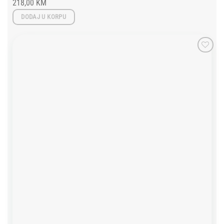
218,00
KM
DODAJ U KORPU
Add to
wishlist