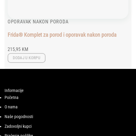
OPORAVAK NAKON PORODA
Frida® Komplet za porod i oporavak nakon poroda
215,95
KM
DODAJ U KORPU
Informacije
Početna
O nama
Naše pogodnosti
Zadovoljni kupci
Praćenje pošiljke