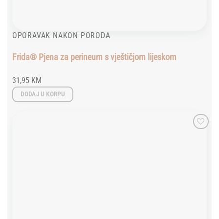
OPORAVAK NAKON PORODA
Frida® Pjena za perineum s vještičjom lijeskom
31,95
KM
DODAJ U KORPU
Add to
wishlist