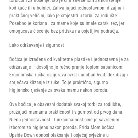
torbicom za nošenje, što je čini savršenom za korištenje
kod kuće ili u bolnici. Zahvaljujući jednostavnom dizajnu i
praktičnoj veličini, lako je smjestiti u torbu za rodilište.
Posebno je korisna i za mame koje su imale carski rez, jer
omogućava čišćenje bez pritiska na osjetljiva područja.
Lako održavanje i sigurnost
Bočica je izrađena od kvalitetne plastike i jednostavna je za
održavanje – dovoljno je ručno pranje toplom sapunicom.
Ergonomska ručka osigurava čvrst i udoban hvat, dok dizajn
sprječava klizanje iz ruke. To je praktično, sigurno i
higijensko rješenje za svaku mamu nakon poroda.
Ova bočica je obavezni dodatak svakoj torbi za rodilište,
pružajući mamama praktičnost i sigurnost od prvog dana.
Njena jednostavnost i funkcionalnost čine je savršenim
izborom za higijenu nakon poroda. Frida Mom bočica
Upside Down donosi olakšanje i osjećaj svježine u