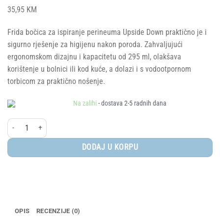
35,95
KM
Frida bočica za ispiranje perineuma Upside Down praktično je i
sigurno rješenje za higijenu nakon poroda. Zahvaljujući
ergonomskom dizajnu i kapacitetu od 295 ml, olakšava
korištenje u bolnici ili kod kuće, a dolazi i s vodootpornom
torbicom za praktično nošenje.
Na zalihi
- dostava 2-5 radnih dana
Frida® Bočica za ispiranje perineuma Upside down količina
DODAJ U KORPU
OPIS
RECENZIJE (0)