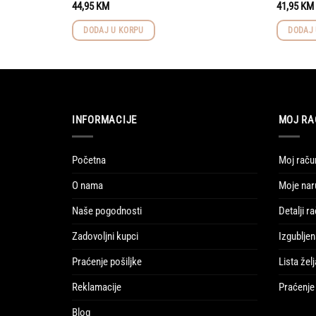
44,95
KM
41,95
KM
DODAJ U KORPU
DODAJ 
INFORMACIJE
MOJ RA
Početna
Moj raču
O nama
Moje nar
Naše pogodnosti
Detalji r
Zadovoljni kupci
Izgubljen
Praćenje pošiljke
Lista želj
Reklamacije
Praćenje 
Blog