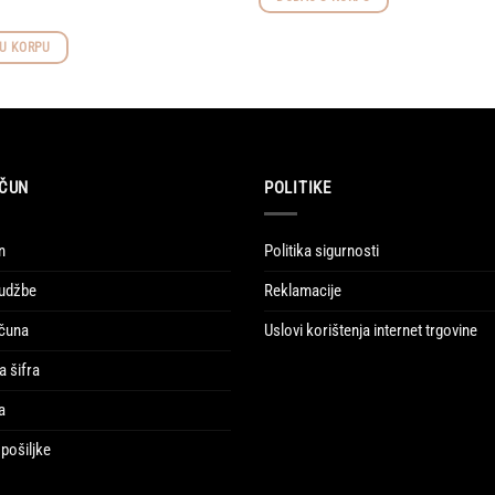
U KORPU
ČUN
POLITIKE
n
Politika sigurnosti
udžbe
Reklamacije
ačuna
Uslovi korištenja internet trgovine
a šifra
a
pošiljke