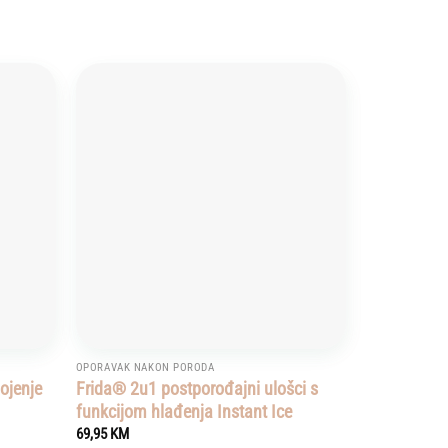
Add to
Add to
wishlist
wishlist
OPORAVAK NAKON PORODA
ojenje
Frida® 2u1 postporođajni ulošci s
funkcijom hlađenja Instant Ice
69,95
KM