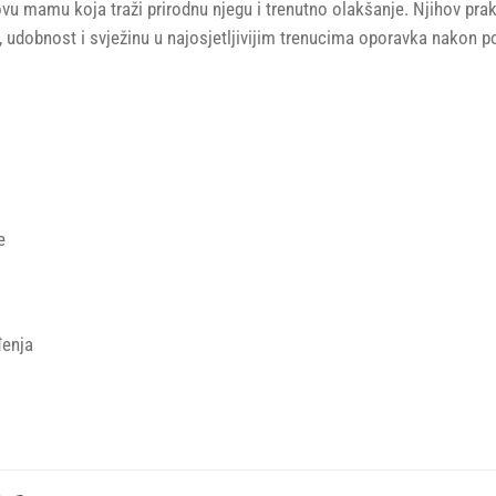
novu mamu koja traži prirodnu njegu i trenutno olakšanje. Njihov p
t, udobnost i svježinu u najosjetljivijim trenucima oporavka nakon p
e
đenja