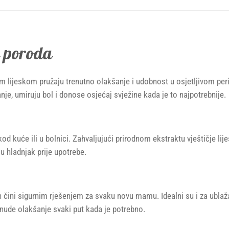
n poroda
m lijeskom pružaju trenutno olakšanje i udobnost u osjetljivom per
nje, umiruju bol i donose osjećaj svježine kada je to najpotrebnije.
 kuće ili u bolnici. Zahvaljujući prirodnom ekstraktu vještičje lijes
u hladnjak prije upotrebe.
 ih čini sigurnim rješenjem za svaku novu mamu. Idealni su i za ubl
 nude olakšanje svaki put kada je potrebno.