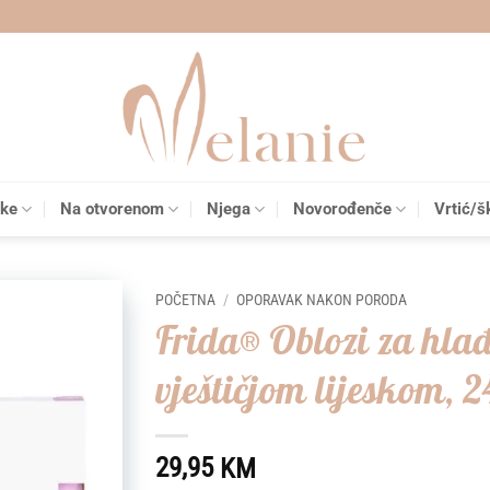
čke
Na otvorenom
Njega
Novorođenče
Vrtić/š
POČETNA
/
OPORAVAK NAKON PORODA
Frida® Oblozi za hla
Add to
vještičjom lijeskom, 
wishlist
29,95
KM