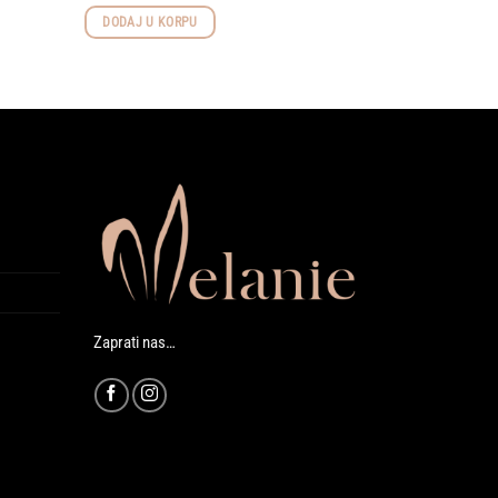
DODAJ U KORPU
Zaprati nas…