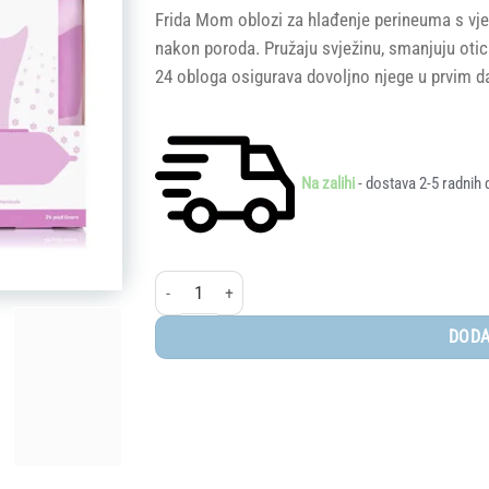
Frida Mom oblozi za hlađenje perineuma s vje
nakon poroda. Pružaju svježinu, smanjuju otica
24 obloga osigurava dovoljno njege u prvim 
Na zalihi
- dostava 2-5 radnih 
Frida® Oblozi za hlađenje perineuma s vještičjom lij
DODA