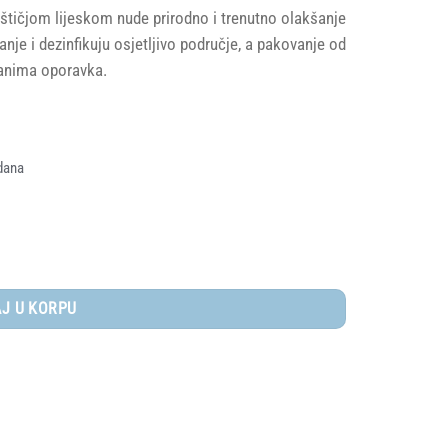
štičjom lijeskom nude prirodno i trenutno olakšanje
nje i dezinfikuju osjetljivo područje, a pakovanje od
danima oporavka.
dana
eskom, 24 kom količina
J U KORPU