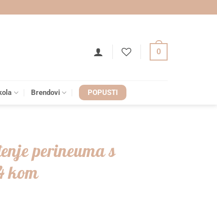
0
kola
Brendovi
POPUSTI
đenje perineuma s
24 kom