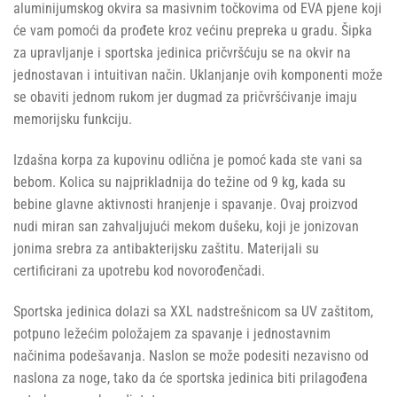
aluminijumskog okvira sa masivnim točkovima od EVA pjene koji
će vam pomoći da prođete kroz većinu prepreka u gradu. Šipka
za upravljanje i sportska jedinica pričvršćuju se na okvir na
jednostavan i intuitivan način. Uklanjanje ovih komponenti može
se obaviti jednom rukom jer dugmad za pričvršćivanje imaju
memorijsku funkciju.
Izdašna korpa za kupovinu odlična je pomoć kada ste vani sa
bebom. Kolica su najprikladnija do težine od 9 kg, kada su
bebine glavne aktivnosti hranjenje i spavanje. Ovaj proizvod
nudi miran san zahvaljujući mekom dušeku, koji je jonizovan
jonima srebra za antibakterijsku zaštitu. Materijali su
certificirani za upotrebu kod novorođenčadi.
Sportska jedinica dolazi sa XXL nadstrešnicom sa UV zaštitom,
potpuno ležećim položajem za spavanje i jednostavnim
načinima podešavanja. Naslon se može podesiti nezavisno od
naslona za noge, tako da će sportska jedinica biti prilagođena