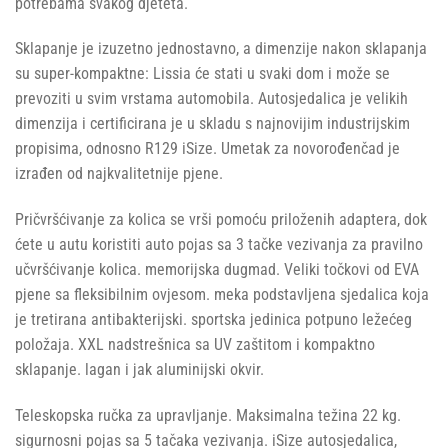
potrebama svakog djeteta.
Sklapanje je izuzetno jednostavno, a dimenzije nakon sklapanja
su super-kompaktne: Lissia će stati u svaki dom i može se
prevoziti u svim vrstama automobila. Autosjedalica je velikih
dimenzija i certificirana je u skladu s najnovijim industrijskim
propisima, odnosno R129 iSize. Umetak za novorođenčad je
izrađen od najkvalitetnije pjene.
Pričvršćivanje za kolica se vrši pomoću priloženih adaptera, dok
ćete u autu koristiti auto pojas sa 3 tačke vezivanja za pravilno
učvršćivanje kolica. memorijska dugmad. Veliki točkovi od EVA
pjene sa fleksibilnim ovjesom. meka podstavljena sjedalica koja
je tretirana antibakterijski. sportska jedinica potpuno ležećeg
položaja. XXL nadstrešnica sa UV zaštitom i kompaktno
sklapanje. lagan i jak aluminijski okvir.
Teleskopska ručka za upravljanje. Maksimalna težina 22 kg.
sigurnosni pojas sa 5 tačaka vezivanja. iSize autosjedalica,