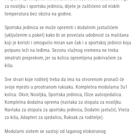
za nosiljku i sportsku jedinicu, dijete je zaštićeno od niskih
temperatura bez obzira na godine.
Sportska jedinica se može opremiti i dodatnim jastučićem
(uključenim u paket) kako bi se povećala udobnost za mališana
koji je koristi i omogućio miran san čak i u sportskoj jedinici koja
potpuno leži na leđima. Sezonu vlažnog vremena ne treba
smatrati preprekom, jer su kolica opremljena pokrivačem za
kišu.
Sve stvari koje roditelj treba da ima na otvorenom pronaći će
svoje mjesto u prostranom ruksaku. Kompletna modularna 3u1
kolica: Okvir, Nosiljka, Sportska jedinica, ISize autosjedalica.
Kompletna dodatna oprema (navlaka za stopala za nosiljku.
Navlaka za stopala za sportsku jedinicu, Dodatni jastučić, Vreća
za kišu, Adapteri za sjedalicu, Ruksak za roditelje).
Modularni sistem se sastoji od laganog eloksiranog