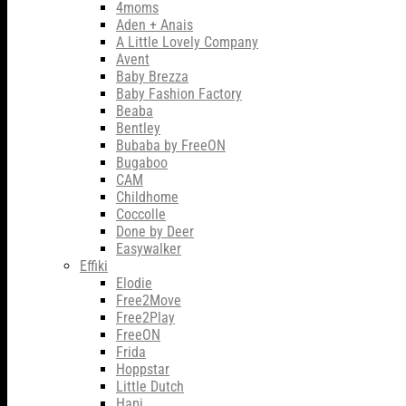
4moms
Aden + Anais
A Little Lovely Company
Avent
Baby Brezza
Baby Fashion Factory
Beaba
Bentley
Bubaba by FreeON
Bugaboo
CAM
Childhome
Coccolle
Done by Deer
Easywalker
Effiki
Elodie
Free2Move
Free2Play
FreeON
Frida
Hoppstar
Little Dutch
Hapi