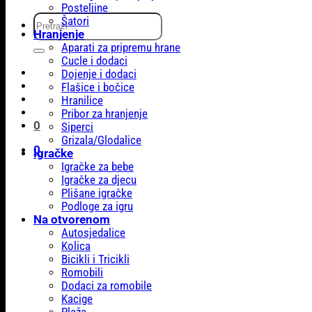
Posteljine
Pretraži:
Šatori
Hranjenje
Aparati za pripremu hrane
Cucle i dodaci
Dojenje i dodaci
Flašice i bočice
Hranilice
Pribor za hranjenje
0
Siperci
Grizala/Glodalice
0
Igračke
Igračke za bebe
Igračke za djecu
Plišane igračke
Podloge za igru
Na otvorenom
Autosjedalice
Kolica
Bicikli i Tricikli
Romobili
Dodaci za romobile
Kacige