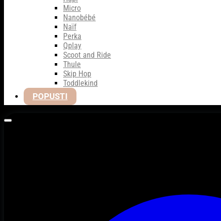
Micro
Nanobébé
Naïf
Perka
Qplay
Scoot and Ride
Thule
Skip Hop
Toddlekind
POPUSTI