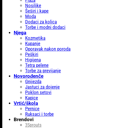
Plaža
Nosiljke
Šeširi i kape
Moda
Dodaci za kolica
Torbe i modni dodaci
Njega
Kozmetika
Kupanje
Oporavak nakon poroda
Peškiri
Higijena
Tetra pelene
Torbe za previjanje
Novorođenče
Gnijezda
Jastuci za dojenje
Poklon setovi
Kapice
Vrtić/škola
Pernice
Ruksaci i torbe
Brendovi
3Sprouts