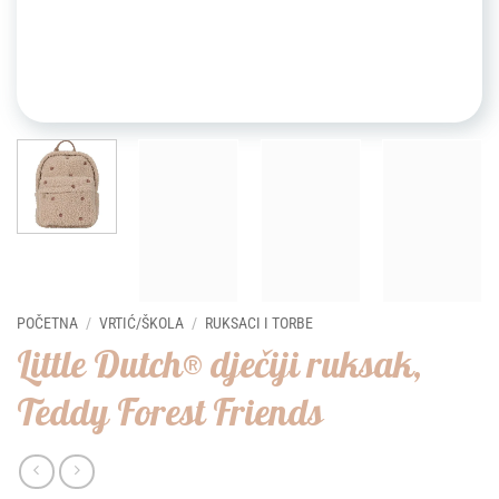
POČETNA
/
VRTIĆ/ŠKOLA
/
RUKSACI I TORBE
Little Dutch® dječiji ruksak,
Teddy Forest Friends