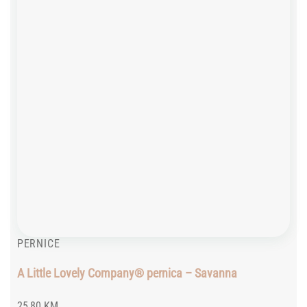
PERNICE
A Little Lovely Company® pernica – Savanna
25,80
KM