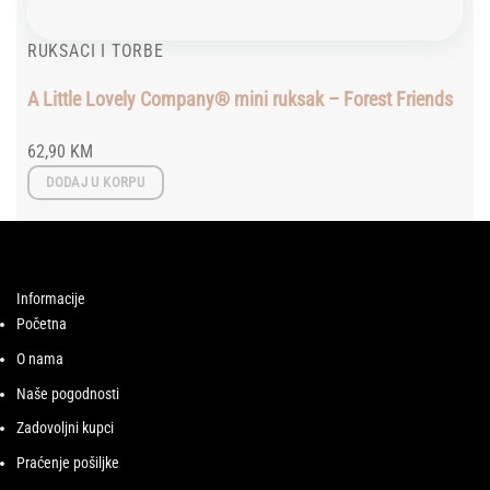
RUKSACI I TORBE
A Little Lovely Company® mini ruksak – Forest Friends
62,90
KM
DODAJ U KORPU
Informacije
Početna
O nama
Naše pogodnosti
Zadovoljni kupci
Praćenje pošiljke