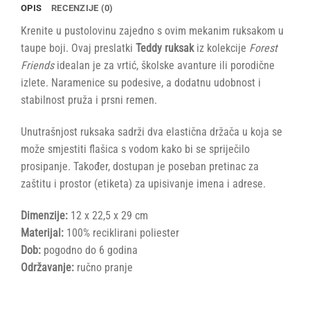
OPIS
RECENZIJE (0)
Krenite u pustolovinu zajedno s ovim mekanim ruksakom u
taupe boji. Ovaj preslatki
Teddy ruksak
iz kolekcije
Forest
Friends
idealan je za vrtić, školske avanture ili porodične
izlete. Naramenice su podesive, a dodatnu udobnost i
stabilnost pruža i prsni remen.
Unutrašnjost ruksaka sadrži dva elastična držača u koja se
može smjestiti flašica s vodom kako bi se spriječilo
prosipanje. Također, dostupan je poseban pretinac za
zaštitu i prostor (etiketa) za upisivanje imena i adrese.
Dimenzije:
12 x 22,5 x 29 cm
Materijal:
100% reciklirani poliester
Dob:
pogodno do 6 godina
Održavanje:
ručno pranje