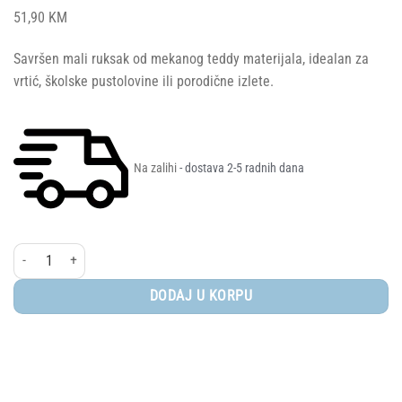
51,90
KM
Savršen mali ruksak od mekanog teddy materijala, idealan za
vrtić, školske pustolovine ili porodične izlete.
Na zalihi
- dostava 2-5 radnih dana
Little Dutch® dječiji ruksak, Teddy Forest Friends količina
DODAJ U KORPU