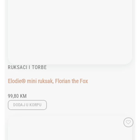
RUKSACI I TORBE
Elodie® mini ruksak, Florian the Fox
99,80
KM
DODAJ U KORPU
Add to
wishlist