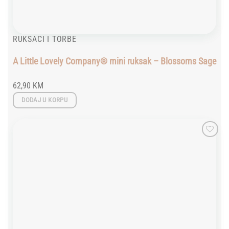
RUKSACI I TORBE
A Little Lovely Company® mini ruksak – Blossoms Sage
62,90
KM
DODAJ U KORPU
Add to
wishlist