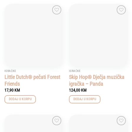
Add to
Add to
wishlist
wishlist
IGRAČKE
IGRAČKE
Little Dutch® pečati Forest
Skip Hop® Dječja muzička
Friends
igračka – Panda
17,90
KM
124,00
KM
DODAJ U KORPU
DODAJ U KORPU
Add to
Add to