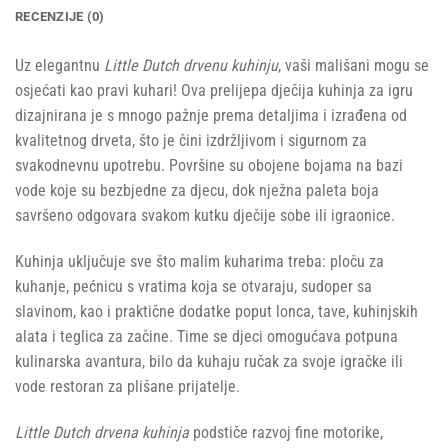
RECENZIJE (0)
Uz elegantnu
Little Dutch drvenu kuhinju
, vaši mališani mogu se
osjećati kao pravi kuhari! Ova prelijepa dječija kuhinja za igru
dizajnirana je s mnogo pažnje prema detaljima i izrađena od
kvalitetnog drveta, što je čini izdržljivom i sigurnom za
svakodnevnu upotrebu. Površine su obojene bojama na bazi
vode koje su bezbjedne za djecu, dok nježna paleta boja
savršeno odgovara svakom kutku dječije sobe ili igraonice.
Kuhinja uključuje sve što malim kuharima treba: ploču za
kuhanje, pećnicu s vratima koja se otvaraju, sudoper sa
slavinom, kao i praktične dodatke poput lonca, tave, kuhinjskih
alata i teglica za začine. Time se djeci omogućava potpuna
kulinarska avantura, bilo da kuhaju ručak za svoje igračke ili
vode restoran za plišane prijatelje.
Little Dutch drvena kuhinja
podstiče razvoj fine motorike,