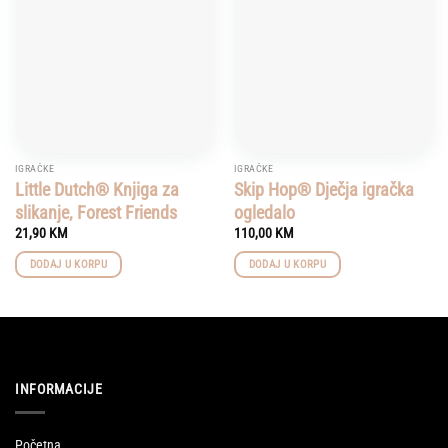
wishlist
wishlist
IGRAČKE
IGRAČKE
Little Dutch® Knjiga za
Skip Hop® Dječja igračka
slikanje, Forest Friends
ogledalo
21,90
KM
110,00
KM
DODAJ U KORPU
DODAJ U KORPU
INFORMACIJE
Početna