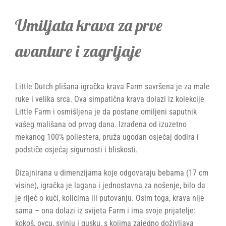
Umiljata krava za prve
avanture i zagrljaje
Little Dutch plišana igračka krava Farm savršena je za male
ruke i velika srca. Ova simpatična krava dolazi iz kolekcije
Little Farm i osmišljena je da postane omiljeni saputnik
vašeg mališana od prvog dana. Izrađena od izuzetno
mekanog 100% poliestera, pruža ugodan osjećaj dodira i
podstiče osjećaj sigurnosti i bliskosti.
Dizajnirana u dimenzijama koje odgovaraju bebama (17 cm
visine), igračka je lagana i jednostavna za nošenje, bilo da
je riječ o kući, kolicima ili putovanju. Osim toga, krava nije
sama – ona dolazi iz svijeta Farm i ima svoje prijatelje:
kokoš, ovcu, svinju i gusku, s kojima zajedno doživljava