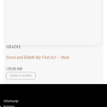
IGRAČKE
Scoot and Ride® My First 3u1 – Steel
159,90
KM
DODAJ U KORPU
Informacije
Početna