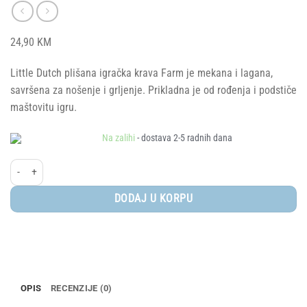
24,90
KM
Little Dutch plišana igračka krava Farm je mekana i lagana,
savršena za nošenje i grljenje. Prikladna je od rođenja i podstiče
maštovitu igru.
Na zalihi
- dostava 2-5 radnih dana
Little Dutch® Plišana igračka - Cuddle Cow, 17cm količina
DODAJ U KORPU
OPIS
RECENZIJE (0)