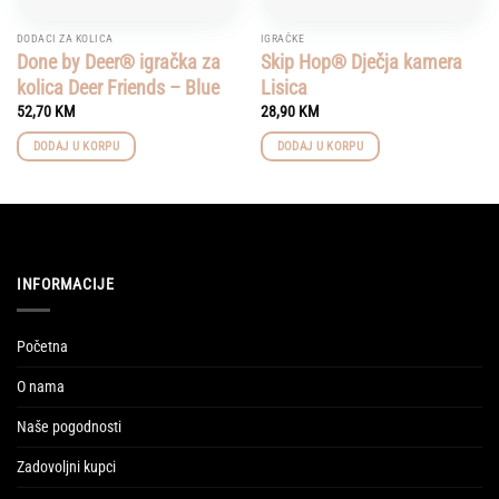
DODACI ZA KOLICA
IGRAČKE
Done by Deer® igračka za
Skip Hop® Dječja kamera
kolica Deer Friends – Blue
Lisica
52,70
KM
28,90
KM
DODAJ U KORPU
DODAJ U KORPU
INFORMACIJE
Početna
O nama
Naše pogodnosti
Zadovoljni kupci