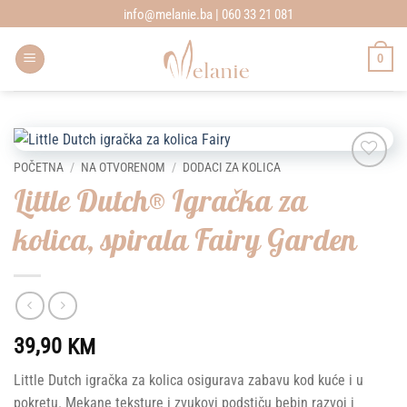
Skip
info@melanie.ba | 060 33 21 081
to
content
0
POČETNA
/
NA OTVORENOM
/
DODACI ZA KOLICA
Add to
Little Dutch® Igračka za
wishlist
kolica, spirala Fairy Garden
39,90
KM
Little Dutch igračka za kolica osigurava zabavu kod kuće i u
pokretu. Mekane teksture i zvukovi podstiču bebin razvoj i