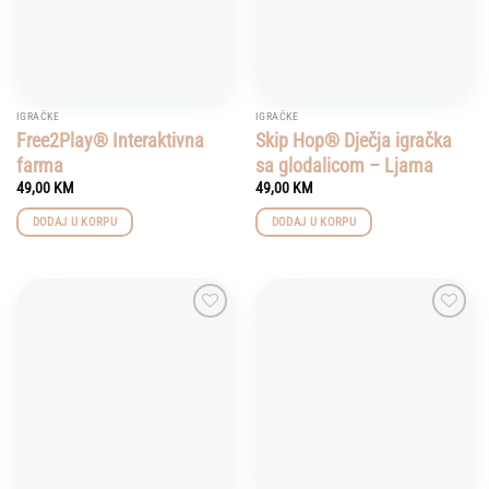
IGRAČKE
IGRAČKE
Free2Play® Interaktivna
Skip Hop® Dječja igračka
farma
sa glodalicom – Ljama
49,00
KM
49,00
KM
DODAJ U KORPU
DODAJ U KORPU
Add to
Add to
wishlist
wishlist