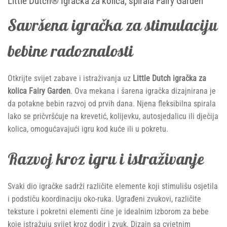
Little Dutch® Igračka za kolica, spirala Fairy Garden
Savršena igračka za stimulaciju
bebine radoznalosti
Otkrijte svijet zabave i istraživanja uz
Little Dutch igračka za
kolica Fairy Garden
. Ova mekana i šarena igračka dizajnirana je
da potakne bebin razvoj od prvih dana. Njena fleksibilna spirala
lako se pričvršćuje na krevetić, kolijevku, autosjedalicu ili dječija
kolica, omogućavajući igru kod kuće ili u pokretu.
Razvoj kroz igru i istraživanje
Svaki dio igračke sadrži različite elemente koji stimulišu osjetila
i podstiču koordinaciju oko-ruka. Ugrađeni zvukovi, različite
teksture i pokretni elementi čine je idealnim izborom za bebe
koje istražuju svijet kroz dodir i zvuk. Dizajn sa cvjetnim