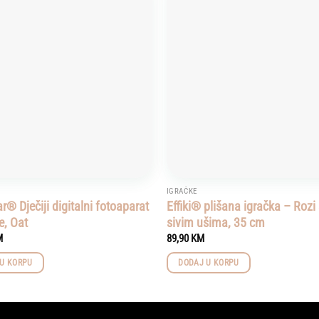
Add to
wishlist
IGRAČKE
® Dječiji digitalni fotoaparat
Effiki® plišana igračka – Rozi
e, Oat
sivim ušima, 35 cm
M
89,90
KM
U KORPU
DODAJ U KORPU