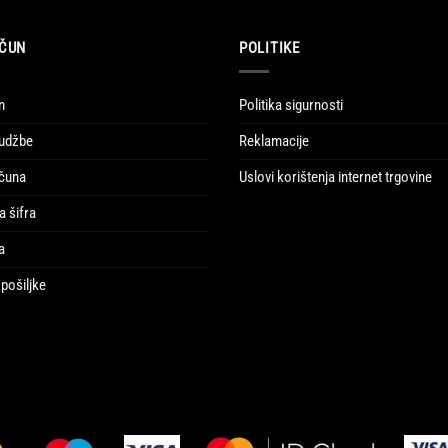
ČUN
POLITIKE
n
Politika sigurnosti
udžbe
Reklamacije
ačuna
Uslovi korištenja internet trgovine
a šifra
a
pošiljke