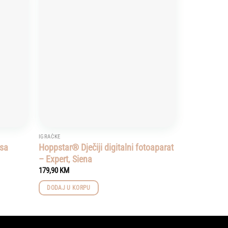
Add to
Add to
wishlist
wishlist
IGRAČKE
 sa
Hoppstar® Dječiji digitalni fotoaparat
– Expert, Siena
179,90
KM
DODAJ U KORPU