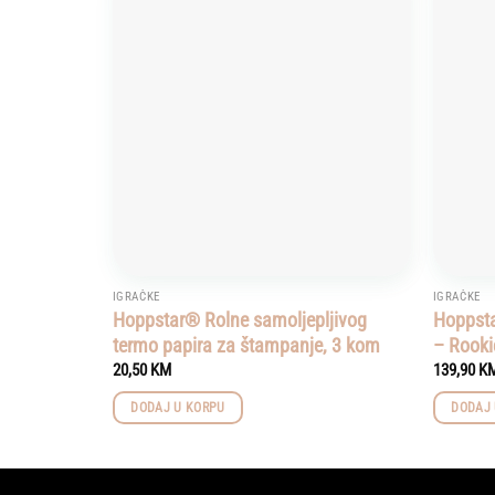
Add to
wishlist
IGRAČKE
IGRAČKE
Hoppstar® Rolne samoljepljivog
Hoppstar
termo papira za štampanje, 3 kom
– Rooki
20,50
KM
139,90
K
DODAJ U KORPU
DODAJ 