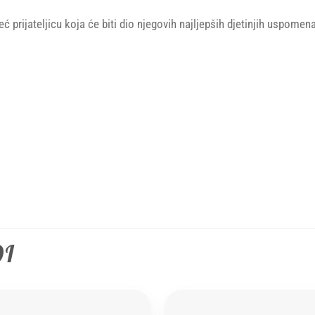
ć prijateljicu koja će biti dio njegovih najljepših djetinjih uspomena
DI