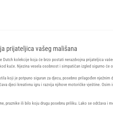
lja prijateljica vašeg mališana
ttle Dutch kolekcije koja će brzo postati nerazdvojna prijateljica vaš
 kod kuće. Njezina vesela osobnost i simpatičan izgled sigurno će o
stila koji je potpuno siguran za djecu, posebno prilagođen nježnim
ava djeci kreativnu igru i razvija njihove motoričke vještine. Osim ig
ane, praznike ili bilo koju drugu posebnu priliku. Lako se održava i 