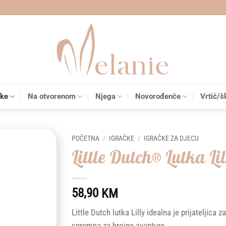
čke
Na otvorenom
Njega
Novorođenče
Vrtić/š
POČETNA
/
IGRAČKE
/
IGRAČKE ZA DJECU
Little Dutch® Lutka Lil
Add to
wishlist
58,90
KM
Little Dutch lutka Lilly idealna je prijateljica 
spremna za brojne avanture.