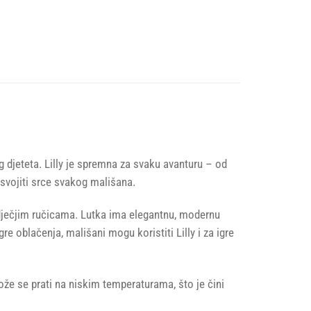
eg djeteta. Lilly je spremna za svaku avanturu – od
svojiti srce svakog mališana.
 dječjim ručicama. Lutka ima elegantnu, modernu
re oblačenja, mališani mogu koristiti Lilly i za igre
može se prati na niskim temperaturama, što je čini