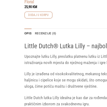
Floral
25,90
KM
DODAJ U KORPU
OPIS
RECENZIJE (0)
Little Dutch® Lutka Lilly – najbo
Upoznajte lutku Lilly, preslatku platnenu lutku iz Li
istraživanja novih mjesta do nježnog maženja i igre
Lilly je izrađena od visokokvalitetnog, mekanog tek
haljinicu i cipelice koje se mogu skidati, što omoguć
uloga, čime potiču maštu i društvene vještine.
Little Dutch lutka Lilly idealna je kao dar za rođend
praktičnim izborom za svakodnevnu igru.