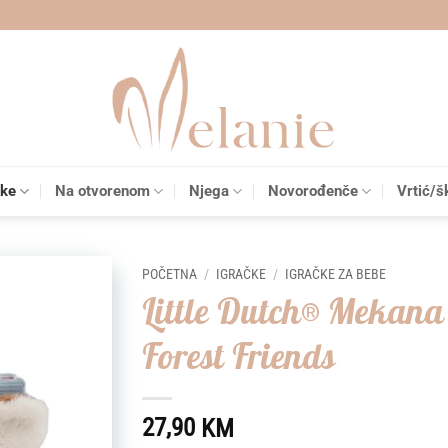
čke
Na otvorenom
Njega
Novorođenče
Vrtić/š
POČETNA
/
IGRAČKE
/
IGRAČKE ZA BEBE
Little Dutch® Mekana
Add to
Forest Friends
wishlist
27,90
KM