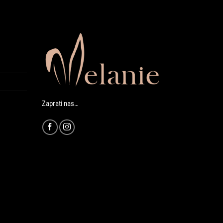
Zaprati nas…