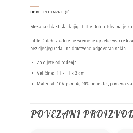
OPIS
RECENZIJE (0)
Mekana didaktička knjiga Little Dutch. Idealna je z
Little Dutch izrađuje bezvremene igračke visoke kva
bez dječjeg rada i na društveno odgovoran način.
Za dijete od rođenja.
Veličina: 11 x 11 x 3 cm
Materijal: 1
0% pamuk, 90% poliester; punjeno sa
POVEZANI PROIZVO