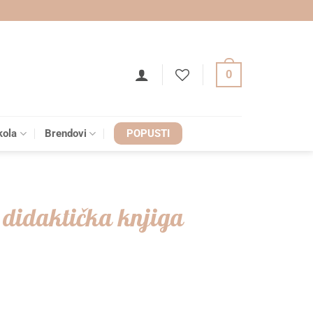
0
kola
Brendovi
POPUSTI
 didaktička knjiga