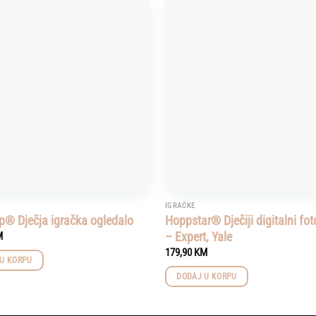
Add to
wishlist
IGRAČKE
p® Dječja igračka ogledalo
Hoppstar® Dječiji digitalni fo
– Expert, Yale
M
179,90
KM
U KORPU
DODAJ U KORPU