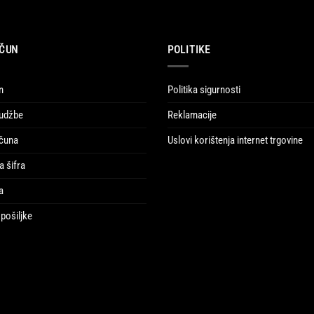
ČUN
POLITIKE
n
Politika sigurnosti
udžbe
Reklamacije
ačuna
Uslovi korištenja internet trgovine
a šifra
a
pošiljke