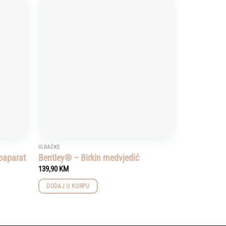
Add to
Add to
wishlist
wishlist
IGRAČKE
toaparat
Bentley® – Birkin medvjedić
139,90
KM
DODAJ U KORPU