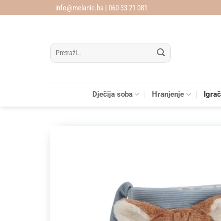
Skip
info@melanie.ba | 060 33 21 081
to
content
Pretraži:
Dječija soba
Hranjenje
Igra