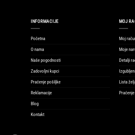
INFORMACIJE
MOJ RA
Početna
Moj raču
O nama
Moje nar
Naše pogodnosti
Detalji r
Zadovoljni kupci
Izgubljen
Praćenje pošiljke
Lista želj
Reklamacije
Praćenje 
Blog
Kontakt