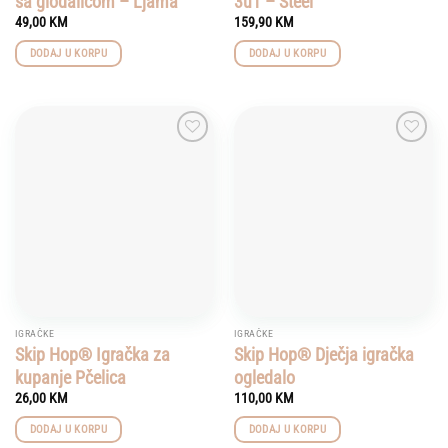
sa glodalicom – Ljama
3u1 – Steel
49,00
KM
159,90
KM
DODAJ U KORPU
DODAJ U KORPU
Add to
Add to
wishlist
wishlist
IGRAČKE
IGRAČKE
Skip Hop® Igračka za
Skip Hop® Dječja igračka
kupanje Pčelica
ogledalo
26,00
KM
110,00
KM
DODAJ U KORPU
DODAJ U KORPU