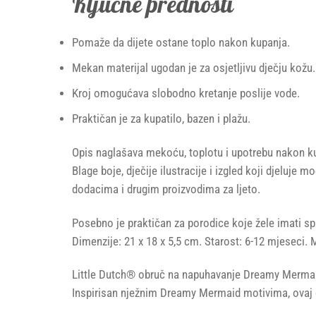
Ključne prednosti
Pomaže da dijete ostane toplo nakon kupanja.
Mekan materijal ugodan je za osjetljivu dječju kožu.
Kroj omogućava slobodno kretanje poslije vode.
Praktičan je za kupatilo, bazen i plažu.
Opis naglašava mekoću, toplotu i upotrebu nakon kupa
Blage boje, dječije ilustracije i izgled koji djelu
dodacima i drugim proizvodima za ljeto.
Posebno je praktičan za porodice koje žele imati spr
Dimenzije: 21 x 18 x 5,5 cm. Starost: 6-12 mjeseci.
Little Dutch® obruč na napuhavanje Dreamy Mermaid j
Inspirisan nježnim Dreamy Mermaid motivima, ovaj o