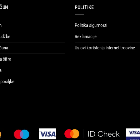
ČUN
POLITIKE
n
Politika sigurnosti
udžbe
Reklamacije
ačuna
Uslovi korištenja internet trgovine
a šifra
a
pošiljke