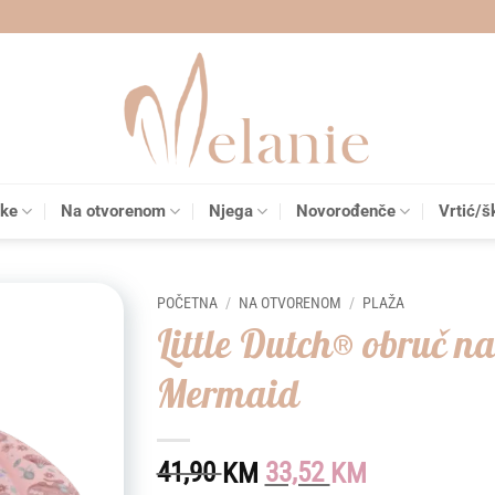
čke
Na otvorenom
Njega
Novorođenče
Vrtić/š
POČETNA
/
NA OTVORENOM
/
PLAŽA
Little Dutch® obruč 
Add to
Mermaid
wishlist
Original
Current
41,90
33,52
KM
KM