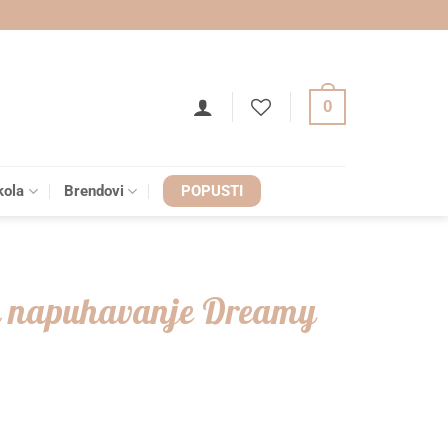
0
kola
Brendovi
POPUSTI
na napuhavanje Dreamy