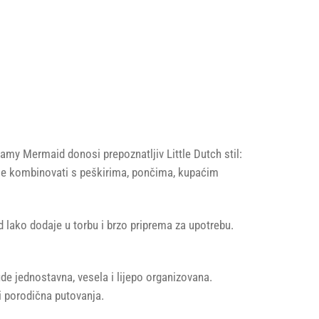
eamy Mermaid donosi prepoznatljiv Little Dutch stil:
e se kombinovati s peškirima, pončima, kupaćim
d lako dodaje u torbu i brzo priprema za upotrebu.
de jednostavna, vesela i lijepo organizovana.
i porodična putovanja.