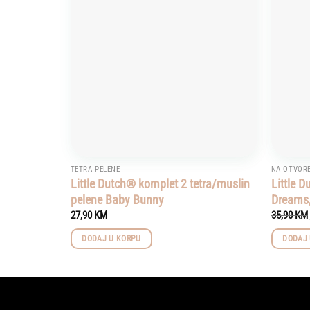
wishlist
TETRA PELENE
NA OTVOR
Little Dutch® komplet 2 tetra/muslin
Little 
pelene Baby Bunny
Dreams,
27,90
KM
35,90
KM
DODAJ U KORPU
DODAJ 