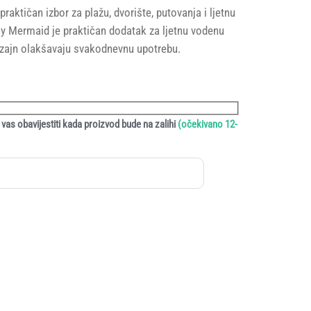
aktičan izbor za plažu, dvorište, putovanja i ljetnu
my Mermaid je praktičan dodatak za ljetnu vodenu
dizajn olakšavaju svakodnevnu upotrebu.
vas obavijestiti kada proizvod bude na zalihi
(očekivano 12-