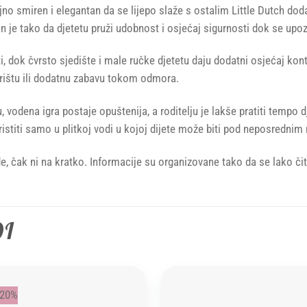
oljno smiren i elegantan da se lijepo slaže s ostalim Little Dutch d
van je tako da djetetu pruži udobnost i osjećaj sigurnosti dok se upo
 dok čvrsto sjedište i male ručke djetetu daju dodatni osjećaj kontr
vorištu ili dodatnu zabavu tokom odmora.
odena igra postaje opuštenija, a roditelju je lakše pratiti tempo dje
istiti samo u plitkoj vodi u kojoj dijete može biti pod neposredni
de, čak ni na kratko. Informacije su organizovane tako da se lako čit
DI
-20%
Add to