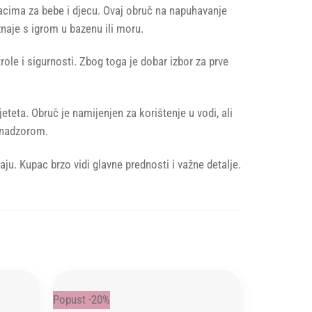
odacima za bebe i djecu. Ovaj obruč na napuhavanje
znaje s igrom u bazenu ili moru.
ole i sigurnosti. Zbog toga je dobar izbor za prve
teta. Obruč je namijenjen za korištenje u vodi, ali
m nadzorom.
aju. Kupac brzo vidi glavne prednosti i važne detalje.
Popust -20%
Add to
Add to