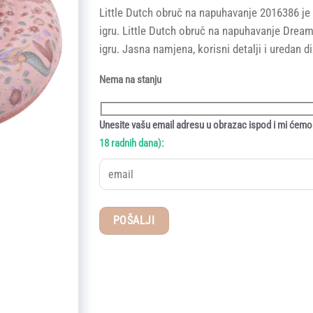
price
price
Little Dutch obruč na napuhavanje 2016386 je pr
was:
is:
igru. Little Dutch obruč na napuhavanje Drea
41,90 KM.
33,52 KM.
igru. Jasna namjena, korisni detalji i uredan 
Nema na stanju
Unesite vašu email adresu u obrazac ispod i mi ćemo 
:
18 radnih dana)