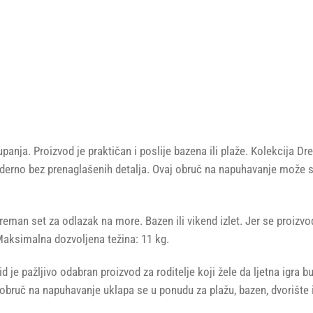
nja. Proizvod je praktičan i poslije bazena ili plaže. Kolekcija Dr
je moderno bez prenaglašenih detalja. Ovaj obruč na napuhavanje mož
eman set za odlazak na more. Bazen ili vikend izlet. Jer se proizvo
 Maksimalna dozvoljena težina: 11 kg.
e pažljivo odabran proizvod za roditelje koji žele da ljetna igra bu
bruč na napuhavanje uklapa se u ponudu za plažu, bazen, dvorište 