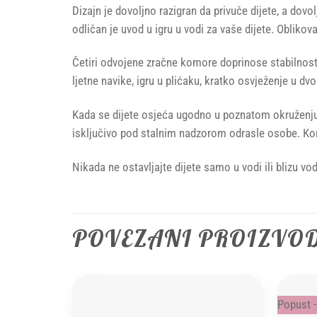
Dizajn je dovoljno razigran da privuče dijete, a dov
odličan je uvod u igru u vodi za vaše dijete. Obliko
Četiri odvojene zračne komore doprinose stabilnosti,
ljetne navike, igru u plićaku, kratko osvježenje u d
Kada se dijete osjeća ugodno u poznatom okruženju, v
isključivo pod stalnim nadzorom odrasle osobe. Kor
Nikada ne ostavljajte dijete samo u vodi ili blizu vo
POVEZANI PROIZVO
Popust 
Add to