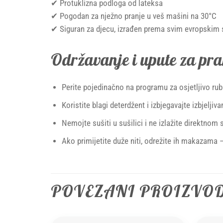
✔ Protuklizna podloga od lateksa
✔ Pogodan za nježno pranje u veš mašini na 30°C
✔ Siguran za djecu, izrađen prema svim evropskim
Održavanje i upute za pra
Perite pojedinačno na programu za osjetljivo rubl
Koristite blagi deterdžent i izbjegavajte izbjeljiva
Nemojte sušiti u sušilici i ne izlažite direktnom 
Ako primijetite duže niti, odrežite ih makazama –
POVEZANI PROIZVO