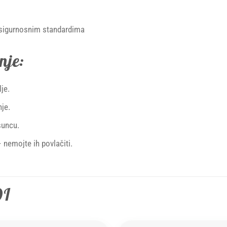
 sigurnosnim standardima
nje:
je.
nje.
suncu.
 nemojte ih povlačiti.
DI