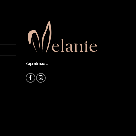
Zaprati nas…