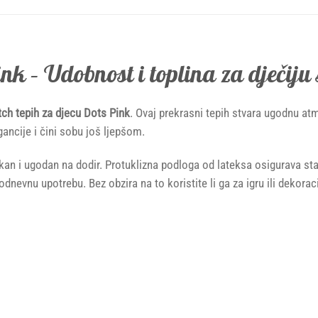
ink – Udobnost i toplina za dječiju
tch tepih za djecu Dots Pink
. Ovaj prekrasni tepih stvara ugodnu at
ancije i čini sobu još ljepšom.
ekan i ugodan na dodir. Protuklizna podloga od lateksa osigurava sta
odnevnu upotrebu. Bez obzira na to koristite li ga za igru ili dekorac