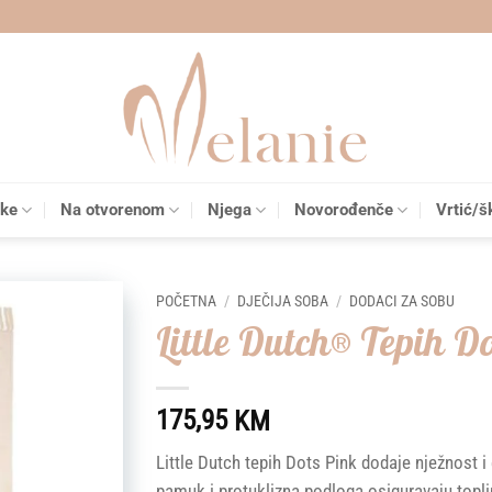
čke
Na otvorenom
Njega
Novorođenče
Vrtić/š
POČETNA
/
DJEČIJA SOBA
/
DODACI ZA SOBU
Little Dutch® Tepih D
Add to
wishlist
175,95
KM
Little Dutch tepih Dots Pink dodaje nježnost i
pamuk i protuklizna podloga osiguravaju toplin