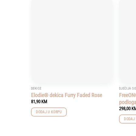
Add to
wishlist
DEKICE
DJEČIJA S
Elodie® dekica Furry Faded Rose
FreeON®
podloga
81,90
KM
298,00
K
DODAJ U KORPU
DODAJ 