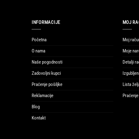
INFORMACIJE
MOJ RA
Početna
Moj raču
O nama
Moje nar
Naše pogodnosti
Detalji r
Zadovoljni kupci
Izgubljen
Praćenje pošiljke
Lista želj
Reklamacije
Praćenje 
Blog
Kontakt