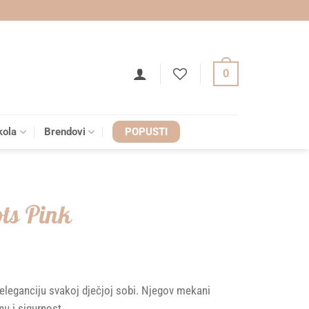
0
kola
Brendovi
POPUSTI
ots Pink
 eleganciju svakoj dječjoj sobi. Njegov mekani
u i sigurnost.