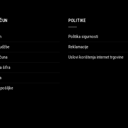
ČUN
POLITIKE
n
Politika sigurnosti
udžbe
Reklamacije
ačuna
Uslovi korištenja internet trgovine
a šifra
a
pošiljke