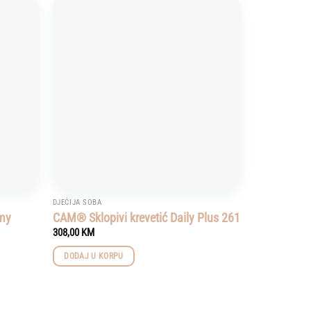
Add to
Add to
wishlist
wishlist
DJEČIJA SOBA
amy
CAM® Sklopivi krevetić Daily Plus 261
308,00
KM
DODAJ U KORPU