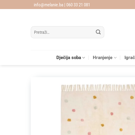
Skip
info@melanie.ba | 060 33 21 081
to
content
Pretraži:
Dječija soba
Hranjenje
Igra