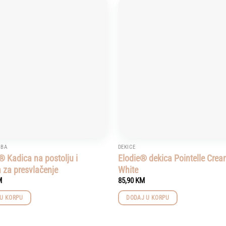
Add to
wishlist
OBA
DEKICE
 Kadica na postolju i
Elodie® dekica Pointelle Cre
 za presvlačenje
White
M
85,90
KM
U KORPU
DODAJ U KORPU