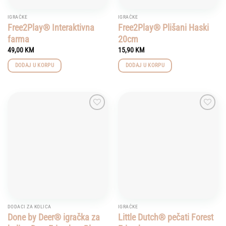
IGRAČKE
IGRAČKE
Free2Play® Interaktivna
Free2Play® Plišani Haski
farma
20cm
49,00
KM
15,90
KM
DODAJ U KORPU
DODAJ U KORPU
Add to
Add to
wishlist
wishlist
DODACI ZA KOLICA
IGRAČKE
Done by Deer® igračka za
Little Dutch® pečati Forest