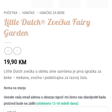
POČETNA
/
IGRAČKE
/
IGRAČKE ZA BEBE
Little Dutch® Zvečka Fairy
Garden
19,90
KM
Little Dutch zvečka u obliku srne savršena je prva igračka za
bebe – mekana, zvučna i podsticajna za razvoj čula.
Nema na stanju
Unesite vašu email adresu u obrazac ispod i mi ćemo vas obavijestiti kada
:
proizvod bude na zalihi
(očekivano 12-18 radnih dana)