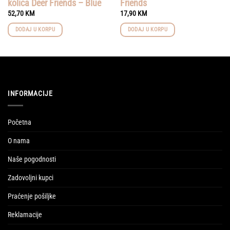
kolica Deer Friends – Blue
Friends
52,70
KM
17,90
KM
DODAJ U KORPU
DODAJ U KORPU
INFORMACIJE
Početna
O nama
Naše pogodnosti
Zadovoljni kupci
Praćenje pošiljke
Reklamacije