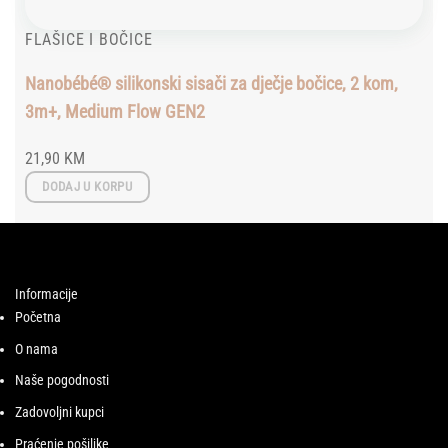
FLAŠICE I BOČICE
Nanobébé® silikonski sisači za dječje bočice, 2 kom,
3m+, Medium Flow GEN2
21,90
KM
DODAJ U KORPU
Informacije
Početna
O nama
Naše pogodnosti
Zadovoljni kupci
Praćenje pošiljke