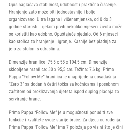
Opis naglašava stabilnost, udobnost i praktično čišćenje.
Hranjenje zato može biti jednostavnije i bolje
organizovano. Ultra lagana i višenamjenska, od 0 do 3
godine starosti: Tijekom prvih nekoliko mjeseci života može
se koristiti kao udobno, Opuštajuće sjedalo. Od 6 mjeseci
kao stolica za hranjenje i igranje. Kasnije bez pladnja za
jelo za stolom s odraslima.
Dimenzije hranilice: 75,5 x 55 x 104,5 cm. Dimenzije
sklopljene hranilice: 30 x 95,5 cm. Težina: 7,6 kg. Prima
Pappa “Follow Me” hranilica je unaprijeđena dosadašnja
“Zero 3” sa dodanih četiri točka sa kočnicama i posebnom
zaštitom od proklizavanja djeteta ispod duplog pladnja za
serviranje hrane.
Prima Pappa “Follow Me” je u mogućnosti ponuditi sve
funkcije i kvalitete svoje starije braće. Za djecu od rođenja.
Prima Pappa “Follow Me” ima 7 položaja po visini što je čini