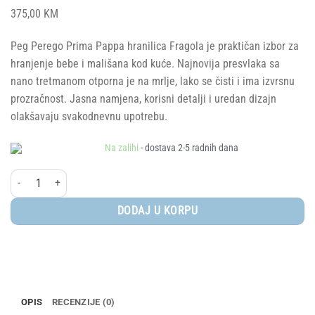
375,00
KM
Peg Perego Prima Pappa hranilica Fragola je praktičan izbor za
hranjenje bebe i mališana kod kuće. Najnovija presvlaka sa
nano tretmanom otporna je na mrlje, lako se čisti i ima izvrsnu
prozračnost. Jasna namjena, korisni detalji i uredan dizajn
olakšavaju svakodnevnu upotrebu.
Na zalihi
- dostava 2-5 radnih dana
Peg Perego® Hranilica Prima Pappa Follow Me, Fragola količina
DODAJ U KORPU
OPIS
RECENZIJE (0)