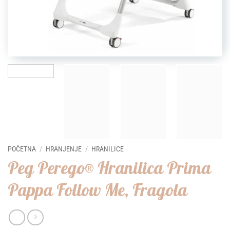
POČETNA
/
HRANJENJE
/
HRANILICE
Peg Perego® Hranilica Prima
Pappa Follow Me, Fragola