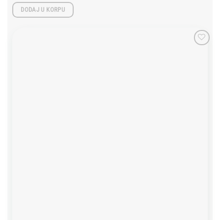
DODAJ U KORPU
Add to
wishlist