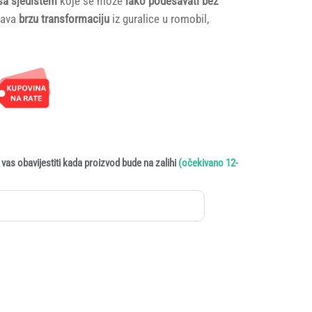
 sa sjedištem
koje se može
lako podešavati bez
ćava
brzu transformaciju
iz guralice u romobil,
vas obavijestiti kada proizvod bude na zalihi
(očekivano 12-