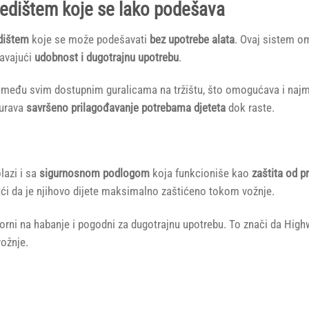
sjedištem koje se lako podešava
edištem
koje se može podešavati
bez upotrebe alata
. Ovaj sistem o
ravajući
udobnost i dugotrajnu upotrebu
.
među svim dostupnim guralicama na tržištu, što omogućava i najman
gurava
savršeno prilagođavanje potrebama djeteta
dok raste.
lazi i sa
sigurnosnom podlogom
koja funkcioniše kao
zaštita od p
ući da je njihovo dijete maksimalno zaštićeno tokom vožnje.
porni na habanje i pogodni za dugotrajnu upotrebu. To znači da High
vožnje.