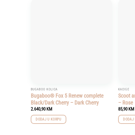
Add to
wishlist
BUGABOO KOLICA
KACIGE
Bugaboo® Fox 5 Renew complete
Scoot a
Black/Dark Cherry – Dark Cherry
– Rose
2.640,90
KM
85,90
KM
DODAJ U KORPU
DODAJ 