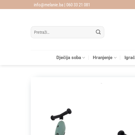
Skip
info@melanie.ba | 060 33 21 081
to
content
Pretraži:
Dječija soba
Hranjenje
Igra