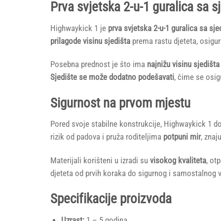
Prva svjetska 2-u-1 guralica sa 
Highwaykick 1 je
prva svjetska 2-u-1 guralica sa sj
prilagode visinu sjedišta
prema rastu djeteta, osigu
Posebna prednost je što ima
najnižu visinu sjedišta
Sjedište se može dodatno podešavati
, čime se osi
Sigurnost na prvom mjestu
Pored svoje stabilne konstrukcije, Highwaykick 1 do
rizik od padova i pruža roditeljima
potpuni mir
, znaj
Materijali korišteni u izradi su
visokog kvaliteta
, ot
djeteta od prvih koraka do sigurnog i samostalnog 
Specifikacije proizvoda
Uzrast:
1 – 5 godina