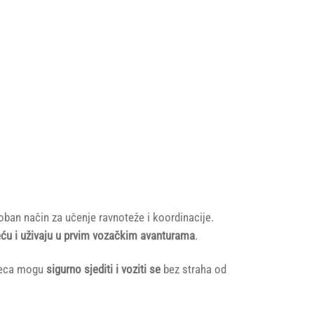
udoban način za učenje ravnoteže i koordinacije.
ću i uživaju u prvim vozačkim avanturama
.
djeca mogu
sigurno sjediti i voziti se
bez straha od