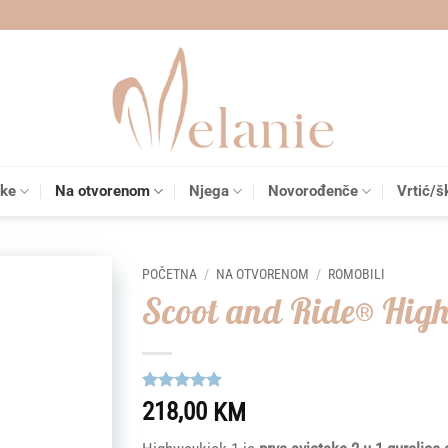
čke
Na otvorenom
Njega
Novorođenče
Vrtić/š
POČETNA
/
NA OTVORENOM
/
ROMOBILI
Scoot and Ride® High
Add to
wishlist
Korisnička
1
218,00
KM
ocjena:
5
od ukupno