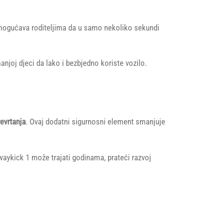
mogućava roditeljima da u samo nekoliko sekundi
joj djeci da lako i bezbjedno koriste vozilo.
revrtanja
. Ovaj dodatni sigurnosni element smanjuje
waykick 1 može trajati godinama, prateći razvoj