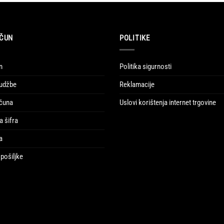
ČUN
POLITIKE
n
Politika sigurnosti
udžbe
Reklamacije
ačuna
Uslovi korištenja internet trgovine
a šifra
a
pošiljke