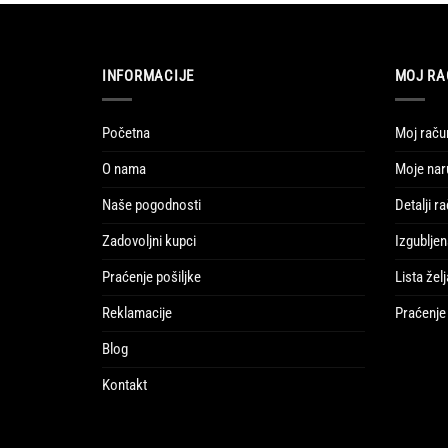
INFORMACIJE
MOJ RA
Početna
Moj raču
O nama
Moje nar
Naše pogodnosti
Detalji r
Zadovoljni kupci
Izgubljen
Praćenje pošiljke
Lista želj
Reklamacije
Praćenje 
Blog
Kontakt