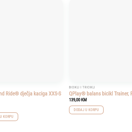
Add to
wishlist
BICIKLI I TRICIKLI
nd Ride® dječja kaciga XXS-S
QPlay® balans bicikl Trainer, 
139,00
KM
DODAJ U KORPU
U KORPU