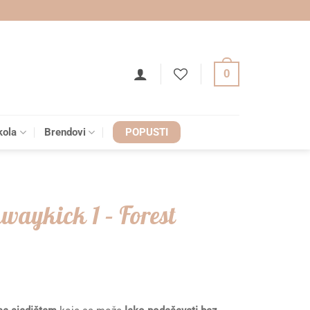
0
kola
Brendovi
POPUSTI
waykick 1 – Forest