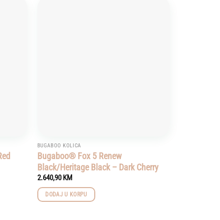
Add to
Add to
wishlist
wishlist
BUGABOO KOLICA
Red
Bugaboo® Fox 5 Renew
Black/Heritage Black – Dark Cherry
2.640,90
KM
DODAJ U KORPU