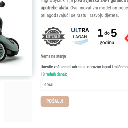
Highwaykick 1 je
prva svjetska 2-u-1 guralica
5 (
korisnika)
upotrebe alata
. Ovaj inovativni model omogu
prilagođavajući se rastu i razvoju djeteta.
Nema na stanju
Unesite vašu email adresu u obrazac ispod i mi ćemo 
:
18 radnih dana)