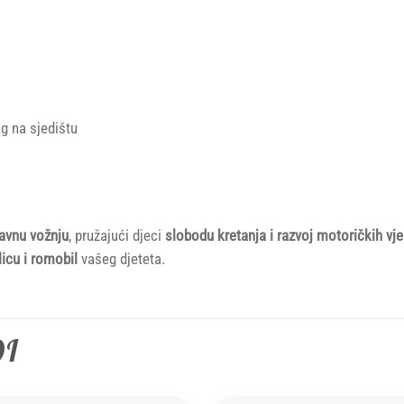
kg na sjedištu
bavnu vožnju
, pružajući djeci
slobodu kretanja i razvoj motoričkih vje
licu i romobil
vašeg djeteta.
DI