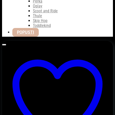
Perka
Qplay
Scoot and Ride
Thule
Skip Hop
Toddlekind
POPUSTI