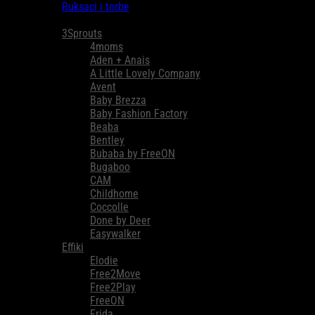
Ruksaci i torbe
Brendovi
3Sprouts
4moms
Aden + Anais
A Little Lovely Company
Avent
Baby Brezza
Baby Fashion Factory
Beaba
Bentley
Bubaba by FreeON
Bugaboo
CAM
Childhome
Coccolle
Done by Deer
Easywalker
Effiki
Elodie
Free2Move
Free2Play
FreeON
Frida