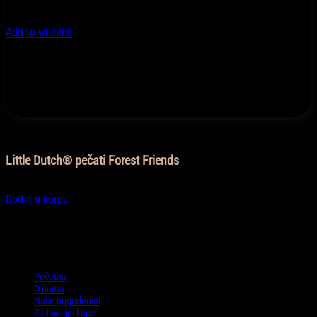
Add to wishlist
Igračke
Little Dutch® pečati Forest Friends
17,90
KM
Dodaj u korpu
Informacije
Početna
O nama
Naše pogodnosti
Zadovoljni kupci