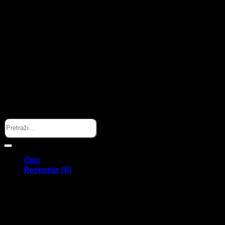
Search
Opis
Recenzije (0)
Skip Hop igračka zvečka Pčela je praktičan proizvod za svaki dan.
Namijenjena je igri, mašti i razvoju motorike. Promišljeni detalji
potiču radoznalost i istraživanje. Dijete kroz igru vježba pokrete i
pažnju. Dobar je izbor za kuću, kolica ili putovanje.