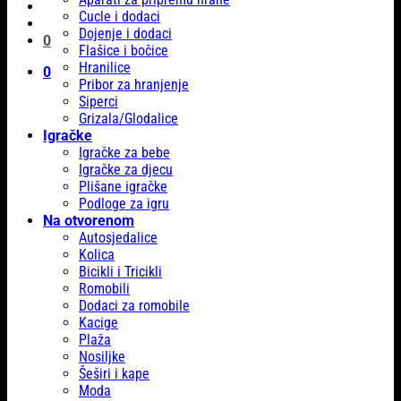
Cucle i dodaci
Dojenje i dodaci
0
Flašice i bočice
Hranilice
0
Pribor za hranjenje
Siperci
Grizala/Glodalice
Igračke
Igračke za bebe
Igračke za djecu
Plišane igračke
Podloge za igru
Na otvorenom
Autosjedalice
Kolica
Bicikli i Tricikli
Romobili
Dodaci za romobile
Kacige
Plaža
Nosiljke
Šeširi i kape
Moda