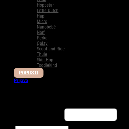
Hoppstar
Little Dutch
Hapi
Micro
Nanobébé
Naïf
Perka
Qplay
Scoot and Ride
Thule
Skip Hop
Toddlekind
POPUSTI
Prijava
Prijava
Obavezno
Korisničko ime ili email adresa
*
Obavezno
Šifra
*