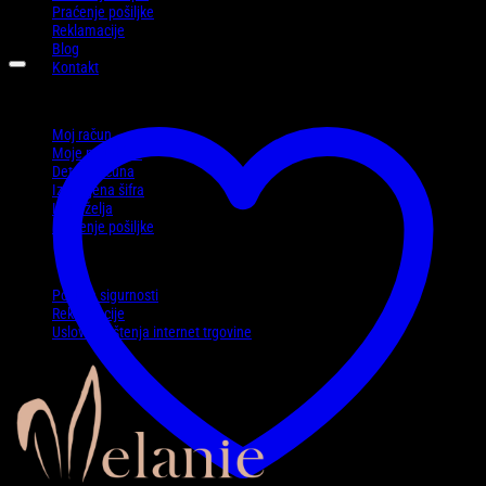
Praćenje pošiljke
Reklamacije
Blog
Kontakt
Moj račun
Moj račun
Moje narudžbe
Detalji računa
Izgubljena šifra
Lista želja
Praćenje pošiljke
Politike
Politika sigurnosti
Reklamacije
Uslovi korištenja internet trgovine