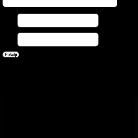
Naziv
*
Email
*
Povezani proizvodi