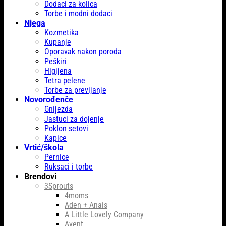
Dodaci za kolica
Torbe i modni dodaci
Njega
Kozmetika
Kupanje
Oporavak nakon poroda
Peškiri
Higijena
Tetra pelene
Torbe za previjanje
Novorođenče
Gnijezda
Jastuci za dojenje
Poklon setovi
Kapice
Vrtić/škola
Pernice
Ruksaci i torbe
Brendovi
3Sprouts
4moms
Aden + Anais
A Little Lovely Company
Avent