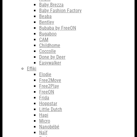
Baby Brezza
Baby Fashion Factory
Beaba
Bentley
Bubaba by FreeON
Bugaboo
CAM
Childhome
Coccolle
Done by Deer
Easywalker
Effiki
Elodie
Free2Move
Free2Play
FreeON
Frida
Hoppstar
Little Dutch
Hapi
Micro
Nanobébé
Naïf