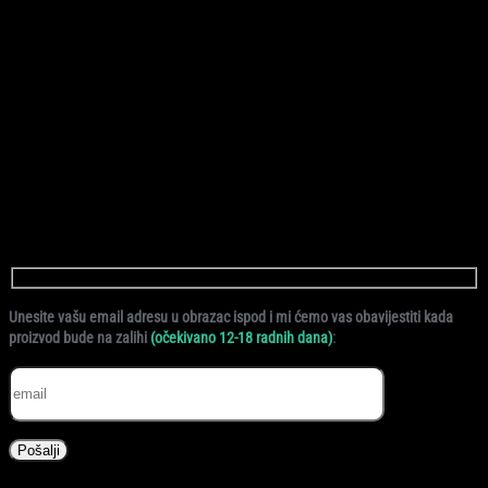
29,90
KM
Skip Hop igračka zvečka Pčela je praktičan proizvod za svaki dan.
Dimenzije 16.5 x 8.9 x 12.1 cm. Promišljeni detalji olakšavaju
svakodnevnu upotrebu.
Nema na stanju
Unesite vašu email adresu u obrazac ispod i mi ćemo vas obavijestiti kada
:
proizvod bude na zalihi
(očekivano 12-18 radnih dana)