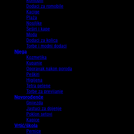
Romobili
Dodaci za romobile
Kacige
Plaža
Nosiljke
Šeširi i kape
Moda
Dodaci za kolica
Torbe i modni dodaci
Njega
Kozmetika
Kupanje
Oporavak nakon poroda
Peškiri
Higijena
Tetra pelene
Torbe za previjanje
Novorođenče
Gnijezda
Jastuci za dojenje
Poklon setovi
Kapice
Vrtić/škola
Pernice