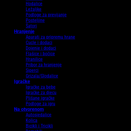
Hodalice
Ležaljke
Podloge za previjanje
Posteljine
Šatori
Hranjenje
Aparati za pripremu hrane
Cucle i dodaci
Dojenje i dodaci
Flašice i bočice
Hranilice
Pribor za hranjenje
Siperci
Grizala/Glodalice
Igračke
Igračke za bebe
Igračke za djecu
Plišane igračke
Podloge za igru
Na otvorenom
Autosjedalice
Kolica
Bicikli i Tricikli