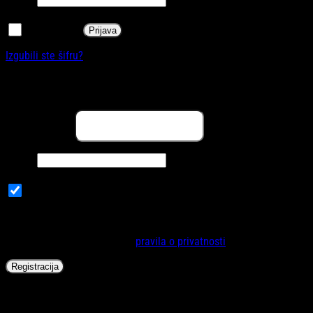
Zapamti me
Prijava
Izgubili ste šifru?
Registracija
Obavezno
Email adresa
*
Obavezno
Šifra
*
Subscribe to our newsletter
Vaši lični podaci će se koristiti za poboljšanje korisničkog iskustva
na internet stranici, za upravljanje pristupa vašem računu i za
druge svrhe opisane u našoj
pravila o privatnosti
.
Registracija