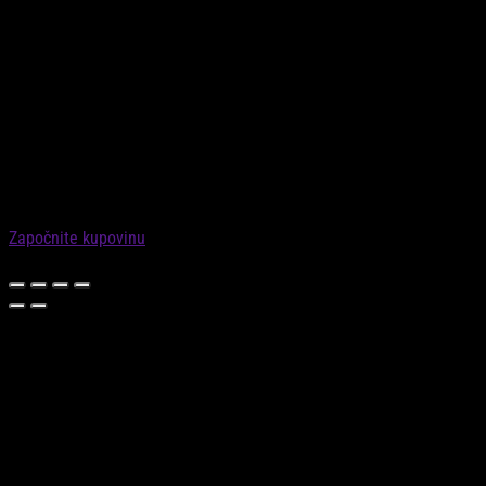
Skip Hop® igračka zvečka Pčela
Nema na stanju
✕
KORPA
Vaša košarica je prazna
Započnite s kupovinom!
Započnite kupovinu
0