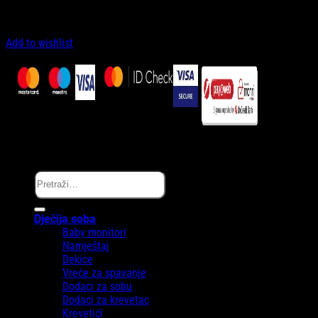
Zaprati nas…
Add to wishlist
Copyright © Melanie.ba 2025
Pretraži:
Dječija soba
Baby monitori
Namještaj
Dekice
Vreće za spavanje
Dodaci za sobu
Dodaci za krevetac
Krevetići