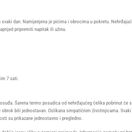
 svaki dan. Namijenjena je pićima i obrocima u pokretu. Nehrđajuć
aprijed pripremiti napitak ili užinu.
im 7 sati.
ci posuđa. Šarena termo posudica od nehrđajućeg čelika pobrinut će 
 će obrok biti jednostavan. Oslikana simpatičnim životinjicama. Svaki
osti su prikazane jednostavno i pregledno.