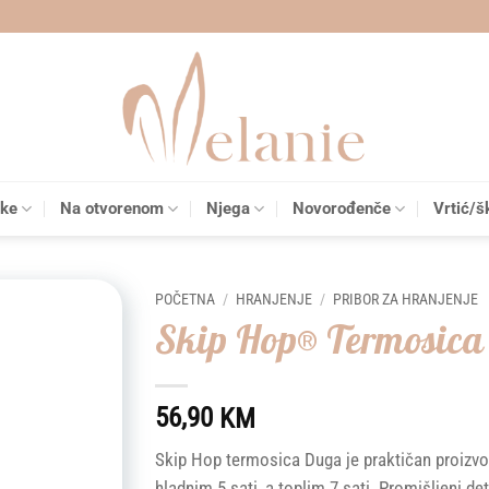
čke
Na otvorenom
Njega
Novorođenče
Vrtić/š
POČETNA
/
HRANJENJE
/
PRIBOR ZA HRANJENJE
Skip Hop® Termosica
Add to
wishlist
56,90
KM
Skip Hop termosica Duga je praktičan proizvod
hladnim 5 sati, a toplim 7 sati. Promišljeni d