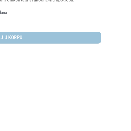
dana
J U KORPU