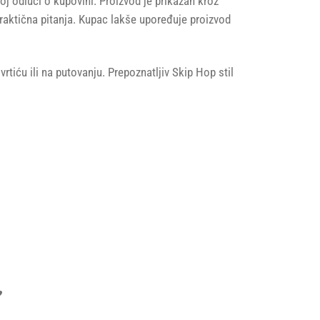
j odluci o kupovini. Proizvod je prikazan kroz
praktična pitanja. Kupac lakše upoređuje proizvod
rtiću ili na putovanju. Prepoznatljiv Skip Hop stil
”