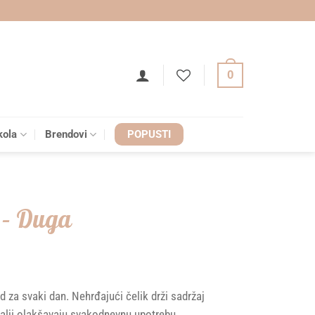
0
kola
Brendovi
POPUSTI
 – Duga
 za svaki dan. Nehrđajući čelik drži sadržaj
etalji olakšavaju svakodnevnu upotrebu.