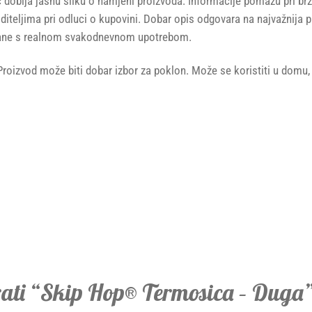
dobija jasnu sliku o namjeni proizvoda. Informacije pomažu pri brzo
oditeljima pri odluci o kupovini. Dobar opis odgovara na najvažnija 
ezane s realnom svakodnevnom upotrebom.
Proizvod može biti dobar izbor za poklon. Može se koristiti u domu, v
zirati “Skip Hop® Termosica – Duga