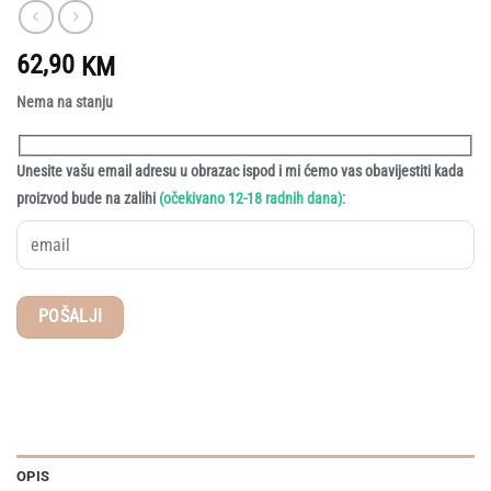
62,90
KM
Nema na stanju
Unesite vašu email adresu u obrazac ispod i mi ćemo vas obavijestiti kada
:
proizvod bude na zalihi
(očekivano 12-18 radnih dana)
OPIS