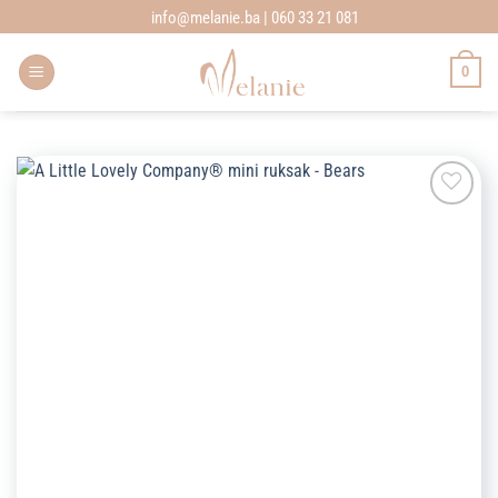
Skip
info@melanie.ba | 060 33 21 081
to
content
0
Add to
wishlist