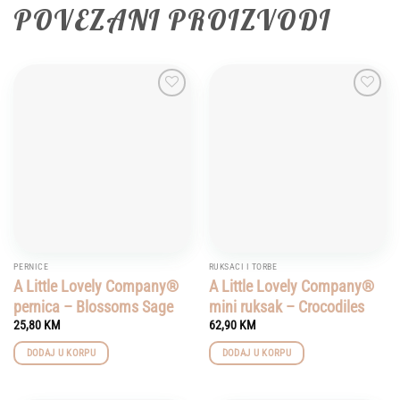
POVEZANI PROIZVODI
Add to
Add to
wishlist
wishlist
PERNICE
RUKSACI I TORBE
A Little Lovely Company®
A Little Lovely Company®
pernica – Blossoms Sage
mini ruksak – Crocodiles
25,80
KM
62,90
KM
DODAJ U KORPU
DODAJ U KORPU