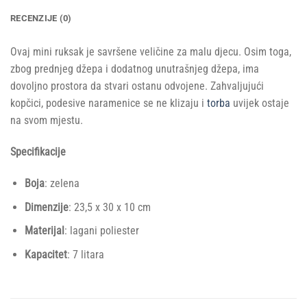
RECENZIJE (0)
Ovaj mini ruksak je savršene veličine za malu djecu. Osim toga,
zbog prednjeg džepa i dodatnog unutrašnjeg džepa, ima
dovoljno prostora da stvari ostanu odvojene. Zahvaljujući
kopčici, podesive naramenice se ne klizaju i
torba
uvijek ostaje
na svom mjestu.
Specifikacije
Boja
: zelena
Dimenzije
: 23,5 x 30 x 10 cm
Materijal
: lagani poliester
Kapacitet
: 7 litara