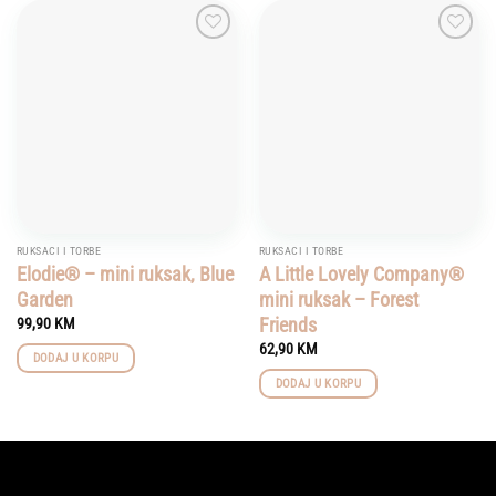
Add to
Add to
wishlist
wishlist
RUKSACI I TORBE
RUKSACI I TORBE
Elodie® – mini ruksak, Blue
A Little Lovely Company®
Garden
mini ruksak – Forest
Friends
99,90
KM
62,90
KM
DODAJ U KORPU
DODAJ U KORPU