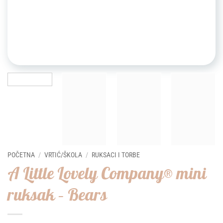
POČETNA
/
VRTIĆ/ŠKOLA
/
RUKSACI I TORBE
A Little Lovely Company® mini
ruksak – Bears