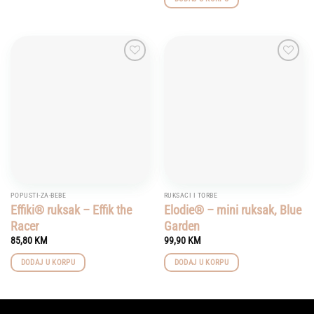
Add to
Add to
wishlist
wishlist
POPUSTI-ZA-BEBE
RUKSACI I TORBE
Effiki® ruksak – Effik the
Elodie® – mini ruksak, Blue
Racer
Garden
85,80
KM
99,90
KM
DODAJ U KORPU
DODAJ U KORPU