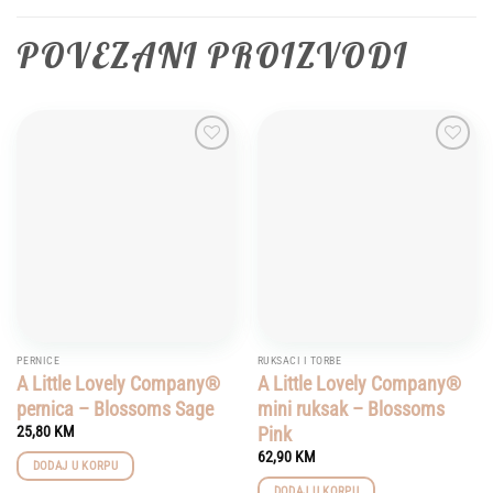
POVEZANI PROIZVODI
Add to
Add to
wishlist
wishlist
PERNICE
RUKSACI I TORBE
A Little Lovely Company®
A Little Lovely Company®
pernica – Blossoms Sage
mini ruksak – Blossoms
Pink
25,80
KM
62,90
KM
DODAJ U KORPU
DODAJ U KORPU