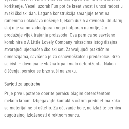
korištenje. Veseli uzorak Fun potiče kreativnost i unosi radost u
svaki školski dan. Lagana konstrukcija smanjuje teret na
ramenima i olakšava nošenje tijekom dužih aktivnosti. Unutarnji
sloj nije samo vodootporan nego i otporan na mrlje, što
produžuje vijek trajanja proizvoda. Ova pernica se savršeno
kombinira s A Little Lovely Company ruksacima istog dizajna,
stvarajući ujednačen školski set. Zahvaljujući praktičnim
dimenzijama, savršena je za osnovnoškolce i predškolce. Brzo
se čisti – dovoljna je vlažna krpa i malo deterdženta. Nakon
čišćenja, pernica se brzo suši na zraku.
Savjeti za upotrebu
Prije prve upotrebe operite pernicu blagim deterdžentom i
mekom krpom. Izbjegavajte kontakt s oštrim predmetima kako
se materijal ne bi oštetio. Za očuvanje boje, ne izlažite pernicu
dugotrajnoj izloženosti direktnom suncu.