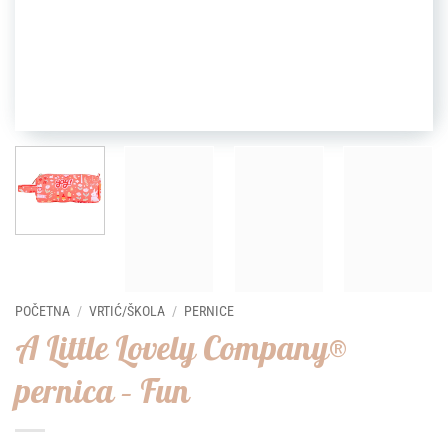
POČETNA
/
VRTIĆ/ŠKOLA
/
PERNICE
A Little Lovely Company®
pernica – Fun