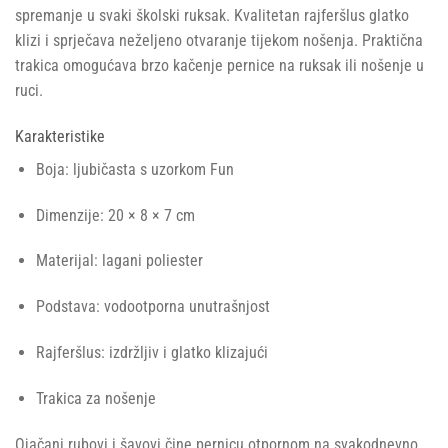
spremanje u svaki školski ruksak. Kvalitetan rajferšlus glatko
klizi i sprječava neželjeno otvaranje tijekom nošenja. Praktična
trakica omogućava brzo kačenje pernice na ruksak ili nošenje u
ruci.
Karakteristike
Boja: ljubičasta s uzorkom Fun
Dimenzije: 20 × 8 × 7 cm
Materijal: lagani poliester
Podstava: vodootporna unutrašnjost
Rajferšlus: izdržljiv i glatko klizajući
Trakica za nošenje
Ojačani rubovi i šavovi čine pernicu otpornom na svakodnevno