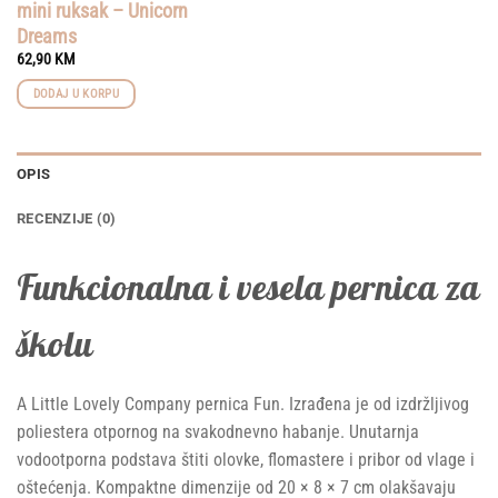
mini ruksak – Unicorn
Dreams
62,90
KM
DODAJ U KORPU
OPIS
RECENZIJE (0)
Funkcionalna i vesela pernica za
školu
A Little Lovely Company pernica Fun. Izrađena je od izdržljivog
poliestera otpornog na svakodnevno habanje. Unutarnja
vodootporna podstava štiti olovke, flomastere i pribor od vlage i
oštećenja. Kompaktne dimenzije od 20 × 8 × 7 cm olakšavaju