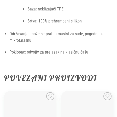
Baza: neklizajući TPE
Brtva: 100% prehrambeni silikon
Održavanje: može se prati u mašini za suđe, pogodna za
mikrotalasnu
Poklopac: odvojiv za prelazak na klasičnu čašu
POVEZANI PROIZVODI
Add to
Add to
wishlist
wishlist