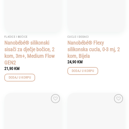
FLAŠICE I BOČICE
CUCLE I DODACI
Nanobébé® silikonski
Nanobébé® Flexy
sisači za dječje bočice, 2
silikonska cucla, 0-3 mj, 2
kom, 3m+, Medium Flow
kom, Bijela
GEN2
24,90
KM
21,90
KM
DODAJ U KORPU
DODAJ U KORPU
Add to
Add to
wishlist
wishlist