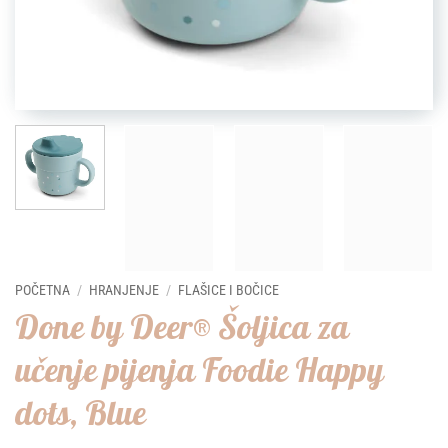
POČETNA
/
HRANJENJE
/
FLAŠICE I BOČICE
Done by Deer® Šoljica za
učenje pijenja Foodie Happy
dots, Blue