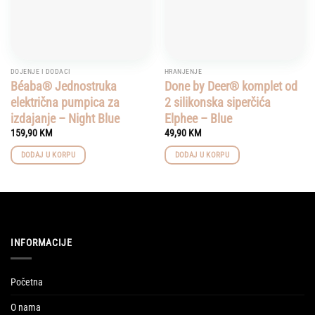
DOJENJE I DODACI
HRANJENJE
Béaba® Jednostruka
Done by Deer® komplet od
električna pumpica za
2 silikonska siperčića
izdajanje – Night Blue
Elphee – Blue
159,90
KM
49,90
KM
DODAJ U KORPU
DODAJ U KORPU
INFORMACIJE
Početna
O nama