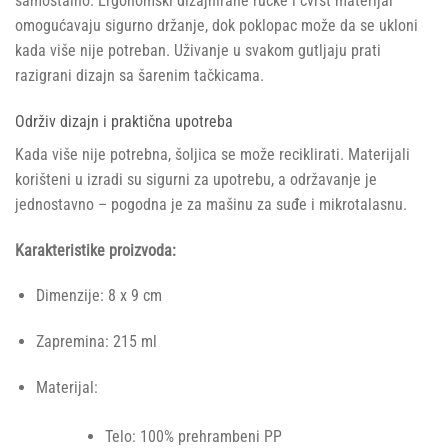
samostalno. Ergonomski dizajnirane ručke i čvrst materijal
omogućavaju sigurno držanje, dok poklopac može da se ukloni
kada više nije potreban. Uživanje u svakom gutljaju prati
razigrani dizajn sa šarenim tačkicama.
Održiv dizajn i praktična upotreba
Kada više nije potrebna, šoljica se može reciklirati. Materijali
korišteni u izradi su sigurni za upotrebu, a održavanje je
jednostavno – pogodna je za mašinu za suđe i mikrotalasnu.
Karakteristike proizvoda:
Dimenzije: 8 x 9 cm
Zapremina: 215 ml
Materijal:
Telo: 100% prehrambeni PP