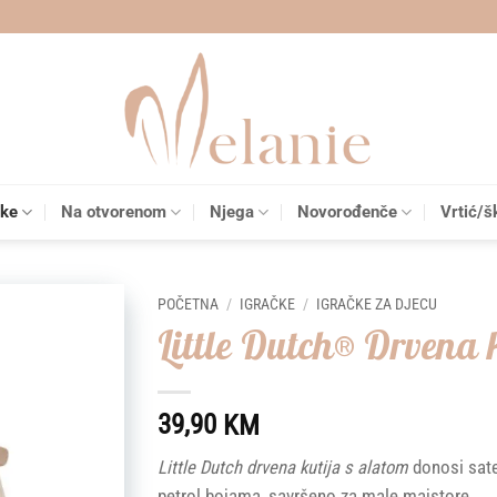
čke
Na otvorenom
Njega
Novorođenče
Vrtić/š
POČETNA
/
IGRAČKE
/
IGRAČKE ZA DJECU
Little Dutch® Drvena 
Add to
wishlist
39,90
KM
Little Dutch drvena kutija s alatom
donosi sate 
petrol bojama, savršeno za male majstore.