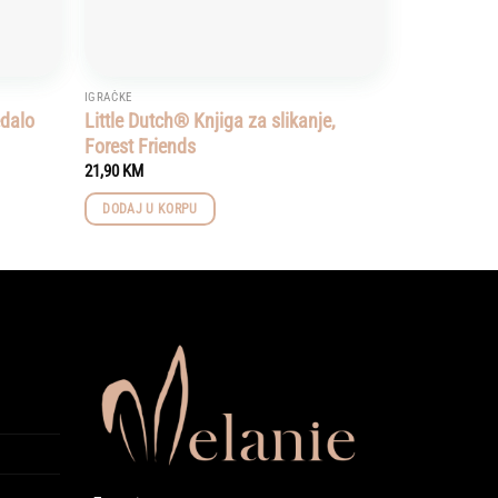
IGRAČKE
edalo
Little Dutch® Knjiga za slikanje,
Forest Friends
21,90
KM
DODAJ U KORPU