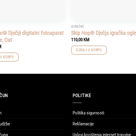
IGRAČKE
® Dječiji digitalni fotoaparat
Skip Hop® Dječja igračka ogl
e, Oat
110,00
KM
M
DODAJ U KORPU
U KORPU
ČUN
POLITIKE
n
Politika sigurnosti
udžbe
Reklamacije
ačuna
Uslovi korištenja internet trgovine