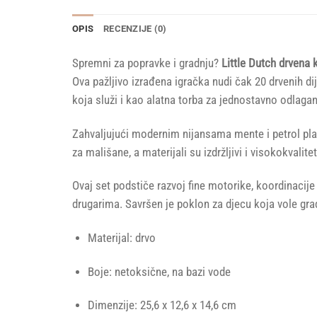
OPIS
RECENZIJE (0)
Spremni za popravke i gradnju?
Little Dutch drvena 
Ova pažljivo izrađena igračka nudi čak 20 drvenih dij
koja služi i kao alatna torba za jednostavno odlagan
Zahvaljujući modernim nijansama mente i petrol pla
za mališane, a materijali su izdržljivi i visokokvalit
Ovaj set podstiče razvoj fine motorike, koordinacije 
drugarima. Savršen je poklon za djecu koja vole gradit
Materijal: drvo
Boje: netoksične, na bazi vode
Dimenzije: 25,6 x 12,6 x 14,6 cm