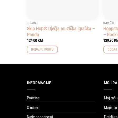
IGRAČKE
IGRAČKE
Skip Hop® Dječja muzička igračka –
Hoppstar
Panda
– Rooki
124,00
KM
139,90
K
DODAJ U KORPU
DODAJ 
INFORMACIJE
MOJ RA
Početna
Moj raču
O nama
Moje nar
Naše pogodnosti
Detalji r