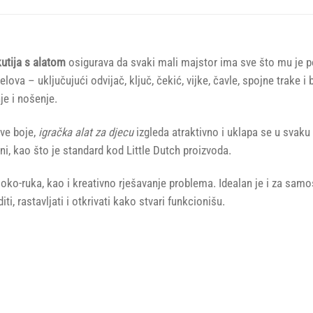
kutija s alatom
osigurava da svaki mali majstor ima sve što mu je po
elova – uključujući odvijač, ključ, čekić, vijke, čavle, spojne trake
je i nošenje.
ve boje,
igračka alat za djecu
izgleda atraktivno i uklapa se u svaku
etni, kao što je standard kod Little Dutch proizvoda.
oko-ruka, kao i kreativno rješavanje problema. Idealan je i za samost
i, rastavljati i otkrivati kako stvari funkcionišu.