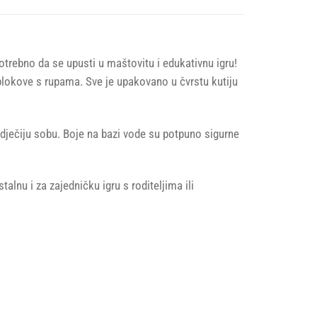
trebno da se upusti u maštovitu i edukativnu igru!
 i blokove s rupama. Sve je upakovano u čvrstu kutiju
 dječiju sobu. Boje na bazi vode su potpuno sigurne
alnu i za zajedničku igru s roditeljima ili