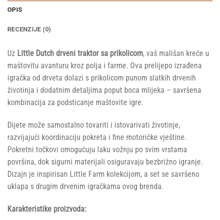
OPIS
RECENZIJE (0)
Uz
Little Dutch drveni traktor sa prikolicom
, vaš mališan kreće u
maštovitu avanturu kroz polja i farme. Ova prelijepo izrađena
igračka od drveta dolazi s prikolicom punom slatkih drvenih
životinja i dodatnim detaljima poput boca mlijeka – savršena
kombinacija za podsticanje maštovite igre.
Dijete može samostalno tovariti i istovarivati životinje,
razvijajući koordinaciju pokreta i fine motoričke vještine.
Pokretni točkovi omogućuju laku vožnju po svim vrstama
površina, dok sigurni materijali osiguravaju bezbrižno igranje.
Dizajn je inspirisan Little Farm kolekcijom, a set se savršeno
uklapa s drugim drvenim igračkama ovog brenda.
Karakteristike proizvoda: