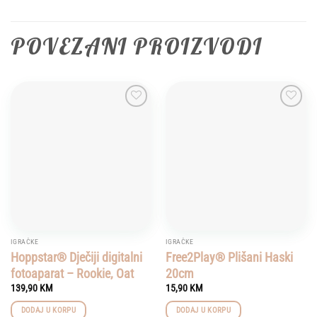
POVEZANI PROIZVODI
Add to
Add to
wishlist
wishlist
IGRAČKE
IGRAČKE
Hoppstar® Dječiji digitalni
Free2Play® Plišani Haski
fotoaparat – Rookie, Oat
20cm
139,90
KM
15,90
KM
DODAJ U KORPU
DODAJ U KORPU