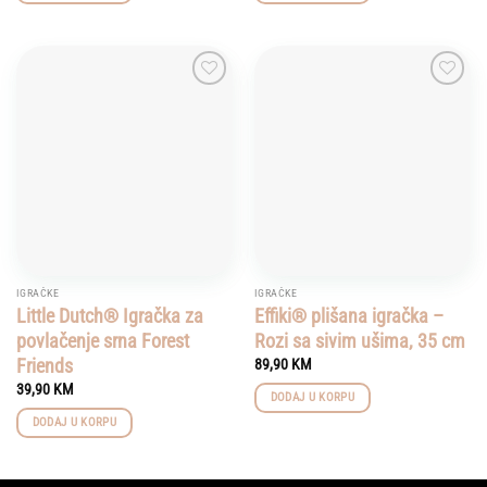
Add to
Add to
wishlist
wishlist
IGRAČKE
IGRAČKE
Little Dutch® Igračka za
Effiki® plišana igračka –
povlačenje srna Forest
Rozi sa sivim ušima, 35 cm
Friends
89,90
KM
39,90
KM
DODAJ U KORPU
DODAJ U KORPU