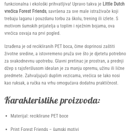
funkcionalna i ekološki prihvatljiva! Upravo takva je
Little Dutch
vrećica Forest Friends
, savršena za sve male istraživače koji
trebaju laganu i pouzdanu torbu za školu, trening ili izlete. S
motivom šumskih prijatelja u toplim i nježnim bojama, ova
vrećica osvaja na prvi pogled.
Izrađena je od recikliranih PET boca, čime doprinosi zaštiti
životne sredine, a istovremeno pruža sve što je djetetu potrebno
za svakodnevnu upotrebu. Glavni pretinac je prostran, a prednji
džep s rajsferšlusom idealan je za manju opremu, užinu ili lične
predmete. Zahvaljujući duplim vezicama, vrećica se lako nosi
kao ruksak, a ručka na vrhu omogućava dodatnu praktičnost.
Karakteristike proizvoda:
Materijal: reciklirane PET boce
Print Forest Friends – šumski motivi