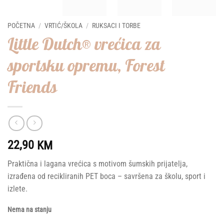
POČETNA
/
VRTIĆ/ŠKOLA
/
RUKSACI I TORBE
Little Dutch® vrećica za
sportsku opremu, Forest
Friends
22,90
KM
Praktična i lagana vrećica s motivom šumskih prijatelja,
izrađena od recikliranih PET boca – savršena za školu, sport i
izlete.
Nema na stanju