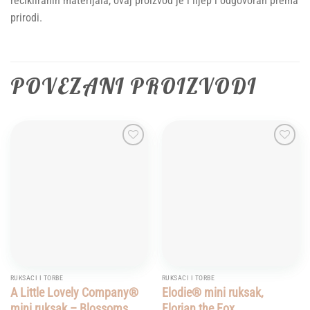
recikliranih materijala, ovaj proizvod je i lijep i odgovoran prema
prirodi.
POVEZANI PROIZVODI
Add to
Add to
wishlist
wishlist
RUKSACI I TORBE
RUKSACI I TORBE
A Little Lovely Company®
Elodie® mini ruksak,
mini ruksak – Blossoms
Florian the Fox