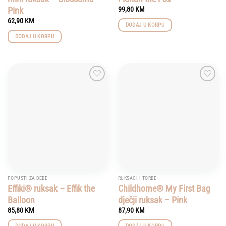
Pink
99,80
KM
62,90
KM
DODAJ U KORPU
DODAJ U KORPU
Add to
Add to
wishlist
wishlist
POPUSTI-ZA-BEBE
RUKSACI I TORBE
Effiki® ruksak – Effik the
Childhome® My First Bag
Balloon
dječji ruksak – Pink
85,80
KM
87,90
KM