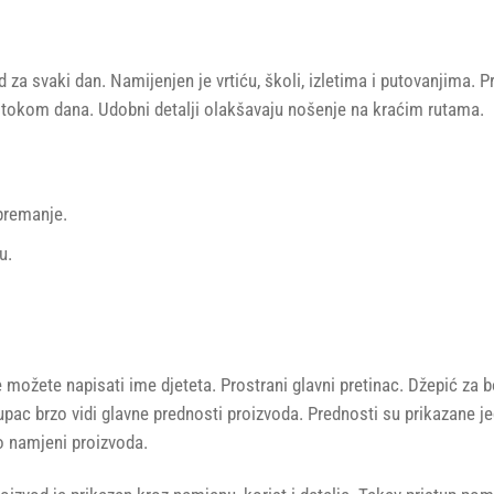
d za svaki dan. Namijenjen je vrtiću, školi, izletima i putovanjima.
e tokom dana. Udobni detalji olakšavaju nošenje na kraćim rutama.
premanje.
u.
e možete napisati ime djeteta. Prostrani glavni pretinac. Džepić za 
 kupac brzo vidi glavne prednosti proizvoda. Prednosti su prikazane
 o namjeni proizvoda.