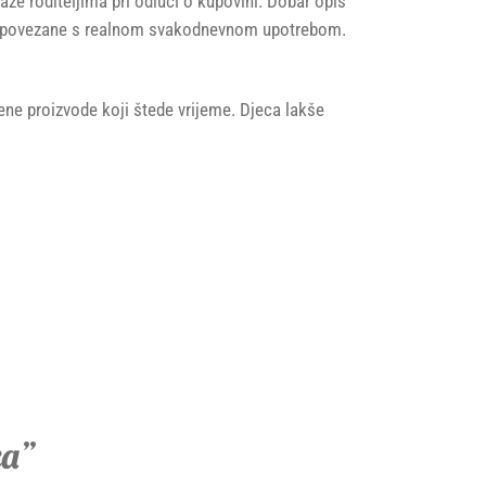
aže roditeljima pri odluci o kupovini. Dobar opis
aju povezane s realnom svakodnevnom upotrebom.
ijene proizvode koji štede vrijeme. Djeca lakše
ca”