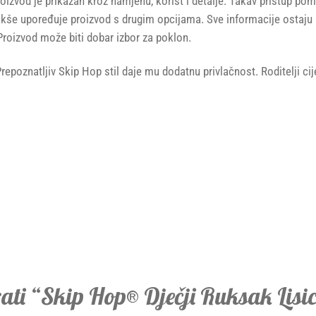
oizvod je prikazan kroz namjenu, korist i detalje. Takav pristup pom
 lakše upoređuje proizvod s drugim opcijama. Sve informacije ost
Proizvod može biti dobar izbor za poklon.
 Prepoznatljiv Skip Hop stil daje mu dodatnu privlačnost. Roditelji c
irati “Skip Hop® Dječji Ruksak Lisi