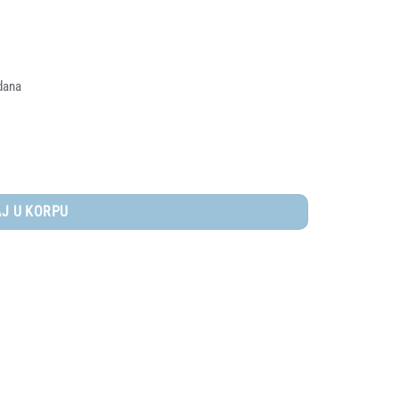
dana
J U KORPU