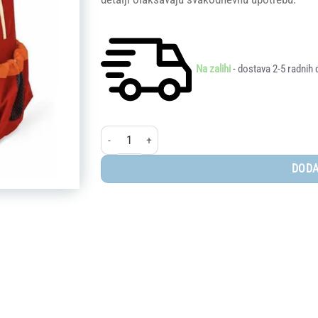
Na zalihi
- dostava 2-5 radnih 
Skip Hop® Dječji Ruksak Lisica količina
DODA