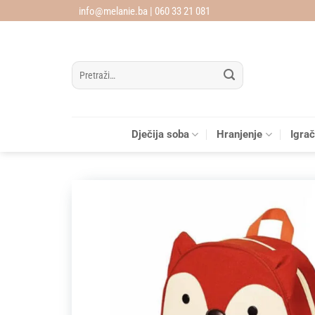
Skip
info@melanie.ba | 060 33 21 081
to
content
Pretraži:
Dječija soba
Hranjenje
Igra