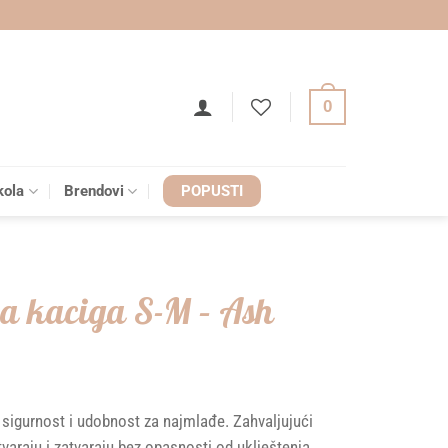
0
kola
Brendovi
POPUSTI
ja kaciga S-M – Ash
igurnost i udobnost za najmlađe. Zahvaljujući
varaju i zatvaraju bez opasnosti od uklještenja