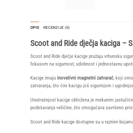
OPIS
RECENZIJE (0)
Scoot and Ride dječja kaciga – S
Scoot and Ride dječje kacige pružaju vrhunsku sigurn
fokusom na sigurnost, udobnost i jednostavnu upot
Kacige imaju
inovativni magnetni zatvarač
, koji om
zatvaranja, što čini kacigu još sigurnijom i ugodnij
Unutrašnjost kacige obložena je mekanim jastučićim
podešavanja veličine, što omogućava savršeno prista
Scoot and Ride kacige dostupne su u raznim bojama i