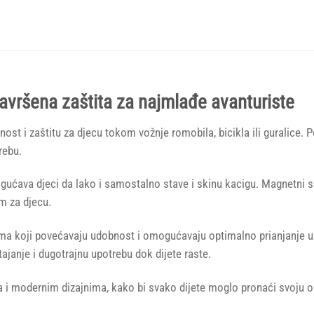
avršena zaštita za najmlađe avanturiste
ost i zaštitu za djecu tokom vožnje romobila, bicikla ili guralice.
rebu.
ogućava djeci da lako i samostalno stave i skinu kacigu. Magnetni s
om za djecu.
a koji povećavaju udobnost i omogućavaju optimalno prianjanje uz 
janje i dugotrajnu upotrebu dok dijete raste.
 modernim dizajnima, kako bi svako dijete moglo pronaći svoju omil