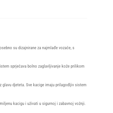
 Posebno su dizajnirane za najmlađe vozače, s
istem sprječava bolno zaglavljivanje kože prilikom
glavu djeteta. Sve kacige imaju prilagodljiv sistem
jenu kacigu i uživati u sigurnoj i zabavnoj vožnji.