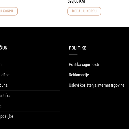
698,00
KM
U KORPU
DODAJ U KORPU
ČUN
POLITIKE
n
Politika sigurnosti
udžbe
Reklamacije
ačuna
Uslovi korištenja internet trgovine
a šifra
a
pošiljke