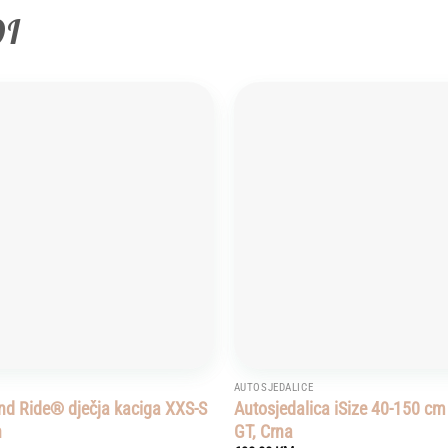
DI
Add to
wishlist
AUTOSJEDALICE
nd Ride® dječja kaciga XXS-S
Autosjedalica iSize 40-150 c
h
GT, Crna