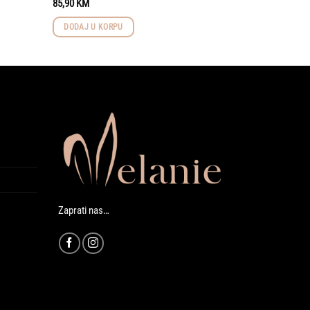
85,90
KM
DODAJ U KORPU
Zaprati nas…