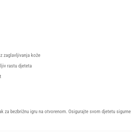
z zaglavljivanja kože
jiv rastu djeteta
t
k za bezbrižnu igru na otvorenom. Osigurajte svom djetetu sigurne 