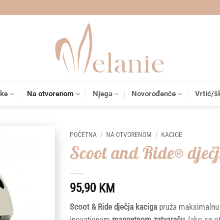
čke
Na otvorenom
Njega
Novorođenče
Vrtić/š
POČETNA
/
NA OTVORENOM
/
KACIGE
Scoot and Ride® dječ
Add to
wishlist
95,90
KM
Scoot & Ride dječja kaciga
pruža maksimalnu s
inovativnom
magnetnom zatvaraču,
lako se ot