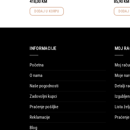
418,00
KM
85,90
KM
DODAJ U KORPU
DODAJ 
INFORMACIJE
MOJ RA
Početna
Moj raču
O nama
Moje nar
Naše pogodnosti
Detalji r
Zadovoljni kupci
Izgubljen
Praćenje pošiljke
Lista želj
Reklamacije
Praćenje 
Blog