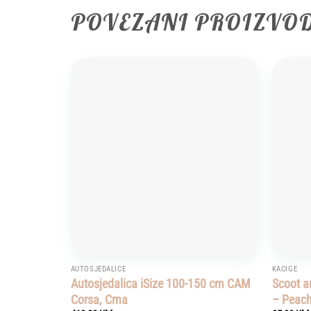
POVEZANI PROIZVO
Add to
wishlist
AUTOSJEDALICE
KACIGE
Autosjedalica iSize 100-150 cm CAM
Scoot a
Corsa, Crna
– Peac