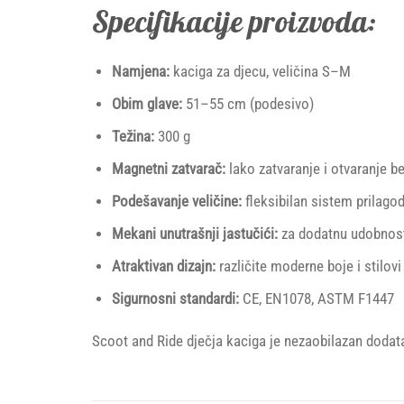
Specifikacije proizvoda:
Namjena:
kaciga za djecu, veličina S–M
Obim glave:
51–55 cm (podesivo)
Težina:
300 g
Magnetni zatvarač:
lako zatvaranje i otvaranje be
Podešavanje veličine:
fleksibilan sistem prilagodl
Mekani unutrašnji jastučići:
za dodatnu udobnos
Atraktivan dizajn:
različite moderne boje i stilovi
Sigurnosni standardi:
CE, EN1078, ASTM F1447
Scoot and Ride dječja kaciga je nezaobilazan dodata