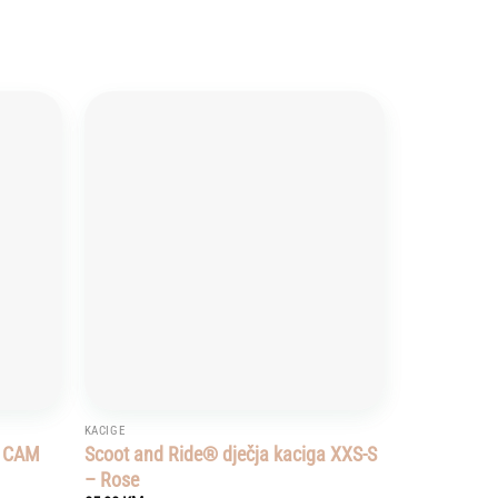
Add to
Add to
wishlist
wishlist
KACIGE
m CAM
Scoot and Ride® dječja kaciga XXS-S
– Rose